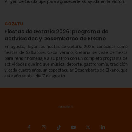
Virgen de Guadalupe para agradecerle su ayuda en la victoria.
Te contamos más sobre el origen y el desfile del Alarde de
Hondarribia 2026 y el programa de fiestas de Hondarribia
2026. Toma nota porque las fiestas son del 4 al 10 de
GOZATU
septiembre.
Fiestas de Getaria 2026: programa de
actividades y Desembarco de Elkano
En agosto, llegan las fiestas de Getaria 2026, conocidas como
fiestas de Salbatore. Cada verano, Getaria se viste de fiesta
para rendir homenaje a su patrón con un completo programa de
actividades que incluye música, deporte, gastronomía, tradición
y, cada cuatro años, un espectacular Desembarco de Elkano, que
este año será el día 7 de agosto.