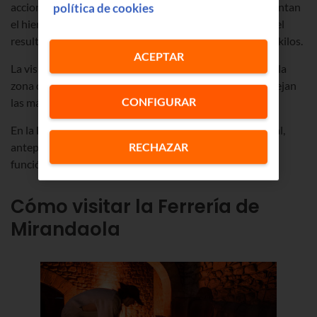
accionados por la fuerza del agua, avivan el fuego y calientan
política de cookies
el hierro al rojo vivo a más de 1200 grados. De moldear el
resultado final se ocupa un gran martillo de más de 300 kilos.
ACEPTAR
La visita comienza en la sala de los fuelles y continúa en la
zona de trabajo, donde ferrones vestidos de época manejan
CONFIGURAR
las máquinas y hacen una demostración de forja.
En la
Ferrería de Mirandaola
no falta ni un detalle: canal,
antepara, ruedas, fuelle, yunque o martinete ejercen su
RECHAZAR
función con precisión y también espectacularidad.
Cómo visitar la Ferrería de
Mirandaola