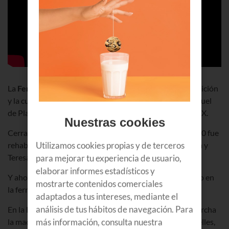
La
Ferrería de Mirandaola
es un símbolo vivo de la tradición
y la cultura vasca. Fundada por el ferrón mayor don Miguel
de Plazaola, estuvo en funcionamiento del siglo XV al XIX.
Nuestras cookies
Cerrada a partir del siglo XX durante años, en los años 50 fue
rehabilitada gracias al mecenazgo de Patricio Etxeberria y
Utilizamos cookies propias y de terceros
Teresa Agirre.
para mejorar tu experiencia de usuario,
elaborar informes estadísticos y
Y ahora ofrece a los visitantes una recreación del trabajo en
mostrarte contenidos comerciales
la ferrería tal y como lo hacían nuestros antepasados.
adaptados a tus intereses, mediante el
análisis de tus hábitos de navegación. Para
En la
Ferrería de Mirandaola
, los ferrones ponen en marcha
la maquinaria que nos traslada al s.XVI. Dos grandes fuelles,
más información, consulta nuestra