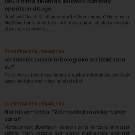
Gru 4 filma zineman ikusteko sarrerak
oparitzen ditugu
Ikusi nahi Gru 4. Mi villano favorito filma zineman? Hartu parte
SkyShowtimerekin batera antolatzen dugun lehiaketa honetan,
eta eskuratu sarrerak.
ZOZKETAK ETA LEHIAKETAK
Lehiaketa: euskal mitologiako zer izaki zara
zu?
Parte hartu test erraz honetan euskal mitologiako zer izaki
zaren jakiteko, eta irabazi kamiseta bat.
ZOZKETAK ETA LEHIAKETAK
Nortasun-testa: “Zein euskal musika-talde
zara?”
Nortasun-test dibertigarri honetan parte hartzera animatzen
zaitugu, jakin dezazun zein euskal musika-talde egokitzen