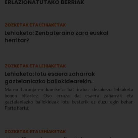
ERLAZIONATUTAKO BERRIAK
ZOZKETAK ETA LEHIAKETAK
Lehiaketa: Zenbateraino zara euskal
herritar?
ZOZKETAK ETA LEHIAKETAK
Lehiaketa: lotu esaera zaharrak
gaztelaniazko baliokidearekin.
Marea Laranjaren kamiseta bat irabaz dezakezu lehiaketa
honen bitartez. Oso erraza da; esaera zaharrak eta
gaztelaniazko baliokideak lotu besterik ez duzu egin behar.
Parte hartu!
ZOZKETAK ETA LEHIAKETAK