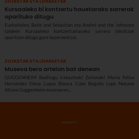
ZOZKETAK ETA LEHIAKETAK
Kursaaleko bi kontzertu hauetarako sarrerak
oparituko ditugu
Euskaltelen, Belle and Sebastian eta Anohni and the Johnsons
taldeen Kursaaleko kontzertuetarako sarrera bikoitzak
oparitzen ditugu gure bezeroentzat.
ZOZKETAK ETA LEHIAKETAK
Museoa bera artelan bat denean
GUGGENHEIM Baditugu irabazleak! Zorionak! María Felisa
Hernández Elena Luque Blanca Cobo Begoña Lope Nekane
Altuna Guggenheim museoaren...