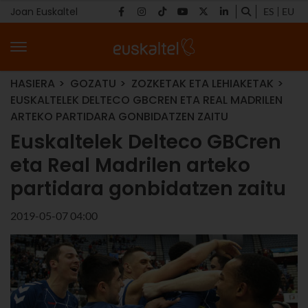
Joan Euskaltel
ES
EU
HASIERA
GOZATU
ZOZKETAK ETA LEHIAKETAK
EUSKALTELEK DELTECO GBCREN ETA REAL MADRILEN
ARTEKO PARTIDARA GONBIDATZEN ZAITU
Euskaltelek Delteco GBCren
eta Real Madrilen arteko
partidara gonbidatzen zaitu
2019-05-07 04:00