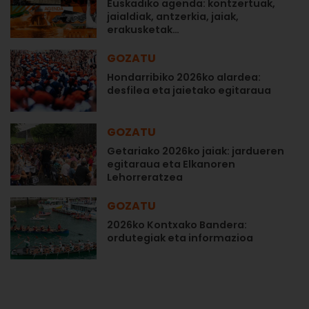
Euskadiko agenda: kontzertuak,
jaialdiak, antzerkia, jaiak,
erakusketak…
GOZATU
Hondarribiko 2026ko alardea:
desfilea eta jaietako egitaraua
GOZATU
Getariako 2026ko jaiak: jardueren
egitaraua eta Elkanoren
Lehorreratzea
GOZATU
2026ko Kontxako Bandera:
ordutegiak eta informazioa