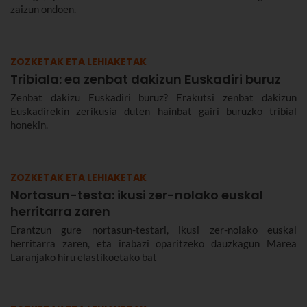
zaizun ondoen.
ZOZKETAK ETA LEHIAKETAK
Tribiala: ea zenbat dakizun Euskadiri buruz
Zenbat dakizu Euskadiri buruz? Erakutsi zenbat dakizun
Euskadirekin zerikusia duten hainbat gairi buruzko tribial
honekin.
ZOZKETAK ETA LEHIAKETAK
Nortasun-testa: ikusi zer-nolako euskal
herritarra zaren
Erantzun gure nortasun-testari, ikusi zer-nolako euskal
herritarra zaren, eta irabazi oparitzeko dauzkagun Marea
Laranjako hiru elastikoetako bat