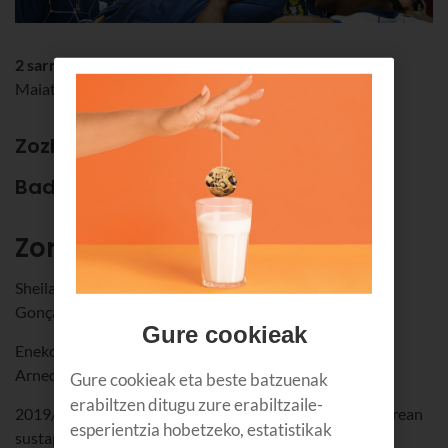
2 sarrera bikoitz
Maiatzak 26 - Donostia Arena (Donostia)
Zozketa hau bukatu da.
Baditugu irabazleak!
Zorionak!
Sheila
Gonçalves
Gure cookieak
Eneko
Arnedo Sagasti
Gure cookieak eta beste batzuenak
erabiltzen ditugu zure erabiltzaile-
2019/05/07tik 2019/05/12ra bitartean izango da indarrean
esperientzia hobetzeko, estatistikak
sustapen hau. Euskaltelen bezeroentzat bakarrik da.