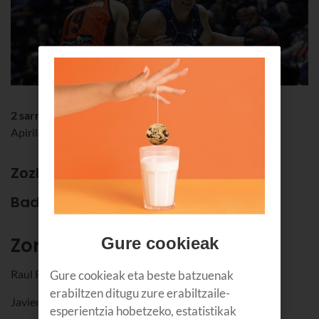
2 sarrera bikoitz
Apirilak 6 - Donostia Arena (Donostia)
Zozketa hau bukatu da.
Baditugu irabazleak!
Zorionak!
Gure cookieak
Raul Fernandez Manchado
Gure cookieak eta beste batzuenak
erabiltzen ditugu zure erabiltzaile-
Javier Garcia Aguado
esperientzia hobetzeko, estatistikak