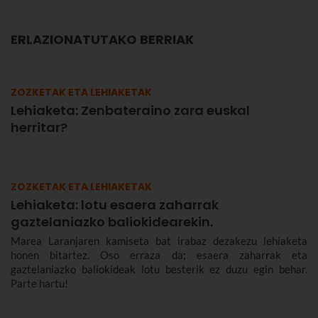
ERLAZIONATUTAKO BERRIAK
ZOZKETAK ETA LEHIAKETAK
Lehiaketa: Zenbateraino zara euskal
herritar?
ZOZKETAK ETA LEHIAKETAK
Lehiaketa: lotu esaera zaharrak
gaztelaniazko baliokidearekin.
Marea Laranjaren kamiseta bat irabaz dezakezu lehiaketa
honen bitartez. Oso erraza da; esaera zaharrak eta
gaztelaniazko baliokideak lotu besterik ez duzu egin behar.
Parte hartu!