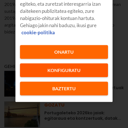
egiteko, eta zuretzat interesgarria izan
2019/03/07tik 2019/03/19ra bitartean izango da indarrean
daitekeen publizitatea egiteko, zure
sustapen hau. Euskaltelen bezeroentzat bakarrik da.
2019/03/20an egingo da zozketa, eta 2019/03/22an
nabigazio-ohiturak kontuan hartuta.
argitaratuko dira irabazleen izenak webgunean. Telefono
Gehiago jakin nahi baduzu, ikusi gure
bidez jarriko da Euskaltel irabazleekin harremanetan.
cookie-politika
ONARTU
GEHIEN IRAKURRIENA
KONFIGURATU
GOZATU
Zarauzko 2026ko jaiak: Aste
Nagusiko egitaraua eta kontzertuak
BAZTERTU
GOZATU
Portugaleteko 2026ko jaiak:
egitaraua eta kontzertuak, datak...