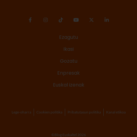
Ezagutu
Ikasi
Gozatu
Enpresak
Euskal izenak
Lege-oharra
Cookien politika
Pribatutasun politika
Kanal etikoa
©Blog Euskaltel 2026