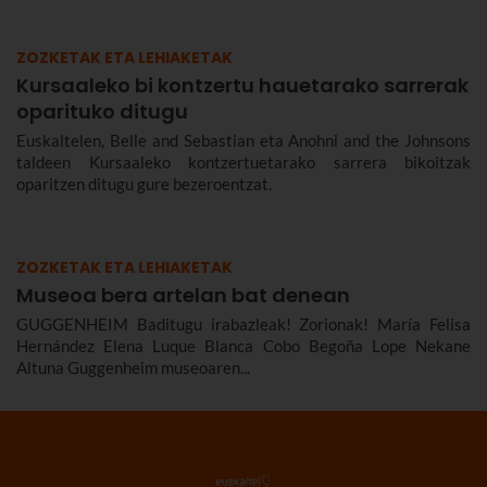
ZOZKETAK ETA LEHIAKETAK
Kursaaleko bi kontzertu hauetarako sarrerak
oparituko ditugu
Euskaltelen, Belle and Sebastian eta Anohni and the Johnsons
taldeen Kursaaleko kontzertuetarako sarrera bikoitzak
oparitzen ditugu gure bezeroentzat.
ZOZKETAK ETA LEHIAKETAK
Museoa bera artelan bat denean
GUGGENHEIM Baditugu irabazleak! Zorionak! María Felisa
Hernández Elena Luque Blanca Cobo Begoña Lope Nekane
Altuna Guggenheim museoaren...