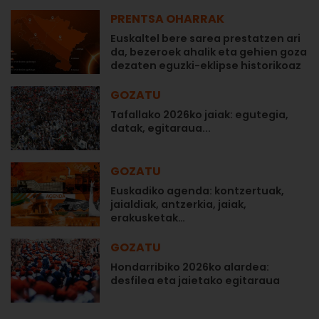
PRENTSA OHARRAK
Euskaltel bere sarea prestatzen ari
da, bezeroek ahalik eta gehien goza
dezaten eguzki-eklipse historikoaz
GOZATU
Tafallako 2026ko jaiak: egutegia,
datak, egitaraua...
GOZATU
Euskadiko agenda: kontzertuak,
jaialdiak, antzerkia, jaiak,
erakusketak…
GOZATU
Hondarribiko 2026ko alardea:
desfilea eta jaietako egitaraua