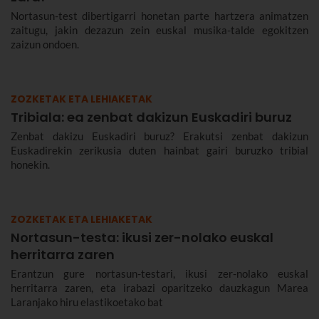
Nortasun-test dibertigarri honetan parte hartzera animatzen
zaitugu, jakin dezazun zein euskal musika-talde egokitzen
zaizun ondoen.
ZOZKETAK ETA LEHIAKETAK
Tribiala: ea zenbat dakizun Euskadiri buruz
Zenbat dakizu Euskadiri buruz? Erakutsi zenbat dakizun
Euskadirekin zerikusia duten hainbat gairi buruzko tribial
honekin.
ZOZKETAK ETA LEHIAKETAK
Nortasun-testa: ikusi zer-nolako euskal
herritarra zaren
Erantzun gure nortasun-testari, ikusi zer-nolako euskal
herritarra zaren, eta irabazi oparitzeko dauzkagun Marea
Laranjako hiru elastikoetako bat