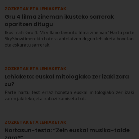
ZOZKETAK ETA LEHIAKETAK
Gru 4 filma zineman ikusteko sarrerak
oparitzen ditugu
Ikusi nahi Gru 4. Mi villano favorito filma zineman? Hartu parte
SkyShowtimerekin batera antolatzen dugun lehiaketa honetan,
eta eskuratu sarrerak.
ZOZKETAK ETA LEHIAKETAK
Lehiaketa: euskal mitologiako zer izaki zara
zu?
Parte hartu test erraz honetan euskal mitologiako zer izaki
zaren jakiteko, eta irabazi kamiseta bat.
ZOZKETAK ETA LEHIAKETAK
Nortasun-testa: “Zein euskal musika-talde
zara?”