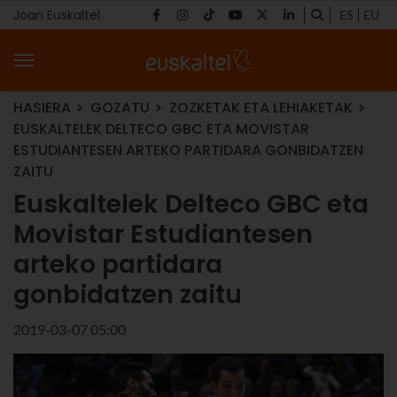
Joan Euskaltel
ES
EU
HASIERA
GOZATU
ZOZKETAK ETA LEHIAKETAK
EUSKALTELEK DELTECO GBC ETA MOVISTAR
ESTUDIANTESEN ARTEKO PARTIDARA GONBIDATZEN
ZAITU
Euskaltelek Delteco GBC eta
Movistar Estudiantesen
arteko partidara
gonbidatzen zaitu
2019-03-07 05:00