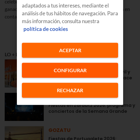
celebrará el 20/03/2019 publicando los nombres de los
adaptados a tus intereses, mediante el
ganadores en la web el 22/03/2019. Euskaltel se pondrá en
análisis de tus hábitos de navegación. Para
contacto con los ganadores vía telefónica.
más información, consulta nuestra
política de cookies
ACEPTAR
LO + LEÍDO
APRENDE
CONFIGURAR
Euskaltel en Navarra: fibra, móvil y
la cercanía de siempre desde hace
años
RECHAZAR
GOZATU
Fiestas en Zarautz 2026: programa y
conciertos de la Semana Grande
GOZATU
Fiestas de Portugalete 2026: