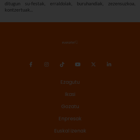
ditugun su-festak, erraldoiak, buruhandiak, zezensuzkoa,
kontzertuak...
Ezagutu
Ikasi
Gozatu
Enpresak
Euskal izenak