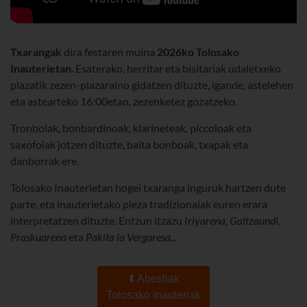
Txarangak
dira festaren muina
2026ko Tolosako
Inauterietan
. Esaterako, herritar eta bisitariak udaletxeko
plazatik zezen-plazaraino gidatzen dituzte, igande, astelehen
eta astearteko 16:00etan, zezenketez gozatzeko.
Tronboiak, bonbardinoak, klarineteak, piccoloak eta
saxofoiak jotzen dituzte, baita bonboak, txapak eta
danborrak ere.
Tolosako Inauterietan hogei txaranga inguruk hartzen dute
parte, eta inauterietako pieza tradizionalak euren erara
interpretatzen dituzte. Entzun itzazu
Iriyarena
,
Galtzaundi
,
Praskuarena
eta
Pakita la Vergaresa
...
⬇️ Abestiak
Tolosako inauteriak