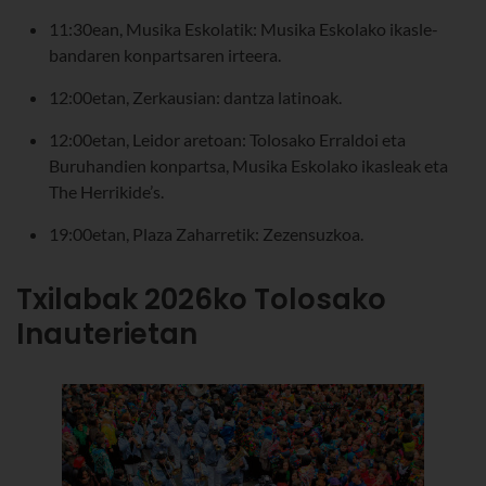
11:30ean, Musika Eskolatik: Musika Eskolako ikasle-
bandaren konpartsaren irteera.
12:00etan, Zerkausian: dantza latinoak.
12:00etan, Leidor aretoan: Tolosako Erraldoi eta
Buruhandien konpartsa, Musika Eskolako ikasleak eta
The Herrikide’s.
19:00etan, Plaza Zaharretik: Zezensuzkoa.
Txilabak 2026ko Tolosako
Inauterietan