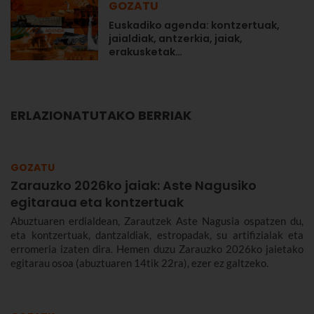
GOZATU
Euskadiko agenda: kontzertuak,
jaialdiak, antzerkia, jaiak,
erakusketak…
ERLAZIONATUTAKO BERRIAK
GOZATU
Zarauzko 2026ko jaiak: Aste Nagusiko
egitaraua eta kontzertuak
Abuztuaren erdialdean, Zarautzek Aste Nagusia ospatzen du,
eta kontzertuak, dantzaldiak, estropadak, su artifizialak eta
erromeria izaten dira. Hemen duzu Zarauzko 2026ko jaietako
egitarau osoa (abuztuaren 14tik 22ra), ezer ez galtzeko.