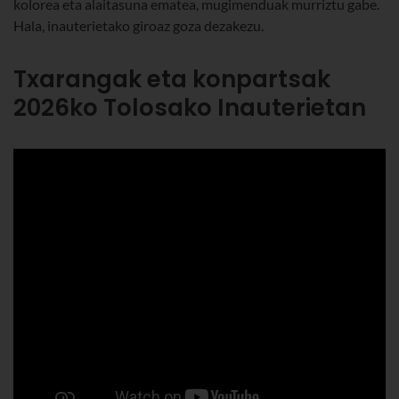
kolorea eta alaitasuna ematea, mugimenduak murriztu gabe.
Hala, inauterietako giroaz goza dezakezu.
Txarangak eta konpartsak
2026ko Tolosako Inauterietan