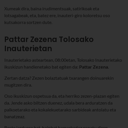
Xumeak dira, baina irudimentsuak, satirikoak eta
lotsagabeak, eta, batez ere, inauteri-giro koloretsu oso
kutsakorra sortzen dute.
Pattar Zezena Tolosako
Inauterietan
Inauterietako asteartean, 08:00etan, Tolosako Inauterietako
ikuskizun handienetako bat egiten da:
Pattar Zezena
.
Zertan datza? Zezen bolaztatuak txarangen doinuarekin
mugitzen dira.
Oso ikuskizun ospetsua da, eta herriko zezen-plazan egiten
da. Jende asko biltzen duenez, udala bera arduratzen da
palkoetarako eta kokalekuetarako sarbideak antolatu eta
banatzeaz.
Beste jarduera bat, hainbat hamarkadaz ospatu diren