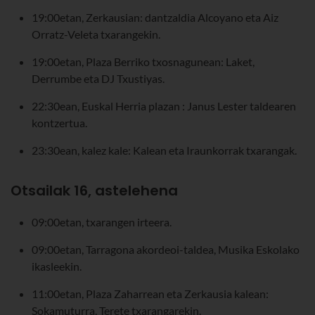
19:00etan, Zerkausian: dantzaldia Alcoyano eta Aiz
Orratz-Veleta txarangekin.
19:00etan, Plaza Berriko txosnagunean: Laket,
Derrumbe eta DJ Txustiyas.
22:30ean, Euskal Herria plazan : Janus Lester taldearen
kontzertua.
23:30ean, kalez kale: Kalean eta Iraunkorrak txarangak.
Otsailak 16, astelehena
09:00etan, txarangen irteera.
09:00etan, Tarragona akordeoi-taldea, Musika Eskolako
ikasleekin.
11:00etan, Plaza Zaharrean eta Zerkausia kalean:
Sokamuturra, Terete txarangarekin.