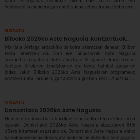
baita estropadak nolakoak diren, noiz sortu ziren eta
denboraldiko bandera garrantzitsuena zeinek irabazi duten ere.
GOZATU
Bilboko 2026ko Aste Nagusia: kontzertuak...
Marijaia Arriaga antzokiko balkoira ateratzen denean, Bilbon
festa lehertzen da. Izan ere, bilbotarrek Aste Nagusia
arranditsu ospatzen dute abuztuan 9 egunez, kontzertuen,
dantzen, kirolaren, tradizioaren eta beste hainbat gauzaren
bidez. Jakin Bilboko 2026ko Aste Nagusiaren programako
kontzertu eta jarduera garrantzitsu guztien berri. Abuztuaren
22tik 30era izango da.
GOZATU
Donostiako 2026ko Aste Nagusia
Hemen dira donostiarrek irrikaz espero dituzten urteko zortzi
egunak. Donostiako 2026ko Aste Nagusia abuztuaren 8tik
15era bitartean ospatuko da. Donostiako Aste Nagusia ohiko
kanoikadarekin hasiko da, eta ondoren helduko dira hain gogoko