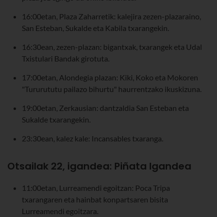
16:00etan, Plaza Zaharretik: kalejira zezen-plazaraino,
San Esteban, Sukalde eta Kabila txarangekin.
16:30ean, zezen-plazan: bigantxak, txarangek eta Udal
Txistulari Bandak girotuta.
17:00etan, Alondegia plazan: Kiki, Koko eta Mokoren
"Tururututu pailazo bihurtu" haurrentzako ikuskizuna.
19:00etan, Zerkausian: dantzaldia San Esteban eta
Sukalde txarangekin.
23:30ean, kalez kale: Incansables txaranga.
Otsailak 22, igandea: Piñata Igandea
11:00etan, Lurreamendi egoitzan: Poca Tripa
txarangaren eta hainbat konpartsaren bisita
Lurreamendi egoitzara.