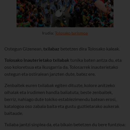
Irudia:
Tolosako turismoa
Ostegun Gizenean,
txilabaz
betetzen dira Tolosako kaleak.
Tolosako Inauterietako txilabak
tunika baten antza du, eta
oso koloretsua eta ikusgarria da. Tolosarrek inauterietako
ostegun eta ostiralean janzten dute, batez ere.
Zenbaitek euren txilabak egiten dituzte, kolore anitzeko
oihalak eta irudimen handia baliatuta; beste zenbaitek,
berriz, nahiago dute tokiko establezimendu batean erosi,
katalogoa oso zabala baita eta gustu guztietarako aukerak
baitaude.
Txilaba jantzi sinplea da, eta bikain betetzen du bere funtzioa: