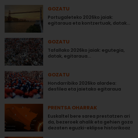
GOZATU
Portugaleteko 2026ko jaiak:
egitaraua eta kontzertuak, datak...
GOZATU
Tafallako 2026ko jaiak: egutegia,
datak, egitaraua...
GOZATU
Hondarribiko 2026ko alardea:
desfilea eta jaietako egitaraua
PRENTSA OHARRAK
Euskaltel bere sarea prestatzen ari
da, bezeroek ahalik eta gehien goza
dezaten eguzki-eklipse historikoaz