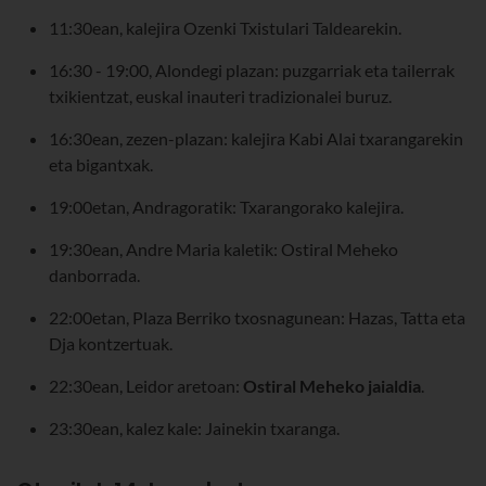
11:30ean, kalejira Ozenki Txistulari Taldearekin.
16:30 - 19:00, Alondegi plazan: puzgarriak eta tailerrak
txikientzat, euskal inauteri tradizionalei buruz.
16:30ean, zezen-plazan: kalejira Kabi Alai txarangarekin
eta bigantxak.
19:00etan, Andragoratik: Txarangorako kalejira.
19:30ean, Andre Maria kaletik: Ostiral Meheko
danborrada.
22:00etan, Plaza Berriko txosnagunean: Hazas, Tatta eta
Dja kontzertuak.
22:30ean, Leidor aretoan:
Ostiral Meheko jaialdia
.
23:30ean, kalez kale: Jainekin txaranga.