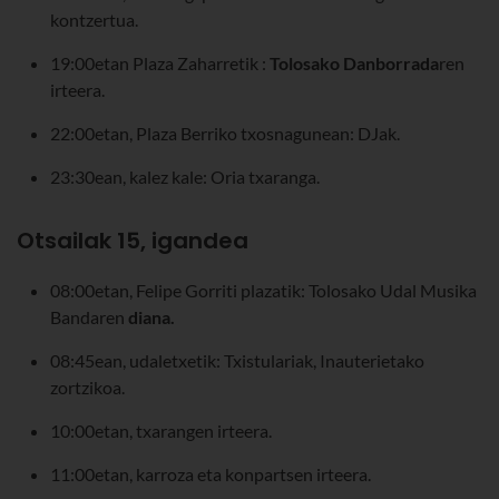
kontzertua.
19:00etan Plaza Zaharretik :
Tolosako
Danborrada
ren
irteera.
22:00etan, Plaza Berriko txosnagunean: DJak.
23:30ean, kalez kale: Oria txaranga.
Otsailak 15, igandea
08:00etan, Felipe Gorriti plazatik: Tolosako Udal Musika
Bandaren
diana.
08:45ean, udaletxetik: Txistulariak, Inauterietako
zortzikoa.
10:00etan, txarangen irteera.
11:00etan, karroza eta konpartsen irteera.