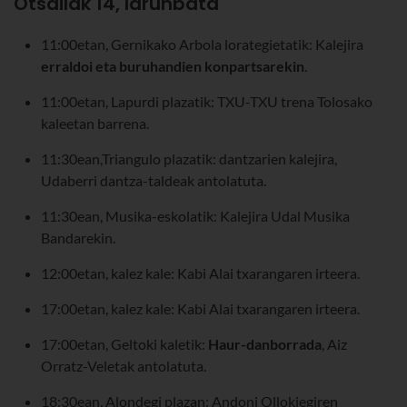
Otsailak 14, larunbata
11:00etan, Gernikako Arbola lorategietatik: Kalejira
erraldoi eta buruhandien konpartsarekin
.
11:00etan, Lapurdi plazatik: TXU-TXU trena Tolosako
kaleetan barrena.
11:30ean,Triangulo plazatik: dantzarien kalejira,
Udaberri dantza-taldeak antolatuta.
11:30ean, Musika-eskolatik: Kalejira Udal Musika
Bandarekin.
12:00etan, kalez kale: Kabi Alai txarangaren irteera.
17:00etan, kalez kale: Kabi Alai txarangaren irteera.
17:00etan, Geltoki kaletik:
Haur-danborrada
, Aiz
Orratz-Veletak antolatuta.
18:30ean, Alondegi plazan: Andoni Ollokiegiren