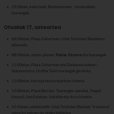
23:30ean, kalez kale: Bonberenean - Incansables
txarangak.
Otsailak 17, asteartea
06:00etan, Plaza Zaharrean: Udal Txistulari Bandaren
alborada.
08:00etan, zezen-plazan:
Pattar Zezena
eta txarangak.
11:00etan, Plaza Zaharrean eta Zerkausia kalean:
Sokamuturra, Urdiña Txiki txarangak girotuta.
11:00etan, karroza eta konpartsen irteera.
12:00etan, Plaza Berrian: Txarangen alardea, Txapel
Haundi, San Esteban, Sukalde eta Arco Irisekin.
15:45ean, udaletxetik: Udal Txistulari Bandak "Iriyarena"
pieza joz egingo du ohiko ibilbidea.