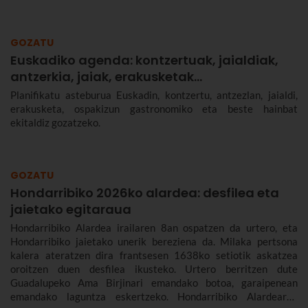
GOZATU
Euskadiko agenda: kontzertuak, jaialdiak,
antzerkia, jaiak, erakusketak…
Planifikatu asteburua Euskadin, kontzertu, antzezlan, jaialdi,
erakusketa, ospakizun gastronomiko eta beste hainbat
ekitaldiz gozatzeko.
GOZATU
Hondarribiko 2026ko alardea: desfilea eta
jaietako egitaraua
Hondarribiko Alardea irailaren 8an ospatzen da urtero, eta
Hondarribiko jaietako unerik bereziena da. Milaka pertsona
kalera ateratzen dira frantsesen 1638ko setiotik askatzea
oroitzen duen desfilea ikusteko. Urtero berritzen dute
Guadalupeko Ama Birjinari emandako botoa, garaipenean
emandako laguntza eskertzeko. Hondarribiko Alardearen