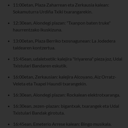
11:00etan, Plaza Zaharrean eta Zerkausia kalean:
Sokamuturra Urdiña Txiki txarangarekin.
12:30ean, Alondegi plazan: "Txanpon baten truke"
haurrentzako ikuskizuna.
13:00etan, Plaza Berriko txosnagunean: La Jodedera
taldearen kontzertua.
15:45ean, udaletxetik: kalejira "Iriyarena" pieza joz, Udal
Txistulari Bandaren eskutik.
16:00etan, Zerkausian: kalejira Alcoyano, Aiz Orratz-
Veleta eta Txapel Haundi txarangekin.
16:30ean, Alondegi plazan: Rockalean elektrotxaranga.
16:30ean, zezen-plazan: bigantxak, txarangek eta Udal
Txistulari Bandak girotuta.
16:45ean, Emeterio Arrese kalean: Bingo musikala.