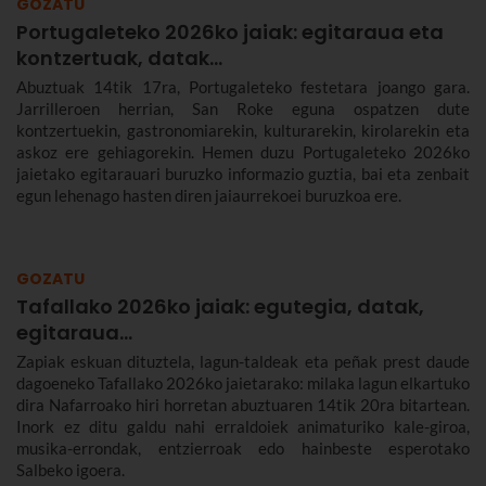
GOZATU
Portugaleteko 2026ko jaiak: egitaraua eta
kontzertuak, datak...
Abuztuak 14tik 17ra, Portugaleteko festetara joango gara.
Jarrilleroen herrian, San Roke eguna ospatzen dute
kontzertuekin, gastronomiarekin, kulturarekin, kirolarekin eta
askoz ere gehiagorekin. Hemen duzu Portugaleteko 2026ko
jaietako egitarauari buruzko informazio guztia, bai eta zenbait
egun lehenago hasten diren jaiaurrekoei buruzkoa ere.
GOZATU
Tafallako 2026ko jaiak: egutegia, datak,
egitaraua...
Zapiak eskuan dituztela, lagun-taldeak eta peñak prest daude
dagoeneko Tafallako 2026ko jaietarako: milaka lagun elkartuko
dira Nafarroako hiri horretan abuztuaren 14tik 20ra bitartean.
Inork ez ditu galdu nahi erraldoiek animaturiko kale-giroa,
musika-errondak, entzierroak edo hainbeste esperotako
Salbeko igoera.