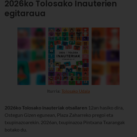
2026ko Tolosako Inauterien
egitaraua
Iturria:
Tolosako Udala
2026ko
Tolosako inauteriak otsailaren
12an hasiko dira,
Ostegun Gizen egunean, Plaza Zaharreko pregoi eta
txupinazoarekin. 2026an, txupinazoa Pintxana Txarangak
botako du.