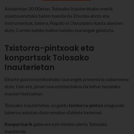
Asteartean 20:00etan, Tolosako Inauterietako unerik
ospetsuenetako baten txanda da. Ehunka ahots eta
instrumentuk, batera,
Paquito el Chocolatero
kanta abesten
dute, Correo kaleko balkoi bateko txarangak gidatuta.
Txistorra-pintxoak eta
konpartsak Tolosako
Inauterietan
Elkarte gastronomikoetako txarangek presentzia nabarmena
dute. Izan ere, janari ona ezinbestekoa da behar bezalako
inauteri batzuetan.
Tolosako Inauterietan, ez galdu
txistorra-pintxo
ezagunak;
taberna askotan doan ematen dizkiete bezeroei.
Konpartsarik
gabe ere ezin litezke ulertu Tolosako
Inauteriak.