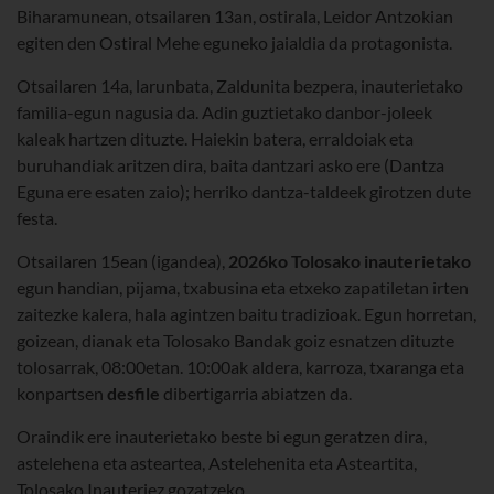
Biharamunean, otsailaren 13an, ostirala, Leidor Antzokian
egiten den Ostiral Mehe eguneko jaialdia da protagonista.
Otsailaren 14a, larunbata, Zaldunita bezpera, inauterietako
familia-egun nagusia da. Adin guztietako danbor-joleek
kaleak hartzen dituzte. Haiekin batera, erraldoiak eta
buruhandiak aritzen dira, baita dantzari asko ere (Dantza
Eguna ere esaten zaio); herriko dantza-taldeek girotzen dute
festa.
Otsailaren 15ean (igandea),
2026ko Tolosako
inauterietako
egun handian, pijama, txabusina eta etxeko zapatiletan irten
zaitezke kalera, hala agintzen baitu tradizioak. Egun horretan,
goizean, dianak eta Tolosako Bandak goiz esnatzen dituzte
tolosarrak, 08:00etan. 10:00ak aldera, karroza, txaranga eta
konpartsen
desfile
dibertigarria abiatzen da.
Oraindik ere inauterietako beste bi egun geratzen dira,
astelehena eta asteartea, Astelehenita eta Asteartita,
Tolosako Inauteriez gozatzeko.