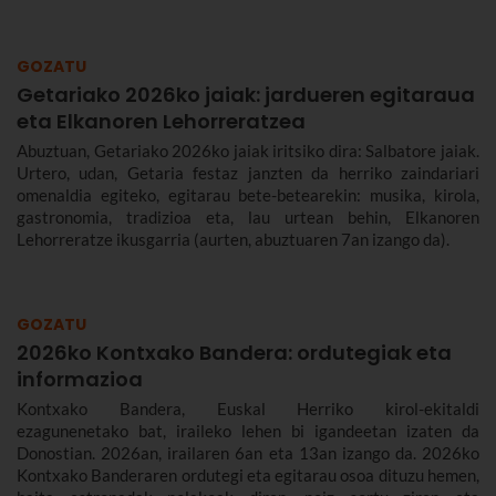
jatorriari eta desfileari buruz, eta Hondarribiko jaien 2026ko
egitarauari buruz gehiago kontatuko dizugu. Gogoan hartu,
jaiak irailaren 4tik 10era dira eta.
GOZATU
Getariako 2026ko jaiak: jardueren egitaraua
eta Elkanoren Lehorreratzea
Abuztuan, Getariako 2026ko jaiak iritsiko dira: Salbatore jaiak.
Urtero, udan, Getaria festaz janzten da herriko zaindariari
omenaldia egiteko, egitarau bete-betearekin: musika, kirola,
gastronomia, tradizioa eta, lau urtean behin, Elkanoren
Lehorreratze ikusgarria (aurten, abuztuaren 7an izango da).
GOZATU
2026ko Kontxako Bandera: ordutegiak eta
informazioa
Kontxako Bandera, Euskal Herriko kirol-ekitaldi
ezagunenetako bat, iraileko lehen bi igandeetan izaten da
Donostian. 2026an, irailaren 6an eta 13an izango da. 2026ko
Kontxako Banderaren ordutegi eta egitarau osoa dituzu hemen,