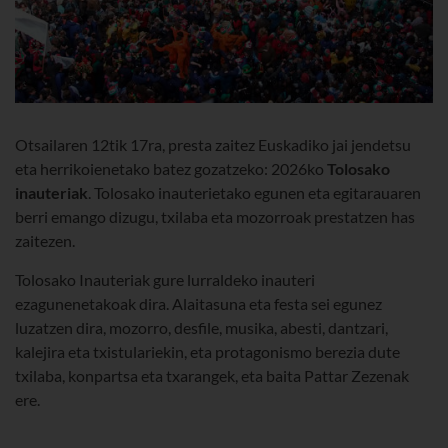
Otsailaren 12tik 17ra, presta zaitez Euskadiko jai jendetsu
eta herrikoienetako batez gozatzeko: 2026ko
Tolosako
inauteriak
. Tolosako inauterietako egunen eta egitarauaren
berri emango dizugu, txilaba eta mozorroak prestatzen has
zaitezen.
Tolosako Inauteriak gure lurraldeko inauteri
ezagunenetakoak dira. Alaitasuna eta festa sei egunez
luzatzen dira, mozorro, desfile, musika,
abesti
, dantzari,
kalejira eta txistulariekin, eta protagonismo berezia dute
txilaba, konpartsa eta txarangek, eta baita Pattar Zezenak
ere.