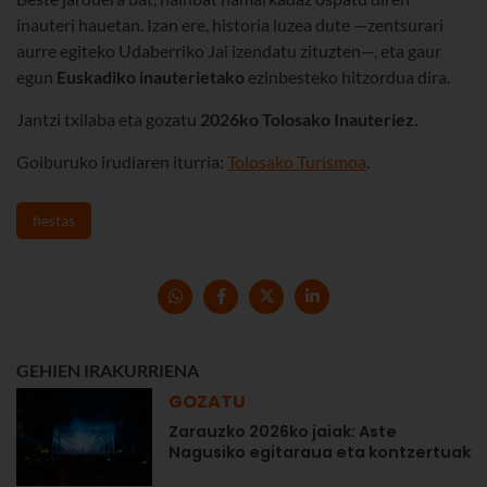
inauteri hauetan. Izan ere, historia luzea dute —zentsurari
aurre egiteko Udaberriko Jai izendatu zituzten—, eta gaur
egun
Euskadiko inauterietako
ezinbesteko hitzordua dira.
Jantzi txilaba eta gozatu
2026ko
Tolosako Inauteriez
.
Goiburuko irudiaren iturria:
Tolosako Turismoa
.
fiestas
GEHIEN IRAKURRIENA
GOZATU
Zarauzko 2026ko jaiak: Aste
Nagusiko egitaraua eta kontzertuak