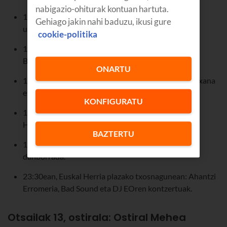
nabigazio-ohiturak kontuan hartuta.
11:45ean, Plaza Zaharrean: Kabi Alairen pregoia
Gehiago jakin nahi baduzu, ikusi gure
udaletxetik eta txupinazoa.
cookie-politika
12:00etan, Pintxana eta Kabi Alai txarangak Plaza
Berritik eta Plaza Zaharretik.
ONARTU
16:30ean, zezen-plazan: Bigantxak eta kalejira Pintxana
eta Kabi Alai txarangekin.
KONFIGURATU
16:45ean, kalejira Isabelita Guneraino (Alondegia).
Haurrentzako ikuskizuna.
BAZTERTU
19:30ean, Andre Maria kaletik: Aurrera KEren
danborrada.
23:30ean, Euskal Herria plazako txosnagunean: Ahantzi
Erromeria, Bad Sound eta DJ EOren kontzertuak.
Otsailak 13, ostirala: Ostiral Mehea