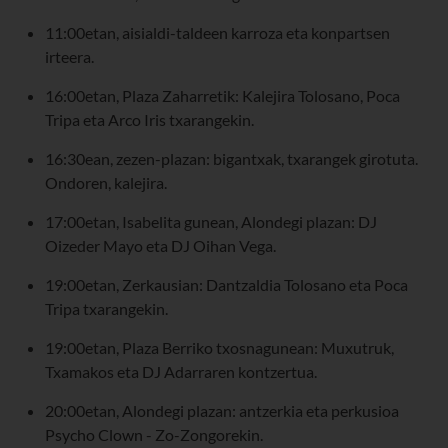
11:00etan, aisialdi-taldeen karroza eta konpartsen
irteera.
16:00etan, Plaza Zaharretik: Kalejira Tolosano, Poca
Tripa eta Arco Iris txarangekin.
16:30ean, zezen-plazan: bigantxak, txarangek girotuta.
Ondoren, kalejira.
17:00etan, Isabelita gunean, Alondegi plazan: DJ
Oizeder Mayo eta DJ Oihan Vega.
19:00etan, Zerkausian: Dantzaldia Tolosano eta Poca
Tripa txarangekin.
19:00etan, Plaza Berriko txosnagunean: Muxutruk,
Txamakos eta DJ Adarraren kontzertua.
20:00etan, Alondegi plazan: antzerkia eta perkusioa
Psycho Clown - Zo-Zongorekin.