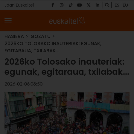
Joan Euskaltel
ES
EU
HASIERA
GOZATU
2026KO TOLOSAKO INAUTERIAK: EGUNAK,
EGITARAUA, TXILABAK...
2026ko Tolosako inauteriak:
egunak, egitaraua, txilabak...
2026-02-06 08:50