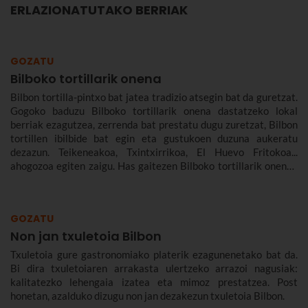
ERLAZIONATUTAKO BERRIAK
GOZATU
Bilboko tortillarik onena
Bilbon tortilla-pintxo bat jatea tradizio atsegin bat da guretzat.
Gogoko baduzu Bilboko tortillarik onena dastatzeko lokal
berriak ezagutzea, zerrenda bat prestatu dugu zuretzat, Bilbon
tortillen ibilbide bat egin eta gustukoen duzuna aukeratu
dezazun. Teikeneakoa, Txintxirrikoa, El Huevo Fritokoa...
ahogozoa egiten zaigu. Has gaitezen Bilboko tortillarik onenak
ezagutzen.
GOZATU
Non jan txuletoia Bilbon
Txuletoia gure gastronomiako platerik ezagunenetako bat da.
Bi dira txuletoiaren arrakasta ulertzeko arrazoi nagusiak:
kalitatezko lehengaia izatea eta mimoz prestatzea. Post
honetan, azalduko dizugu non jan dezakezun txuletoia Bilbon.