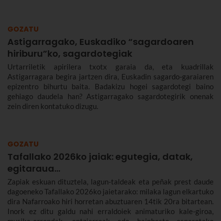
GOZATU
Astigarragako, Euskadiko “sagardoaren
hiriburu”ko, sagardotegiak
Urtarriletik apirilera txotx garaia da, eta kuadrillak
Astigarragara begira jartzen dira, Euskadin sagardo-garaiaren
epizentro bihurtu baita. Badakizu hogei sagardotegi baino
gehiago daudela han? Astigarragako sagardotegirik onenak
zein diren kontatuko dizugu.
GOZATU
Tafallako 2026ko jaiak: egutegia, datak,
egitaraua...
Zapiak eskuan dituztela, lagun-taldeak eta peñak prest daude
dagoeneko Tafallako 2026ko jaietarako: milaka lagun elkartuko
dira Nafarroako hiri horretan abuztuaren 14tik 20ra bitartean.
Inork ez ditu galdu nahi erraldoiek animaturiko kale-giroa,