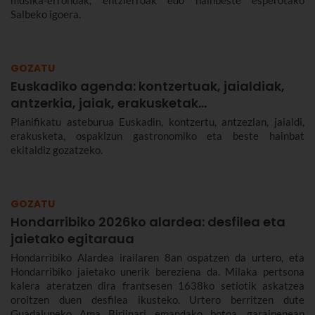
musika-errondak, entzierroak edo hainbeste esperotako
Salbeko igoera.
GOZATU
Euskadiko agenda: kontzertuak, jaialdiak,
antzerkia, jaiak, erakusketak…
Planifikatu asteburua Euskadin, kontzertu, antzezlan, jaialdi,
erakusketa, ospakizun gastronomiko eta beste hainbat
ekitaldiz gozatzeko.
GOZATU
Hondarribiko 2026ko alardea: desfilea eta
jaietako egitaraua
Hondarribiko Alardea irailaren 8an ospatzen da urtero, eta
Hondarribiko jaietako unerik bereziena da. Milaka pertsona
kalera ateratzen dira frantsesen 1638ko setiotik askatzea
oroitzen duen desfilea ikusteko. Urtero berritzen dute
Guadalupeko Ama Birjinari emandako botoa, garaipenean