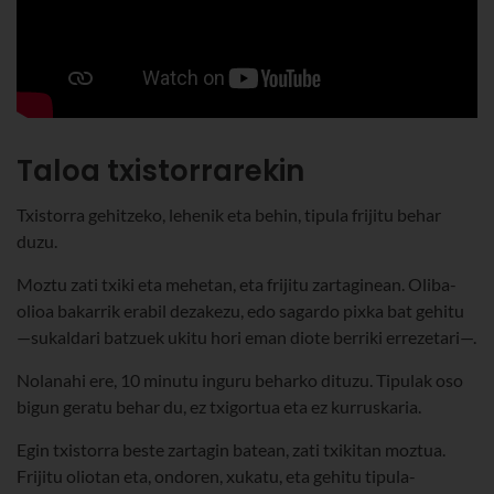
Taloa txistorrarekin
Txistorra gehitzeko, lehenik eta behin, tipula frijitu behar
duzu.
Moztu zati txiki eta mehetan, eta frijitu zartaginean. Oliba-
olioa bakarrik erabil dezakezu, edo sagardo pixka bat gehitu
—sukaldari batzuek ukitu hori eman diote berriki errezetari—.
Nolanahi ere, 10 minutu inguru beharko dituzu. Tipulak oso
bigun geratu behar du, ez txigortua eta ez kurruskaria.
Egin txistorra beste zartagin batean, zati txikitan moztua.
Frijitu oliotan eta, ondoren, xukatu, eta gehitu tipula-