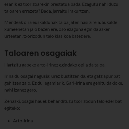
esanik ez txorizoarekin prestatua bada. Ezagutu nahi duzu
taloaren errezeta? Bada, jarraitu irakurtzen.
Mendeak dira euskaldunak taloa jaten hasi zirela. Sukalde
xumeenetan jaio bazen ere, oso ezaguna egin da azken
urteetan, txorizodun talo klasikoa batez ere.
Taloaren osagaiak
Hartzitu gabeko arto-irinez egindako opila da taloa.
Irina du osagai nagusia; urez bustitzen da, eta gatz apur bat
gehitzen zaio. Ez du legamiarik. Gari-irina ere gehitu dakioke,
nahi izanez gero.
Zehazki, osagai hauek behar dituzu txorizodun talo eder bat
egiteko:
Arto-irina