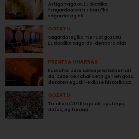
Astigarragako, Euskadiko
“sagardoaren hiriburu”ko,
sagardotegiak
GOZATU
Sagardotegiko menua: gozatu
Euskadiko sagardo-denboraldiaz
PRENTSA OHARRAK
Euskaltel bere sarea prestatzen ari
da, bezeroek ahalik eta gehien goza
dezaten eguzki-eklipse historikoaz
GOZATU
Tafallako 2026ko jaiak: egutegia,
datak, egitaraua...