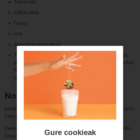
Tipula bat
Oliba-olioa
Gatza
Ura
Sagardoa (aukerakoa)
Txistorra. Zenbat? Pertsona-kopuruaren arabera, eta,
jakina, taloa zenbat betetzea gustatzen zaizun... Pare bat
lagunentzat, 100 edo 150 g inguru erabiltzea da
ohikoena.
Nola egiten den taloa
Lehenik eta behin, ur pixka bat berotu behar da, eta hari arto-
irina gehitu.
Zenbat irin behar duzu? 50 g inguru pertsonako. Ura, berriz,
Gure cookieak
irina baino pixka bat gehiago.