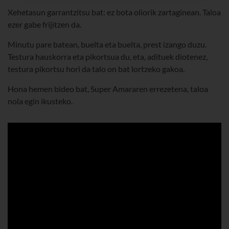
Xehetasun garrantzitsu bat: ez bota oliorik zartaginean. Taloa
ezer gabe frijitzen da.
Minutu pare batean, buelta eta buelta, prest izango duzu.
Testura hauskorra eta pikortsua du, eta, adituek diotenez,
testura pikortsu hori da talo on bat lortzeko gakoa.
Hona hemen bideo bat, Super Amararen errezetena, taloa
nola egin ikusteko.