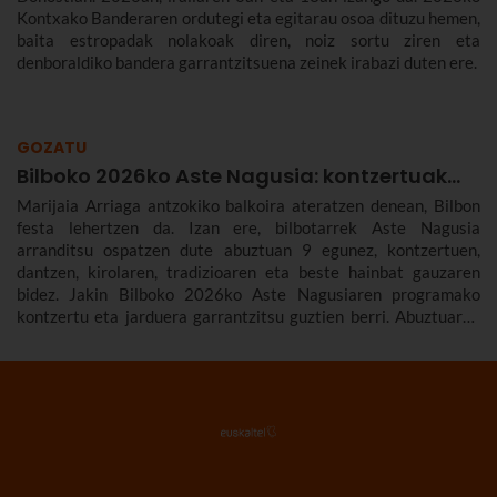
Kontxako Banderaren ordutegi eta egitarau osoa dituzu hemen,
baita estropadak nolakoak diren, noiz sortu ziren eta
denboraldiko bandera garrantzitsuena zeinek irabazi duten ere.
GOZATU
Bilboko 2026ko Aste Nagusia: kontzertuak...
Marijaia Arriaga antzokiko balkoira ateratzen denean, Bilbon
festa lehertzen da. Izan ere, bilbotarrek Aste Nagusia
arranditsu ospatzen dute abuztuan 9 egunez, kontzertuen,
dantzen, kirolaren, tradizioaren eta beste hainbat gauzaren
bidez. Jakin Bilboko 2026ko Aste Nagusiaren programako
kontzertu eta jarduera garrantzitsu guztien berri. Abuztuaren
22tik 30era izango da.