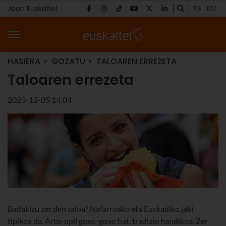
Joan Euskaltel
ES
EU
HASIERA
GOZATU
TALOAREN ERREZETA
Taloaren errezeta
2023-12-05 14:04
Badakizu zer den taloa? Nafarroako eta Euskadiko jaki
tipikoa da. Arto-opil goxo-goxo bat, tradizio handikoa. Zer