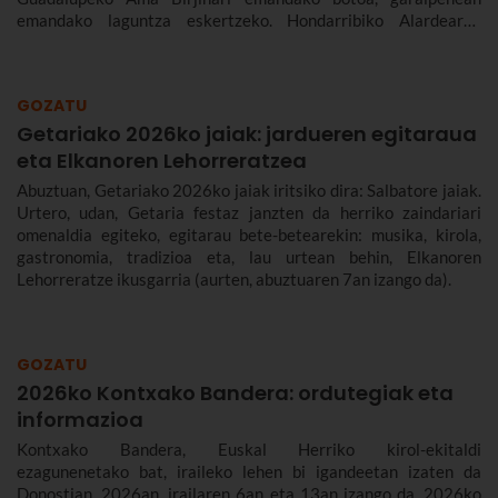
emandako laguntza eskertzeko. Hondarribiko Alardearen
jatorriari eta desfileari buruz, eta Hondarribiko jaien 2026ko
egitarauari buruz gehiago kontatuko dizugu. Gogoan hartu,
jaiak irailaren 4tik 10era dira eta.
GOZATU
Getariako 2026ko jaiak: jardueren egitaraua
eta Elkanoren Lehorreratzea
Abuztuan, Getariako 2026ko jaiak iritsiko dira: Salbatore jaiak.
Urtero, udan, Getaria festaz janzten da herriko zaindariari
omenaldia egiteko, egitarau bete-betearekin: musika, kirola,
gastronomia, tradizioa eta, lau urtean behin, Elkanoren
Lehorreratze ikusgarria (aurten, abuztuaren 7an izango da).
GOZATU
2026ko Kontxako Bandera: ordutegiak eta
informazioa
Kontxako Bandera, Euskal Herriko kirol-ekitaldi
ezagunenetako bat, iraileko lehen bi igandeetan izaten da
Donostian. 2026an, irailaren 6an eta 13an izango da. 2026ko