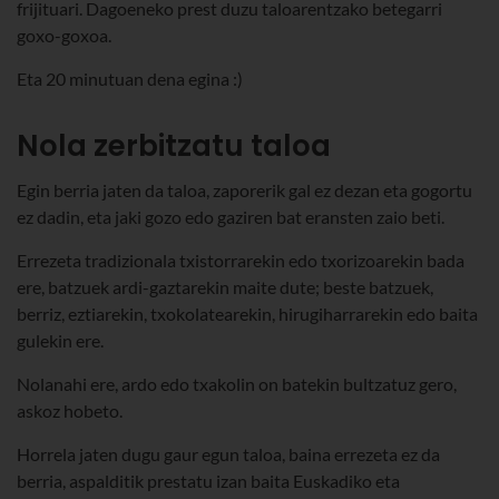
frijituari. Dagoeneko prest duzu taloarentzako betegarri
goxo-goxoa.
Eta 20 minutuan dena egina :)
Nola zerbitzatu taloa
Egin berria jaten da taloa, zaporerik gal ez dezan eta gogortu
ez dadin, eta jaki gozo edo gaziren bat eransten zaio beti.
Errezeta tradizionala txistorrarekin edo txorizoarekin bada
ere, batzuek ardi-gaztarekin maite dute; beste batzuek,
berriz, eztiarekin, txokolatearekin, hirugiharrarekin edo baita
gulekin ere.
Nolanahi ere, ardo edo txakolin on batekin bultzatuz gero,
askoz hobeto.
Horrela jaten dugu gaur egun taloa, baina errezeta ez da
berria, aspalditik prestatu izan baita Euskadiko eta