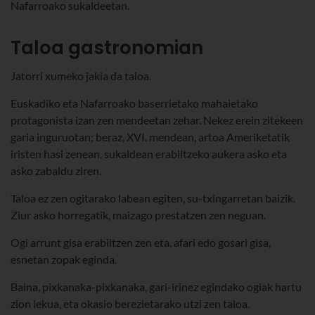
Nafarroako sukaldeetan.
Taloa gastronomian
Jatorri xumeko jakia da taloa.
Euskadiko eta Nafarroako baserrietako mahaietako
protagonista izan zen mendeetan zehar. Nekez erein zitekeen
garia inguruotan; beraz, XVI. mendean, artoa Ameriketatik
iristen hasi zenean, sukaldean erabiltzeko aukera asko eta
asko zabaldu ziren.
Taloa ez zen ogitarako labean egiten, su-txingarretan baizik.
Ziur asko horregatik, maizago prestatzen zen neguan.
Ogi arrunt gisa erabiltzen zen eta, afari edo gosari gisa,
esnetan zopak eginda.
Baina, pixkanaka-pixkanaka, gari-irinez egindako ogiak hartu
zion lekua, eta okasio berezietarako utzi zen taloa.