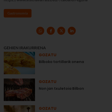
Gastronomía
GEHIEN IRAKURRIENA
GOZATU
Bilboko tortillarik onena
GOZATU
Non jan txuletoia Bilbon
GOZATU