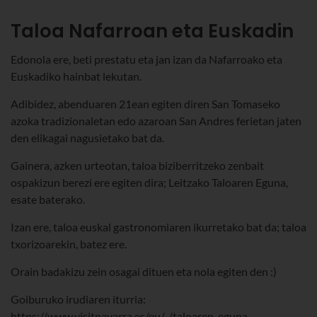
Taloa Nafarroan eta Euskadin
Edonola ere, beti prestatu eta jan izan da Nafarroako eta
Euskadiko hainbat lekutan.
Adibidez, abenduaren 21ean egiten diren San Tomaseko
azoka tradizionaletan edo azaroan San Andres ferietan jaten
den elikagai nagusietako bat da.
Gainera, azken urteotan, taloa biziberritzeko zenbait
ospakizun berezi ere egiten dira; Leitzako Taloaren Eguna,
esate baterako.
Izan ere, taloa euskal gastronomiaren ikurretako bat da; taloa
txorizoarekin, batez ere.
Orain badakizu zein osagai dituen eta nola egiten den :)
Goiburuko irudiaren iturria:
https://www.visitnavarra.es/eu/-/taloaren-eguna