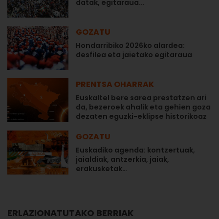
datak, egitaraua...
GOZATU
Hondarribiko 2026ko alardea:
desfilea eta jaietako egitaraua
PRENTSA OHARRAK
Euskaltel bere sarea prestatzen ari
da, bezeroek ahalik eta gehien goza
dezaten eguzki-eklipse historikoaz
GOZATU
Euskadiko agenda: kontzertuak,
jaialdiak, antzerkia, jaiak,
erakusketak…
ERLAZIONATUTAKO BERRIAK