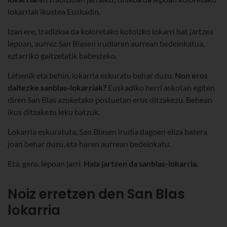
lokarriak ikustea Euskadin.
Izan ere, tradizioa da koloretako kotoizko lokarri bat jartzea
lepoan, aurrez San Blasen irudiaren aurrean bedeinkatua,
eztarriko gaitzetatik babesteko.
Lehenik eta behin, lokarria eskuratu behar duzu.
Non eros
daitezke sanblas-lokarriak?
Euskadiko herri askotan egiten
diren San Blas azoketako postuetan eros ditzakezu. Behean
ikus ditzakezu leku batzuk.
Lokarria eskuratuta, San Blasen irudia dagoen eliza batera
joan behar duzu, eta haren aurrean bedeinkatu.
Eta, gero, lepoan jarri.
Hala jartzen da sanblas-lokarria.
Noiz erretzen den San Blas
lokarria