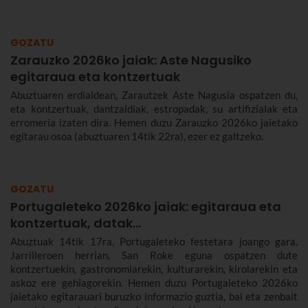
GOZATU
Zarauzko 2026ko jaiak: Aste Nagusiko
egitaraua eta kontzertuak
Abuztuaren erdialdean, Zarautzek Aste Nagusia ospatzen du,
eta kontzertuak, dantzaldiak, estropadak, su artifizialak eta
erromeria izaten dira. Hemen duzu Zarauzko 2026ko jaietako
egitarau osoa (abuztuaren 14tik 22ra), ezer ez galtzeko.
GOZATU
Portugaleteko 2026ko jaiak: egitaraua eta
kontzertuak, datak...
Abuztuak 14tik 17ra, Portugaleteko festetara joango gara.
Jarrilleroen herrian, San Roke eguna ospatzen dute
kontzertuekin, gastronomiarekin, kulturarekin, kirolarekin eta
askoz ere gehiagorekin. Hemen duzu Portugaleteko 2026ko
jaietako egitarauari buruzko informazio guztia, bai eta zenbait