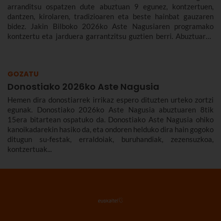
arranditsu ospatzen dute abuztuan 9 egunez, kontzertuen,
dantzen, kirolaren, tradizioaren eta beste hainbat gauzaren
bidez. Jakin Bilboko 2026ko Aste Nagusiaren programako
kontzertu eta jarduera garrantzitsu guztien berri. Abuztuaren
22tik 30era izango da.
GOZATU
Donostiako 2026ko Aste Nagusia
Hemen dira donostiarrek irrikaz espero dituzten urteko zortzi
egunak. Donostiako 2026ko Aste Nagusia abuztuaren 8tik
15era bitartean ospatuko da. Donostiako Aste Nagusia ohiko
kanoikadarekin hasiko da, eta ondoren helduko dira hain gogoko
ditugun su-festak, erraldoiak, buruhandiak, zezensuzkoa,
kontzertuak...