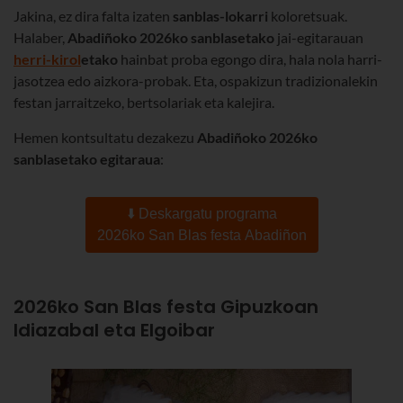
Jakina, ez dira falta izaten
sanblas-lokarri
koloretsuak.
Halaber,
Abadiñoko 2026ko sanblasetako
jai-egitarauan
herri-kirol
etako
hainbat proba egongo dira, hala nola harri-
jasotzea edo aizkora-probak. Eta, ospakizun tradizionalekin
festan jarraitzeko,
bertsolariak eta kalejira.
Hemen kontsultatu dezakezu
Abadiñoko 2026ko
sanblasetako egitaraua
:
⬇️ Deskargatu programa
2026ko San Blas festa Abadiñon
2026ko San Blas festa Gipuzkoan
Idiazabal eta Elgoibar