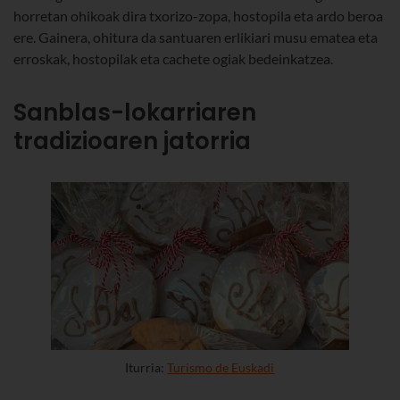
horretan ohikoak dira txorizo-zopa, hostopila eta ardo beroa
ere.
Gainera, ohitura da santuaren erlikiari musu ematea eta
erroskak, hostopilak eta cachete ogiak bedeinkatzea.
Sanblas-lokarriaren
tradizioaren jatorria
Iturria:
Turismo de Euskadi