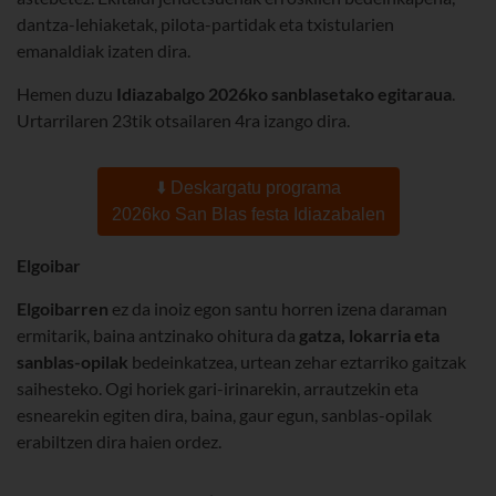
dantza-lehiaketak, pilota-partidak eta txistularien
emanaldiak izaten dira.
Hemen duzu
Idiazabalgo 2026ko sanblasetako egitaraua
.
Urtarrilaren 23tik otsailaren 4ra izango dira.
⬇️ Deskargatu programa
2026ko San Blas festa Idiazabalen
Elgoibar
Elgoibarren
ez da inoiz egon santu horren izena daraman
ermitarik, baina antzinako ohitura da
gatza, lokarria eta
sanblas-opilak
bedeinkatzea, urtean zehar eztarriko gaitzak
saihesteko. Ogi horiek gari-irinarekin, arrautzekin eta
esnearekin egiten dira, baina, gaur egun, sanblas-opilak
erabiltzen dira haien ordez.