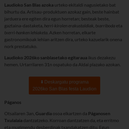
Laudioko San Blas azoka
urteko ekitaldi nagusietako bat
bihurtu da. Artisau-produktuen azokaz gain, beste hainbat
jarduera ere egiten dira egun horretan; besteak beste,
gaztaina-dastaketa,
herri-kirolen erakustaldiak, txarriboda
eta
txerri-hanken lehiaketa
. Azken horretan, elkarte
gastronomikoak lehian aritzen dira, urteko kazuelarik onena
nork prestatuko.
Laudioko 2026ko sanblasetako egitaraua
ikus dezakezu
hemen. Urtarrilaren 31n ospatuko da Aldai plazako azokan.
⬇️ Deskargatu programa
2026ko San Blas festa Laudion
Páganos
Otsailaren 3an,
Guardia
osoa elkartzen da
Páganosen
Txulalaia
dantzatzeko. Korroan dantzatzen da, eta erritmo
eta mugimendu desberdinak txandakatzen ditu. Egun