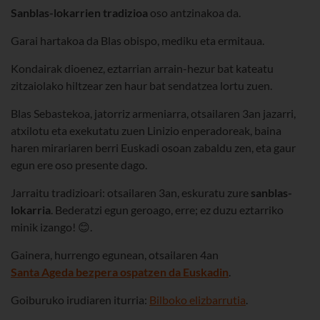
Sanblas-lokarrien tradizioa
oso antzinakoa da.
Garai hartakoa da Blas obispo, mediku eta ermitaua.
Kondairak dioenez, eztarrian arrain-hezur bat kateatu
zitzaiolako hiltzear zen haur bat sendatzea lortu zuen.
Blas Sebastekoa, jatorriz armeniarra, otsailaren 3an jazarri,
atxilotu eta exekutatu zuen Linizio enperadoreak, baina
haren mirariaren berri Euskadi osoan zabaldu zen, eta gaur
egun ere oso presente dago.
Jarraitu tradizioari: otsailaren 3an, eskuratu zure
sanblas-
lokarria
. Bederatzi egun geroago, erre; ez duzu eztarriko
minik izango! 😊.
Gainera, hurrengo egunean, otsailaren 4an
Santa Ageda bezpera ospatzen da Euskadin
.
Goiburuko irudiaren iturria:
Bilboko elizbarrutia
.