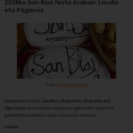
2026ko San Blas festa Araban: Laudio
eta Páganos
Irudia:
Laudioko Udala
Gasteizen
ez ezik,
Laudion, Dulantzin, Guardian eta
Agurainen
ere hainbat ospakizun egiten dira eztarriko
gaitzetatik babesten duen santuaren omenez.
Laudio