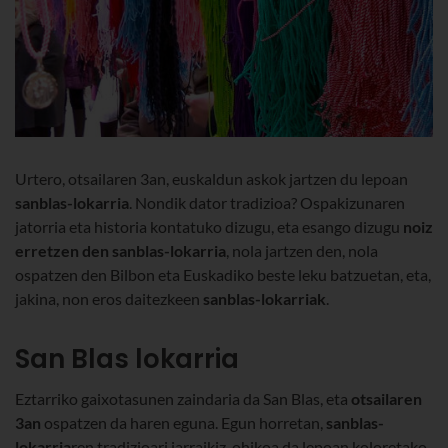
Urtero, otsailaren 3an, euskaldun askok jartzen du lepoan
sanblas-lokarria
. Nondik dator tradizioa? Ospakizunaren
jatorria eta historia kontatuko dizugu, eta esango dizugu
noiz
erretzen den sanblas-lokarria
, nola jartzen den, nola
ospatzen den Bilbon eta Euskadiko beste leku batzuetan, eta,
jakina, non eros daitezkeen
sanblas-lokarriak
.
San Blas lokarria
Eztarriko gaixotasunen zaindaria da San Blas, eta
otsailaren
3an
ospatzen da haren eguna. Egun horretan,
sanblas-
lokarria
ren tradizioari jarraikiz, ohikoa da lepoan koloretako