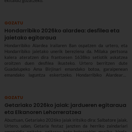
ekitaldiz gozatzeko.
GOZATU
Hondarribiko 2026ko alardea: desfilea eta
jaietako egitaraua
Hondarribiko Alardea irailaren 8an ospatzen da urtero, eta
Hondarribiko jaietako unerik bereziena da. Milaka pertsona
kalera ateratzen dira frantsesen 1638ko setiotik askatzea
oroitzen duen desfilea ikusteko. Urtero berritzen dute
Guadalupeko Ama Birjinari emandako botoa, garaipenean
emandako laguntza eskertzeko. Hondarribiko Alardearen
jatorriari eta desfileari buruz, eta Hondarribiko jaien 2026ko
egitarauari buruz gehiago kontatuko dizugu. Gogoan hartu,
jaiak irailaren 4tik 10era dira eta.
GOZATU
Getariako 2026ko jaiak: jardueren egitaraua
eta Elkanoren Lehorreratzea
Abuztuan, Getariako 2026ko jaiak iritsiko dira: Salbatore jaiak.
Urtero, udan, Getaria festaz janzten da herriko zaindariari
omenaldia egiteko, egitarau bete-betearekin: musika, kirola,