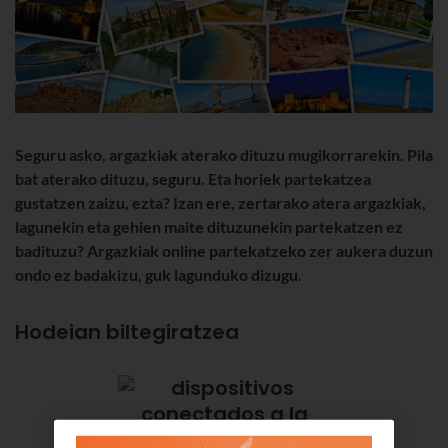
Seguru asko, argazkiak aterako dituzu mugikorrarekin. Pila
bat aterako dituzu, seguru. Eta horiek partekatzea
gustatzen zaizu, ezta? Izan ere, zertarako atera argazkiak,
lagunekin eta gehien maite dituzunekin partekatzen ez
badituzu? Argazkiak online partekatzeko zer aukera duzun
ondo ez badakizu, guk lagunduko dizugu.
Hodeian biltegiratzea