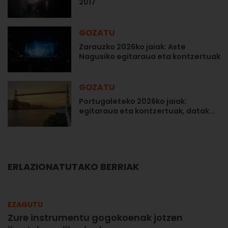
2017
GOZATU
Zarauzko 2026ko jaiak: Aste
Nagusiko egitaraua eta kontzertuak
GOZATU
Portugaleteko 2026ko jaiak:
egitaraua eta kontzertuak, datak...
ERLAZIONATUTAKO BERRIAK
EZAGUTU
Zure instrumentu gogokoenak jotzen