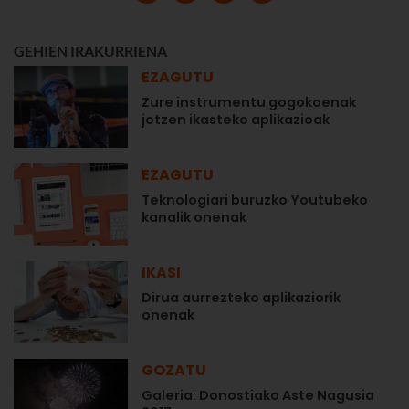
GEHIEN IRAKURRIENA
EZAGUTU
Zure instrumentu gogokoenak
jotzen ikasteko aplikazioak
EZAGUTU
Teknologiari buruzko Youtubeko
kanalik onenak
IKASI
Dirua aurrezteko aplikaziorik
onenak
GOZATU
Galeria: Donostiako Aste Nagusia