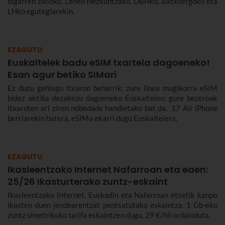
bigarren zikloko, Lehen Hezkuntzako, DBHko, Batxilergoko eta
LHko egutegiarekin.
EZAGUTU
Euskaltelek badu eSIM txartela dagoeneko!
Esan agur betiko SIMari
Ez duzu gehiago itxaron beharrik: zure linea mugikorra eSIM
bidez aktiba dezakezu dagoeneko Euskaltelen; gure bezeroak
itxaroten ari ziren nobedade handietako bat da. 17 Air iPhone
berriarekin batera, eSIMa ekarri dugu Euskaltelera.
EZAGUTU
Ikasleentzako Internet Nafarroan eta eaen:
25/26 Ikasturterako zuntz-eskaint
Ikasleentzako Internet. Euskadin eta Nafarroan etxetik kanpo
ikasten duen jendearentzat pentsatutako eskaintza. 1 Gb-eko
zuntz simetrikoko tarifa eskaintzen dugu, 29 €/hil ordainduta.