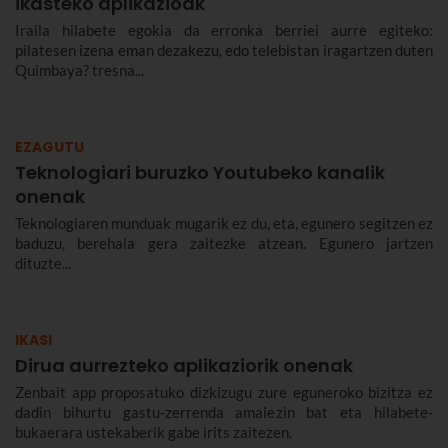
ikasteko aplikazioak
Iraila hilabete egokia da erronka berriei aurre egiteko:
pilatesen izena eman dezakezu, edo telebistan iragartzen duten
Quimbaya? tresna...
EZAGUTU
Teknologiari buruzko Youtubeko kanalik
onenak
Teknologiaren munduak mugarik ez du, eta, egunero segitzen ez
baduzu, berehala gera zaitezke atzean. Egunero jartzen
dituzte...
IKASI
Dirua aurrezteko aplikaziorik onenak
Zenbait app proposatuko dizkizugu zure eguneroko bizitza ez
dadin bihurtu gastu-zerrenda amaiezin bat eta hilabete-
bukaerara ustekaberik gabe irits zaitezen.