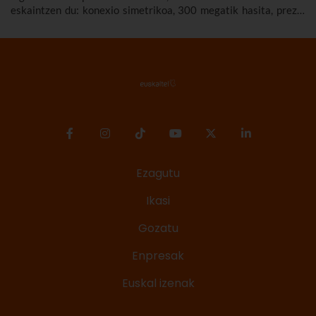
eskaintzen du: konexio simetrikoa, 300 megatik hasita, prezio
murriztuan eta denbora-eperik gabe.
Ezagutu
Ikasi
Gozatu
Enpresak
Euskal izenak