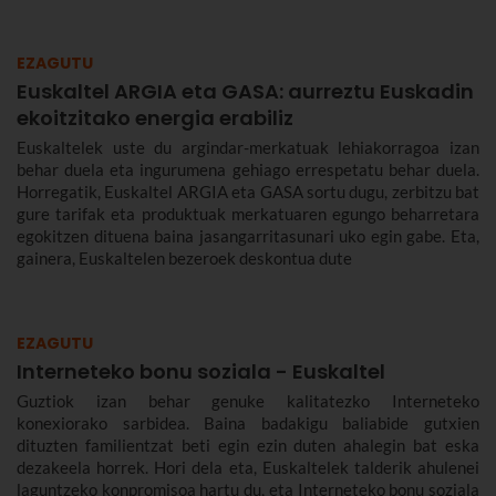
EZAGUTU
Euskaltel ARGIA eta GASA: aurreztu Euskadin
ekoitzitako energia erabiliz
Euskaltelek uste du argindar-merkatuak lehiakorragoa izan
behar duela eta ingurumena gehiago errespetatu behar duela.
Horregatik, Euskaltel ARGIA eta GASA sortu dugu, zerbitzu bat
gure tarifak eta produktuak merkatuaren egungo beharretara
egokitzen dituena baina jasangarritasunari uko egin gabe. Eta,
gainera, Euskaltelen bezeroek deskontua dute
EZAGUTU
Interneteko bonu soziala - Euskaltel
Guztiok izan behar genuke kalitatezko Interneteko
konexiorako sarbidea. Baina badakigu baliabide gutxien
dituzten familientzat beti egin ezin duten ahalegin bat eska
dezakeela horrek. Hori dela eta, Euskaltelek talderik ahulenei
laguntzeko konpromisoa hartu du, eta Interneteko bonu soziala