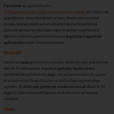
Facebook
en aplikazioa da (
2012an erosi zuen 1.000 milioi dolarren truke
), eta liderra da
argazkietan oinarritutakoen artean. Beste sare sozialak
bezala, Instagramek aukera ematen du beste pertsona
batzuen jardueren eta haien eguneraketen segimendua
egiteko. Gainera, aukera ematen du
argazkiei iragazkiak
aplikatzeko
haien
itxura
aldatzeko.
Pinterest
Hasieran
taula
gisa funtzionatzeko diseinatu zen plataforma
bat da. Erabiltzaileek argazkiak
gaikako taulen bidez
partekatzeko prestatuta dago, eta aukera ematen du gustu
eta interes berdinak dituzten erabiltzaileei segimendua
egiteko .
Erabiltzaile gehienak emakumezkoak dira
(% 70
inguru), baina badirudi hemen ez duela lortu arrakasta
handirik.
Flickr