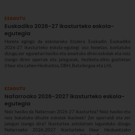
EZAGUTU
Euskadiko 2026-27 ikasturteko eskola-
egutegia
Honela egingo da eskolarako itzulera Euskadin. Euskadiko
2026-27 ikasturteko eskola-egutegi oso honetan, kontatuko
dizugu zer egunetan hasiko eta amaituko diren eskolak eta noiz
izango diren oporrak eta jaiegunak, heziketa-ziklo guztietan
(Haur eta Lehen Hezkuntza, DBH, Batxilergoa eta LH).
EZAGUTU
Nafarroako 2026-2027 ikasturteko eskola-
egutegia
Noiz hasiko da Nafarroan 2026-27 ikasturtea? Noiz hasiko eta
noiz bukatuko dituzte eskolak ikasleek? Zer oporraldi eta zer
jaiegun izango dira? Ikasturtea antolatzen lagunduko dizugu
Nafarroako 2026-2027 ikasturteko Haur Hezkuntzako