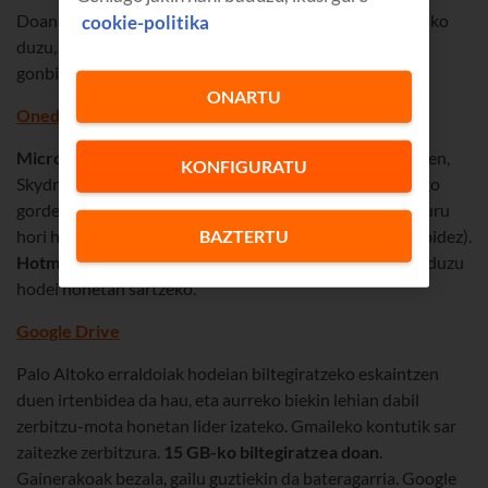
Doan erregistratu ondoren
2 GB-ko biltegiratzea
edukiko
cookie-politika
duzu, baina kopuru hori erraz handitu dezakezu jendea
gonbidatuta, txiokatuta... jasoko dituzun “sarien” bidez.
ONARTU
Onedrive
Microsoft
ek hodeian biltegiratzeko duen tresna da (lehen,
KONFIGURATU
Skydrive). Dropboxen oso antzekoa da, baina GB gehiago
gordetzeko aukera ematen du, doan (ia beti bezala, kopuru
hori handitu daiteke aukeran dauden zenbait tarifaren bidez).
BAZTERTU
Hotmailen (orain Outlook)
kontu bat eduki besterik ez duzu
hodei honetan sartzeko.
Google Drive
Palo Altoko erraldoiak hodeian biltegiratzeko eskaintzen
duen irtenbidea da hau, eta aurreko biekin lehian dabil
zerbitzu-mota honetan lider izateko. Gmaileko kontutik sar
zaitezke zerbitzura.
15 GB-ko biltegiratzea doan
.
Gainerakoak bezala, gailu guztiekin da bateragarria. Google