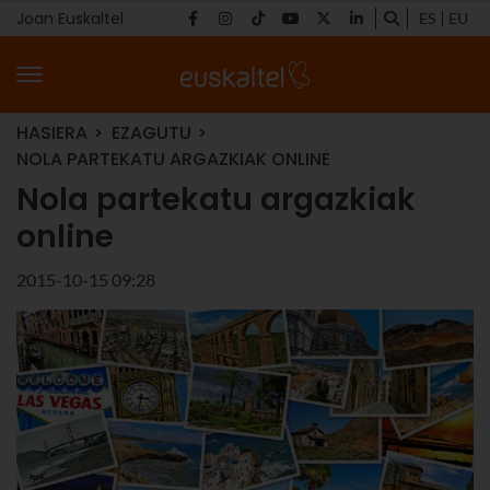
Joan Euskaltel
ES
EU
HASIERA
EZAGUTU
NOLA PARTEKATU ARGAZKIAK ONLINE
Nola partekatu argazkiak
online
2015-10-15 09:28