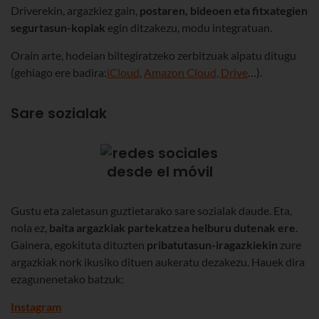
Driverekin, argazkiez gain,
postaren, bideoen eta fitxategien
segurtasun-kopiak
egin ditzakezu, modu integratuan.
Orain arte, hodeian biltegiratzeko zerbitzuak aipatu ditugu
(gehiago ere badira:
iCloud
,
Amazon Cloud, Drive
…).
Sare sozialak
Gustu eta zaletasun guztietarako sare sozialak daude. Eta,
nola ez,
baita argazkiak partekatzea helburu dutenak ere
.
Gainera, egokituta dituzten
pribatutasun-iragazkiekin
zure
argazkiak nork ikusiko dituen aukeratu dezakezu. Hauek dira
ezagunenetako batzuk:
Instagram