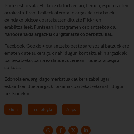
Pinterest bezala, Flickr ez da lortzen ari, hemen, espero zuten
arrakasta. Erabiltzaileek ateratako argazkiak eta haiek
egindako bideoak partekatzen dituzte Flickr-en
erabiltzaileek. Funtsean, Instagramen oso antzekoa da.
Yahoo
rena da argazkiak argitaratzeko zerbitzu hau.
Facebook, Google + eta antzeko beste sare sozial batzuek ere
ematen dute aukera guk nahi dugun kontaktuekin argazkiak
partekatzeko, baina ez daude zuzenean irudietara begira
sortuta.
Edonola ere, argi dago merkatuak aukera zabal ugari
eskaintzen duela argazki bikainak partekatzeko nahi dugun
pertsonekin.
Guía
Tecnología
Apps