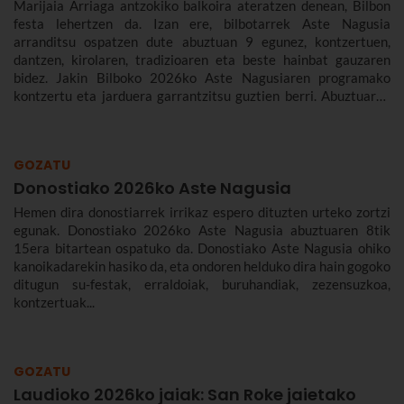
Marijaia Arriaga antzokiko balkoira ateratzen denean, Bilbon
festa lehertzen da. Izan ere, bilbotarrek Aste Nagusia
arranditsu ospatzen dute abuztuan 9 egunez, kontzertuen,
dantzen, kirolaren, tradizioaren eta beste hainbat gauzaren
bidez. Jakin Bilboko 2026ko Aste Nagusiaren programako
kontzertu eta jarduera garrantzitsu guztien berri. Abuztuaren
22tik 30era izango da.
GOZATU
Donostiako 2026ko Aste Nagusia
Hemen dira donostiarrek irrikaz espero dituzten urteko zortzi
egunak. Donostiako 2026ko Aste Nagusia abuztuaren 8tik
15era bitartean ospatuko da. Donostiako Aste Nagusia ohiko
kanoikadarekin hasiko da, eta ondoren helduko dira hain gogoko
ditugun su-festak, erraldoiak, buruhandiak, zezensuzkoa,
kontzertuak...
GOZATU
Laudioko 2026ko jaiak: San Roke jaietako