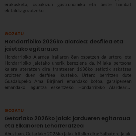
erakusketa, ospakizun gastronomiko eta beste hainbat
ekitaldiz gozatzeko.
GOZATU
Hondarribiko 2026ko alardea: desfilea eta
jaietako egitaraua
Hondarribiko Alardea irailaren 8an ospatzen da urtero, eta
Hondarribiko jaietako unerik bereziena da. Milaka pertsona
kalera ateratzen dira frantsesen 1638ko setiotik askatzea
oroitzen duen desfilea ikusteko. Urtero berritzen dute
Guadalupeko Ama Birjinari emandako botoa, garaipenean
emandako laguntza eskertzeko. Hondarribiko Alardearen
jatorriari eta desfileari buruz, eta Hondarribiko jaien 2026ko
egitarauari buruz gehiago kontatuko dizugu. Gogoan hartu,
jaiak irailaren 4tik 10era dira eta.
GOZATU
Getariako 2026ko jaiak: jardueren egitaraua
eta Elkanoren Lehorreratzea
Abuztuan, Getariako 2026ko jaiak iritsiko dira: Salbatore jaiak.