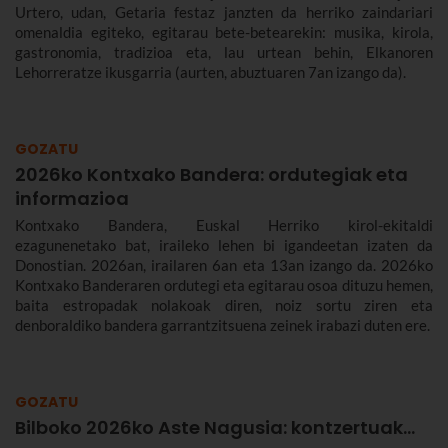
Urtero, udan, Getaria festaz janzten da herriko zaindariari
omenaldia egiteko, egitarau bete-betearekin: musika, kirola,
gastronomia, tradizioa eta, lau urtean behin, Elkanoren
Lehorreratze ikusgarria (aurten, abuztuaren 7an izango da).
GOZATU
2026ko Kontxako Bandera: ordutegiak eta
informazioa
Kontxako Bandera, Euskal Herriko kirol-ekitaldi
ezagunenetako bat, iraileko lehen bi igandeetan izaten da
Donostian. 2026an, irailaren 6an eta 13an izango da. 2026ko
Kontxako Banderaren ordutegi eta egitarau osoa dituzu hemen,
baita estropadak nolakoak diren, noiz sortu ziren eta
denboraldiko bandera garrantzitsuena zeinek irabazi duten ere.
GOZATU
Bilboko 2026ko Aste Nagusia: kontzertuak...