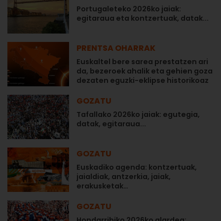
Portugaleteko 2026ko jaiak:
egitaraua eta kontzertuak, datak...
PRENTSA OHARRAK
Euskaltel bere sarea prestatzen ari
da, bezeroek ahalik eta gehien goza
dezaten eguzki-eklipse historikoaz
GOZATU
Tafallako 2026ko jaiak: egutegia,
datak, egitaraua...
GOZATU
Euskadiko agenda: kontzertuak,
jaialdiak, antzerkia, jaiak,
erakusketak…
GOZATU
Hondarribiko 2026ko alardea: