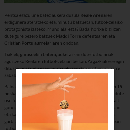
Pentsa ezazu une batez aukera duzula
Reale Arena
ren
erdigunera ateratzeko eta, minutu batzuetan, futbol-zelaiko
protagonista izateko. Mundiala, ezta? Bada, horixe bizi izan
dute gure bezero batzuek
Maddi Torre
defentsaren
eta
Cristian Portu
aurrelariaren
ondoan.
Txikiek, gurasoekin batera, aukera izan dute futbolariak
agurtzeko Realaren futbol-zelaian bertan. Argazkiak ere egin
dituzte, noski, eta esanguratsuak izan dira guztien irribarre
zabalak.
Baina ez da horrekin amaitu esperientzia:
bertaratutako 15
neska-mutilek, laguntzaile batekin batera
, aukera izan dute
oso futbolzale gutxik ikusi dituzten Reale Arenako zenbait
gunetara sartzeko. Lehenik eta behin, prentsa-aretora joan,
eta kazetari-lanetan aritu dira. Saio bizi-bizia izan da, eta
garbi asko erakutsi dute ez dutela lotsa-izpirik jendaurrean
futbolaz jarduteko eta goi-mailako bi kirolariri galderak