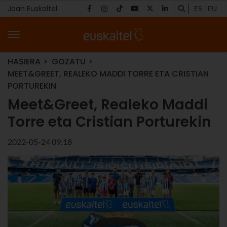
Joan Euskaltel
ES
EU
HASIERA
GOZATU
MEET&GREET, REALEKO MADDI TORRE ETA CRISTIAN
PORTUREKIN
Meet&Greet, Realeko Maddi
Torre eta Cristian Porturekin
2022-05-24 09:18