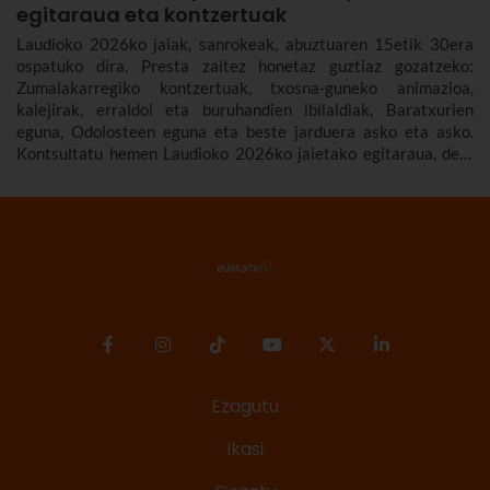
egitaraua eta kontzertuak
Laudioko 2026ko jaiak, sanrokeak, abuztuaren 15etik 30era
ospatuko dira. Presta zaitez honetaz guztiaz gozatzeko:
Zumalakarregiko kontzertuak, txosna-guneko animazioa,
kalejirak, erraldoi eta buruhandien ibilaldiak, Baratxurien
eguna, Odolosteen eguna eta beste jarduera asko eta asko.
Kontsultatu hemen Laudioko 2026ko jaietako egitaraua, den-
denaren berri izan dezazun.
Ezagutu
Ikasi