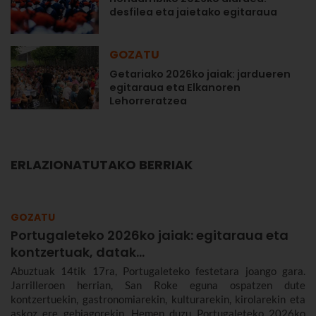
desfilea eta jaietako egitaraua
GOZATU
Getariako 2026ko jaiak: jardueren
egitaraua eta Elkanoren
Lehorreratzea
ERLAZIONATUTAKO BERRIAK
GOZATU
Portugaleteko 2026ko jaiak: egitaraua eta
kontzertuak, datak...
Abuztuak 14tik 17ra, Portugaleteko festetara joango gara.
Jarrilleroen herrian, San Roke eguna ospatzen dute
kontzertuekin, gastronomiarekin, kulturarekin, kirolarekin eta
askoz ere gehiagorekin. Hemen duzu Portugaleteko 2026ko