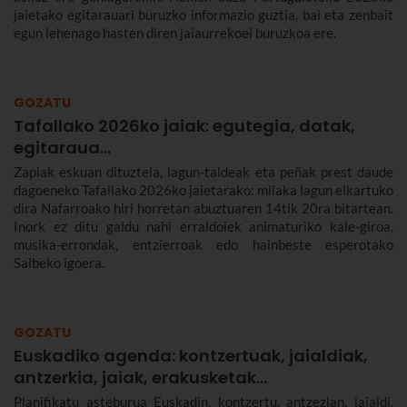
jaietako egitarauari buruzko informazio guztia, bai eta zenbait
egun lehenago hasten diren jaiaurrekoei buruzkoa ere.
GOZATU
Tafallako 2026ko jaiak: egutegia, datak,
egitaraua...
Zapiak eskuan dituztela, lagun-taldeak eta peñak prest daude
dagoeneko Tafallako 2026ko jaietarako: milaka lagun elkartuko
dira Nafarroako hiri horretan abuztuaren 14tik 20ra bitartean.
Inork ez ditu galdu nahi erraldoiek animaturiko kale-giroa,
musika-errondak, entzierroak edo hainbeste esperotako
Salbeko igoera.
GOZATU
Euskadiko agenda: kontzertuak, jaialdiak,
antzerkia, jaiak, erakusketak…
Planifikatu asteburua Euskadin, kontzertu, antzezlan, jaialdi,