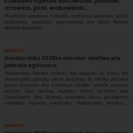
Euskadiko agenda: kontzertuak, jaialdiak,
antzerkia, jaiak, erakusketak…
Planifikatu asteburua Euskadin, kontzertu, antzezlan, jaialdi,
erakusketa, ospakizun gastronomiko eta beste hainbat
ekitaldiz gozatzeko.
GOZATU
Hondarribiko 2026ko alardea: desfilea eta
jaietako egitaraua
Hondarribiko Alardea irailaren 8an ospatzen da urtero, eta
Hondarribiko jaietako unerik bereziena da. Milaka pertsona
kalera ateratzen dira frantsesen 1638ko setiotik askatzea
oroitzen duen desfilea ikusteko. Urtero berritzen dute
Guadalupeko Ama Birjinari emandako botoa, garaipenean
emandako laguntza eskertzeko. Hondarribiko Alardearen
jatorriari eta desfileari buruz, eta Hondarribiko jaien 2026ko
egitarauari buruz gehiago kontatuko dizugu. Gogoan hartu,
jaiak irailaren 4tik 10era dira eta.
GOZATU