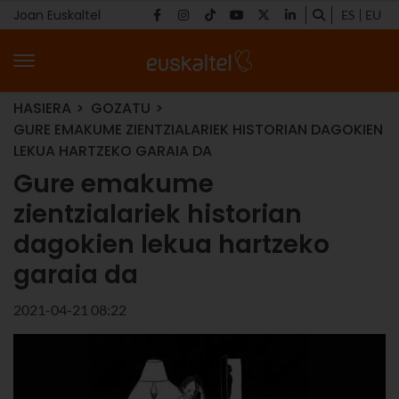
Joan Euskaltel
ES
EU
HASIERA
GOZATU
GURE EMAKUME ZIENTZIALARIEK HISTORIAN DAGOKIEN
LEKUA HARTZEKO GARAIA DA
Gure emakume
zientzialariek historian
dagokien lekua hartzeko
garaia da
2021-04-21 08:22