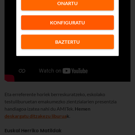
ONARTU
KONFIGURATU
BAZTERTU
Eta erreferente horiek berreskuratzeko, eskolako
testuliburuetan emakumezko zientzialarien presentzia
handiagoa izatea nahi du AMITek.
Hemen
deskargatu ditzakezu liburua
k
.
Euskal Herriko Matildak