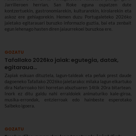
Jarrilleroen herrian, San Roke eguna ospatzen dute
kontzertuekin, gastronomiarekin, kulturarekin, kirolarekin eta
askoz ere gehiagorekin. Hemen duzu Portugaleteko 2026ko
jaietako egitarauari buruzko informazio guztia, bai eta zenbait
egun lehenago hasten diren jaiaurrekoei buruzkoa ere.
GOZATU
Tafallako 2026ko jaiak: egutegia, datak,
egitaraua...
Zapiak eskuan dituztela, lagun-taldeak eta peñak prest daude
dagoeneko Tafallako 2026ko jaietarako: milaka lagun elkartuko
dira Nafarroako hiri horretan abuztuaren 14tik 20ra bitartean.
Inork ez ditu galdu nahi erraldoiek animaturiko kale-giroa,
musika-errondak, entzierroak edo hainbeste esperotako
Salbeko igoera.
GOZATU