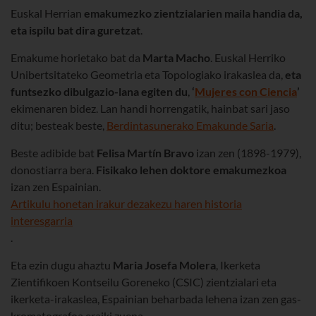
Euskal Herrian
emakumezko zientzialarien maila handia da,
eta ispilu bat dira guretzat
.
Emakume horietako bat da
Marta Macho
. Euskal Herriko
Unibertsitateko Geometria eta Topologiako irakaslea da,
eta
funtsezko dibulgazio-lana egiten du
,
‘
Mujeres con Ciencia
’
ekimenaren bidez. Lan handi horrengatik, hainbat sari jaso
ditu; besteak beste,
Berdintasunerako Emakunde Saria
.
Beste adibide bat
Felisa Martín Bravo
izan zen (1898-1979),
donostiarra bera.
Fisikako lehen doktore emakumezkoa
izan zen Espainian.
Artikulu honetan irakur dezakezu haren historia
interesgarria
.
Eta ezin dugu ahaztu
Maria Josefa Molera
, Ikerketa
Zientifikoen Kontseilu Goreneko (CSIC) zientzialari eta
ikerketa-irakaslea, Espainian beharbada lehena izan zen gas-
kromatografoa eraiki zuena.