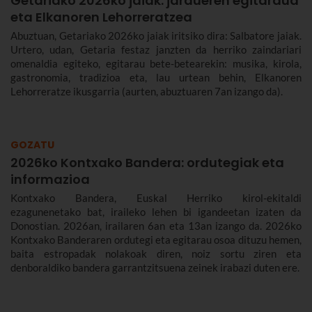
Getariako 2026ko jaiak: jardueren egitaraua
eta Elkanoren Lehorreratzea
Abuztuan, Getariako 2026ko jaiak iritsiko dira: Salbatore jaiak.
Urtero, udan, Getaria festaz janzten da herriko zaindariari
omenaldia egiteko, egitarau bete-betearekin: musika, kirola,
gastronomia, tradizioa eta, lau urtean behin, Elkanoren
Lehorreratze ikusgarria (aurten, abuztuaren 7an izango da).
GOZATU
2026ko Kontxako Bandera: ordutegiak eta
informazioa
Kontxako Bandera, Euskal Herriko kirol-ekitaldi
ezagunenetako bat, iraileko lehen bi igandeetan izaten da
Donostian. 2026an, irailaren 6an eta 13an izango da. 2026ko
Kontxako Banderaren ordutegi eta egitarau osoa dituzu hemen,
baita estropadak nolakoak diren, noiz sortu ziren eta
denboraldiko bandera garrantzitsuena zeinek irabazi duten ere.