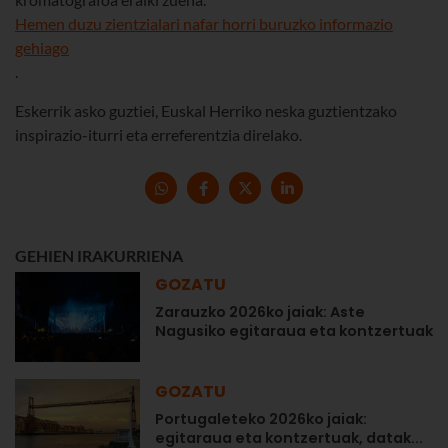
Hemen duzu zientzialari nafar horri buruzko informazio
gehiago
.
Eskerrik asko guztiei, Euskal Herriko neska guztientzako
inspirazio-iturri eta erreferentzia direlako.
GEHIEN IRAKURRIENA
GOZATU
Zarauzko 2026ko jaiak: Aste
Nagusiko egitaraua eta kontzertuak
GOZATU
Portugaleteko 2026ko jaiak:
egitaraua eta kontzertuak, datak...