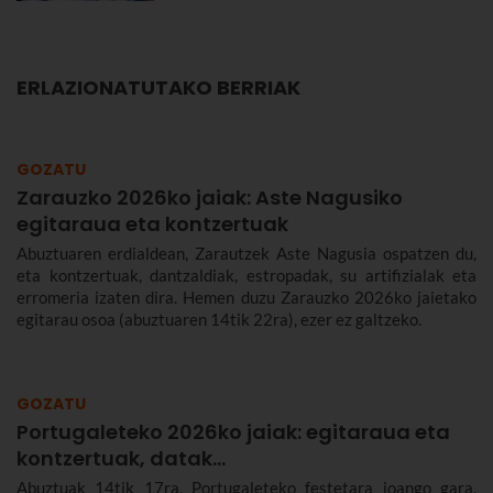
ERLAZIONATUTAKO BERRIAK
GOZATU
Zarauzko 2026ko jaiak: Aste Nagusiko
egitaraua eta kontzertuak
Abuztuaren erdialdean, Zarautzek Aste Nagusia ospatzen du,
eta kontzertuak, dantzaldiak, estropadak, su artifizialak eta
erromeria izaten dira. Hemen duzu Zarauzko 2026ko jaietako
egitarau osoa (abuztuaren 14tik 22ra), ezer ez galtzeko.
GOZATU
Portugaleteko 2026ko jaiak: egitaraua eta
kontzertuak, datak...
Abuztuak 14tik 17ra, Portugaleteko festetara joango gara.