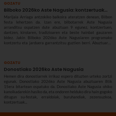
GOZATU
Bilboko 2026ko Aste Nagusia: kontzertuak...
Marijaia Arriaga antzokiko balkoira ateratzen denean, Bilbon
festa lehertzen da. Izan ere, bilbotarrek Aste Nagusia
arranditsu ospatzen dute abuztuan 9 egunez, kontzertuen,
dantzen, kirolaren, tradizioaren eta beste hainbat gauzaren
bidez. Jakin Bilboko 2026ko Aste Nagusiaren programako
kontzertu eta jarduera garrantzitsu guztien berri. Abuztuaren
22tik 30era izango da.
GOZATU
Donostiako 2026ko Aste Nagusia
Hemen dira donostiarrek irrikaz espero dituzten urteko zortzi
egunak. Donostiako 2026ko Aste Nagusia abuztuaren 8tik
15era bitartean ospatuko da. Donostiako Aste Nagusia ohiko
kanoikadarekin hasiko da, eta ondoren helduko dira hain gogoko
ditugun su-festak, erraldoiak, buruhandiak, zezensuzkoa,
kontzertuak...