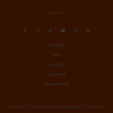
Ezagutu
Ikasi
Gozatu
Enpresak
Euskal izenak
Lege-oharra
Cookien politika
Pribatutasun politika
Kanal etikoa