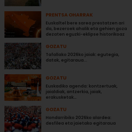
PRENTSA OHARRAK
Euskaltel bere sarea prestatzen ari
da, bezeroek ahalik eta gehien goza
dezaten eguzki-eklipse historikoaz
GOZATU
Tafallako 2026ko jaiak: egutegia,
datak, egitaraua...
GOZATU
Euskadiko agenda: kontzertuak,
jaialdiak, antzerkia, jaiak,
erakusketak…
GOZATU
Hondarribiko 2026ko alardea:
desfilea eta jaietako egitaraua