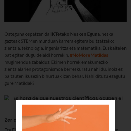
Osteguna ospatzen da
IKTetako Nesken Eguna
, neska
gazteak STEMen munduan karrera egitera bultzatzeko:
zientzia, teknologia, ingeniaritza eta matematika.
Euskaltelen
bat egiten dugu deialdi horrekin,
#NoMoreMatildas
mugimendua zabalduz. Ekimen horrek emakumezko
zientzialarien protagonismoa berreskuratu nahi du, inoiz ez
baitzuten ikusezin bihurtuak izan behar. Nahi dituzu ezagutu
gure Matildak?
Zer da Matilda Efektua?
Eta Einstein emakume jaio izan balitz? Seguru asko, haren