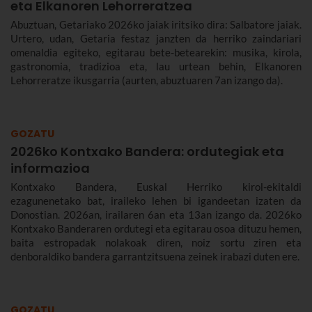
eta Elkanoren Lehorreratzea
Abuztuan, Getariako 2026ko jaiak iritsiko dira: Salbatore jaiak.
Urtero, udan, Getaria festaz janzten da herriko zaindariari
omenaldia egiteko, egitarau bete-betearekin: musika, kirola,
gastronomia, tradizioa eta, lau urtean behin, Elkanoren
Lehorreratze ikusgarria (aurten, abuztuaren 7an izango da).
GOZATU
2026ko Kontxako Bandera: ordutegiak eta
informazioa
Kontxako Bandera, Euskal Herriko kirol-ekitaldi
ezagunenetako bat, iraileko lehen bi igandeetan izaten da
Donostian. 2026an, irailaren 6an eta 13an izango da. 2026ko
Kontxako Banderaren ordutegi eta egitarau osoa dituzu hemen,
baita estropadak nolakoak diren, noiz sortu ziren eta
denboraldiko bandera garrantzitsuena zeinek irabazi duten ere.
GOZATU