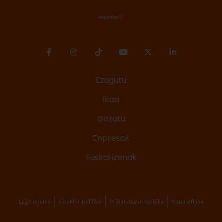
Ezagutu
Ikasi
Gozatu
Enpresak
Euskal izenak
Lege-oharra
Cookien politika
Pribatutasun politika
Kanal etikoa