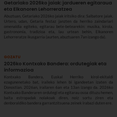
Getariako 2026ko jaiak: jardueren egitaraua
eta Elkanoren Lehorreratzea
Abuztuan, Getariako 2026ko jaiak iritsiko dira: Salbatore jaiak.
Urtero, udan, Getaria festaz janzten da herriko zaindariari
omenaldia egiteko, egitarau bete-betearekin: musika, kirola,
gastronomia, tradizioa eta, lau urtean behin, Elkanoren
Lehorreratze ikusgarria (aurten, abuztuaren 7an izango da).
GOZATU
2026ko Kontxako Bandera: ordutegiak eta
informazioa
Kontxako Bandera, Euskal Herriko kirol-ekitaldi
ezagunenetako bat, iraileko lehen bi igandeetan izaten da
Donostian. 2026an, irailaren 6an eta 13an izango da. 2026ko
Kontxako Banderaren ordutegi eta egitarau osoa dituzu hemen,
baita estropadak nolakoak diren, noiz sortu ziren eta
denboraldiko bandera garrantzitsuena zeinek irabazi duten ere.