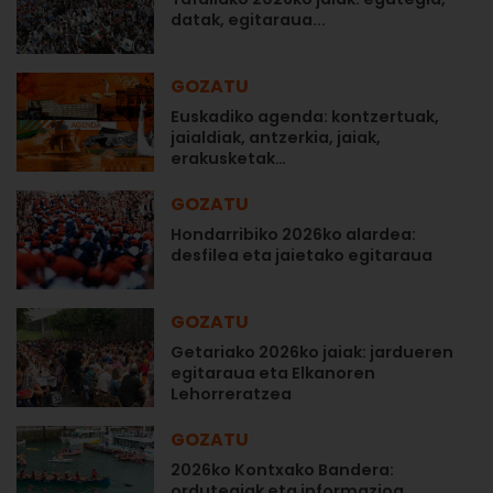
datak, egitaraua...
GOZATU
Euskadiko agenda: kontzertuak,
jaialdiak, antzerkia, jaiak,
erakusketak…
GOZATU
Hondarribiko 2026ko alardea:
desfilea eta jaietako egitaraua
GOZATU
Getariako 2026ko jaiak: jardueren
egitaraua eta Elkanoren
Lehorreratzea
GOZATU
2026ko Kontxako Bandera:
ordutegiak eta informazioa