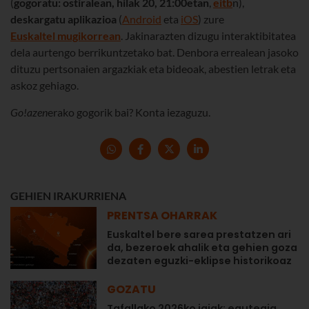
(
gogoratu: ostiralean, hilak 20, 21:00etan
,
eitb
n),
deskargatu aplikazioa
(
Android
eta
iOS
) zure
Euskaltel mugikorrean
. Jakinarazten dizugu interaktibitatea
dela aurtengo berrikuntzetako bat. Denbora errealean jasoko
dituzu pertsonaien argazkiak eta bideoak, abestien letrak eta
askoz gehiago.
Go!azen
erako gogorik bai? Konta iezaguzu.
GEHIEN IRAKURRIENA
PRENTSA OHARRAK
Euskaltel bere sarea prestatzen ari
da, bezeroek ahalik eta gehien goza
dezaten eguzki-eklipse historikoaz
GOZATU
Tafallako 2026ko jaiak: egutegia,