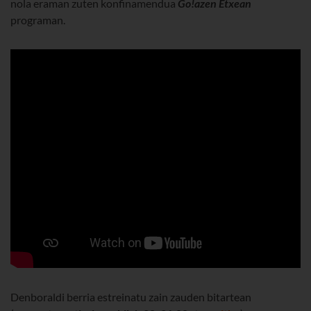
nola eraman zuten konfinamendua
Go!azen Etxean
programan.
Denboraldi berria estreinatu zain zauden bitartean