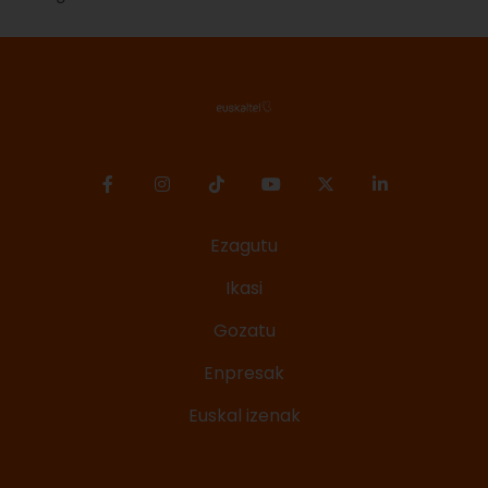
Ezagutu
Ikasi
Gozatu
Enpresak
Euskal izenak