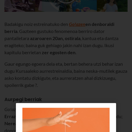
Badakigu noiz estreinatuko den
Go!azen
en denboraldi
berria
. Gazteen gustuko fenomenoa berriro dator
pantailetara
azaroaren 20an, ostirala
, kantua eta dantza
eragiteko; baina guk gehiago jakin nahi izan dugu. Ikusi
kapitulu berrietan
zer egosten den
.
Gaur egungo egoera dela eta, bertan behera utzi behar izan
dugu Kursaaleko aurrestreinaldia, baina neska-mutilek gauza
asko kontatu dizkigute, eta aurreratzen ahal dizkizuegu,
spoilerrik gabe ?.
Aurpegi berriak
Go!azen
eko familia hazi egin da, kide hauekin:
Aitziber
Errazkin
zarauztarrak Enara pertsonaia interpretatuko du;
Nerea Elizalde
bilbotarrak, Garazi; eta
Ander Lacalle
donostiarrak, Luken. Hain zuzen ere