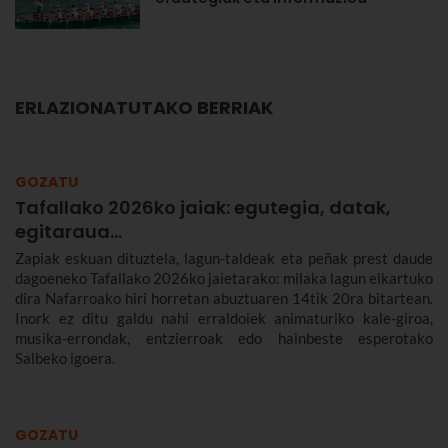
ERLAZIONATUTAKO BERRIAK
GOZATU
Tafallako 2026ko jaiak: egutegia, datak,
egitaraua...
Zapiak eskuan dituztela, lagun-taldeak eta peñak prest daude
dagoeneko Tafallako 2026ko jaietarako: milaka lagun elkartuko
dira Nafarroako hiri horretan abuztuaren 14tik 20ra bitartean.
Inork ez ditu galdu nahi erraldoiek animaturiko kale-giroa,
musika-errondak, entzierroak edo hainbeste esperotako
Salbeko igoera.
GOZATU