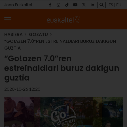
Joan Euskaltel
ES
EU
HASIERA
GOZATU
“GO!AZEN 7.0”REN ESTREINALDIARI BURUZ DAKIGUN
GUZTIA
“Go!azen 7.0”ren
estreinaldiari buruz dakigun
guztia
2020-10-26 12:20