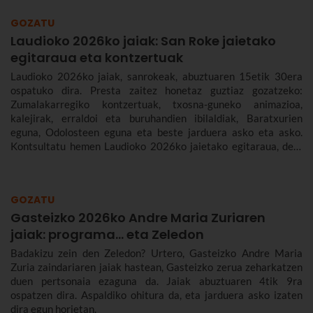
GOZATU
Laudioko 2026ko jaiak: San Roke jaietako
egitaraua eta kontzertuak
Laudioko 2026ko jaiak, sanrokeak, abuztuaren 15etik 30era
ospatuko dira. Presta zaitez honetaz guztiaz gozatzeko:
Zumalakarregiko kontzertuak, txosna-guneko animazioa,
kalejirak, erraldoi eta buruhandien ibilaldiak, Baratxurien
eguna, Odolosteen eguna eta beste jarduera asko eta asko.
Kontsultatu hemen Laudioko 2026ko jaietako egitaraua, den-
denaren berri izan dezazun.
GOZATU
Gasteizko 2026ko Andre Maria Zuriaren
jaiak: programa… eta Zeledon
Badakizu zein den Zeledon? Urtero, Gasteizko Andre Maria
Zuria zaindariaren jaiak hastean, Gasteizko zerua zeharkatzen
duen pertsonaia ezaguna da. Jaiak abuztuaren 4tik 9ra
ospatzen dira. Aspaldiko ohitura da, eta jarduera asko izaten
dira egun horietan.