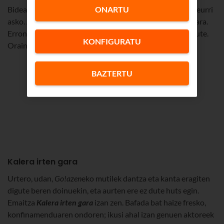
ONARTU
Bidean, berrogeialdiren bat edo beste eta
segurtasun
-neurri
asko. Aktoreek filmatzeko bakarrik kentzen zuten maskara.
Erronka garrantzitsua zen, eta nota onarekin gainditu dute.
KONFIGURATU
Orain, kapitulu berriak ikusi nahi ditugu.
BAZTERTU
Kalera irten gara
Urtero, udan,
Go!azen
eko mutilek dantza eta kanta eragiten
digute beren doinuekin, eta aurten ere ez dute huts egin.
Emaitza
Kalera irten gara
izan zen. Bafada bat haize fresko,
konfinamenduaren ondoren; ikusi ahal izan genuen aktoreek