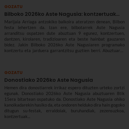
GOZATU
Bilboko 2026ko Aste Nagusia: kontzertuak...
Marijaia Arriaga antzokiko balkoira ateratzen denean, Bilbon
festa lehertzen da. Izan ere, bilbotarrek Aste Nagusia
arranditsu ospatzen dute abuztuan 9 egunez, kontzertuen,
dantzen, kirolaren, tradizioaren eta beste hainbat gauzaren
bidez. Jakin Bilboko 2026ko Aste Nagusiaren programako
kontzertu eta jarduera garrantzitsu guztien berri. Abuztuaren
22tik 30era izango da.
GOZATU
Donostiako 2026ko Aste Nagusia
Hemen dira donostiarrek irrikaz espero dituzten urteko zortzi
egunak. Donostiako 2026ko Aste Nagusia abuztuaren 8tik
15era bitartean ospatuko da. Donostiako Aste Nagusia ohiko
kanoikadarekin hasiko da, eta ondoren helduko dira hain gogoko
ditugun su-festak, erraldoiak, buruhandiak, zezensuzkoa,
kontzertuak...