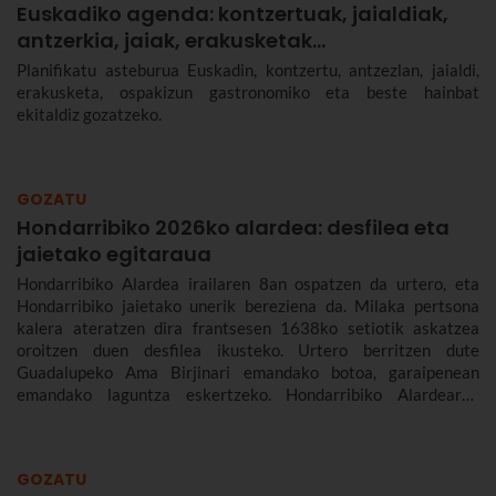
Euskadiko agenda: kontzertuak, jaialdiak,
antzerkia, jaiak, erakusketak…
Planifikatu asteburua Euskadin, kontzertu, antzezlan, jaialdi,
erakusketa, ospakizun gastronomiko eta beste hainbat
ekitaldiz gozatzeko.
GOZATU
Hondarribiko 2026ko alardea: desfilea eta
jaietako egitaraua
Hondarribiko Alardea irailaren 8an ospatzen da urtero, eta
Hondarribiko jaietako unerik bereziena da. Milaka pertsona
kalera ateratzen dira frantsesen 1638ko setiotik askatzea
oroitzen duen desfilea ikusteko. Urtero berritzen dute
Guadalupeko Ama Birjinari emandako botoa, garaipenean
emandako laguntza eskertzeko. Hondarribiko Alardearen
jatorriari eta desfileari buruz, eta Hondarribiko jaien 2026ko
egitarauari buruz gehiago kontatuko dizugu. Gogoan hartu,
jaiak irailaren 4tik 10era dira eta.
GOZATU