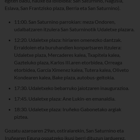
egiten badu, hauxe da ibilbidea: San Saturnino, Nagusia,
Eslava, San Frantzisko plaza, Berria eta San Saturnino).
11:00. San Saturnino parrokian: meza Ondoren,
udalbatzaren itzulera San Saturninotik Udaletxe plazara.
12:20. Udaletxe plaza: hiriaren omenezko dantzak.
Erraldoien eta buruhandien konpartsaren itzulera:
Udaletxe plaza, Mercaderes kalea, Txapitela kalea,
Gazteluko plaza, Karlos III.aren etorbidea, Orreaga
etorbidea, García Ximenez kalea, Tutera kalea, Oliveto
Kondearen kalea, Bake plaza, autobus-geltokia.
17:30. Udaletxeko bebarruko jaiotzaren inaugurazioa.
17:45. Udaletxe plaza: Ane Lukin-en emanaldia.
18:30. Udaletxe plaza: Iruñeko Gabonetako argiak
piztea.
Gozatu azaroaren 29an, ostiralarekin, San Saturnino eta
Iruñearen Eguna ospatzeko ikusi berri dituzun jarduerez.