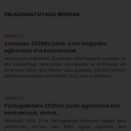
ERLAZIONATUTAKO BERRIAK
GOZATU
Zarauzko 2026ko jaiak: Aste Nagusiko
egitaraua eta kontzertuak
Abuztuaren erdialdean, Zarautzek Aste Nagusia ospatzen du,
eta kontzertuak, dantzaldiak, estropadak, su artifizialak eta
erromeria izaten dira. Hemen duzu Zarauzko 2026ko jaietako
egitarau osoa (abuztuaren 14tik 22ra), ezer ez galtzeko.
GOZATU
Portugaleteko 2026ko jaiak: egitaraua eta
kontzertuak, datak...
Abuztuak 14tik 17ra, Portugaleteko festetara joango gara.
Jarrilleroen herrian, San Roke eguna ospatzen dute