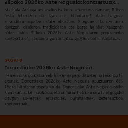
Bilboko 2026ko Aste Nagusia: kontzertuak...
Marijaia Arriaga antzokiko balkoira ateratzen denean, Bilbon
festa lehertzen da. Izan ere, bilbotarrek Aste Nagusia
arranditsu ospatzen dute abuztuan 9 egunez, kontzertuen,
dantzen, kirolaren, tradizioaren eta beste hainbat gauzaren
bidez. Jakin Bilboko 2026ko Aste Nagusiaren programako
kontzertu eta jarduera garrantzitsu guztien berri. Abuztuaren
22tik 30era izango da.
GOZATU
Donostiako 2026ko Aste Nagusia
Hemen dira donostiarrek irrikaz espero dituzten urteko zortzi
egunak. Donostiako 2026ko Aste Nagusia abuztuaren 8tik
15era bitartean ospatuko da. Donostiako Aste Nagusia ohiko
kanoikadarekin hasiko da, eta ondoren helduko dira hain gogoko
ditugun su-festak, erraldoiak, buruhandiak, zezensuzkoa,
kontzertuak...