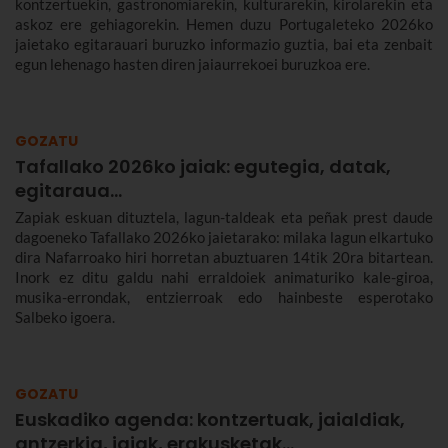
kontzertuekin, gastronomiarekin, kulturarekin, kirolarekin eta
askoz ere gehiagorekin. Hemen duzu Portugaleteko 2026ko
jaietako egitarauari buruzko informazio guztia, bai eta zenbait
egun lehenago hasten diren jaiaurrekoei buruzkoa ere.
GOZATU
Tafallako 2026ko jaiak: egutegia, datak,
egitaraua...
Zapiak eskuan dituztela, lagun-taldeak eta peñak prest daude
dagoeneko Tafallako 2026ko jaietarako: milaka lagun elkartuko
dira Nafarroako hiri horretan abuztuaren 14tik 20ra bitartean.
Inork ez ditu galdu nahi erraldoiek animaturiko kale-giroa,
musika-errondak, entzierroak edo hainbeste esperotako
Salbeko igoera.
GOZATU
Euskadiko agenda: kontzertuak, jaialdiak,
antzerkia, jaiak, erakusketak…