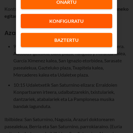
ONARTU
Kontsultatu hemen
2024ko Iruñeko San Saturnino eguneko
egitaraua
,
Iruñeko Udalak
argitaratua:
KONFIGURATU
Azaroak 29, ostirala
BAZTERTU
9:30. Erraldoien eta buruhandien konpartsaren irteera.
Autobus-geltokia. Bake plaza, Yanguas y Miranda kalea,
García Ximenez kalea, San Ignazio etorbidea, Sarasate
pasealekua, Gazteluko plaza, Txapitela kalea,
Mercaderes kalea eta Udaletxe plaza.
10:15 Udaletxetik San Saturnino elizara: Erraldoien
Konpartsaren irteera, udalbatzarekin, txistulariek,
dantzariek, atabalariek eta La Pamplonesa musika
bandak lagunduta.
Ibilbidea: San Saturnino, Nagusia, Arazuri doktorearen
pasealekua, Berria eta San Saturnino, parrokiaraino. (Euria