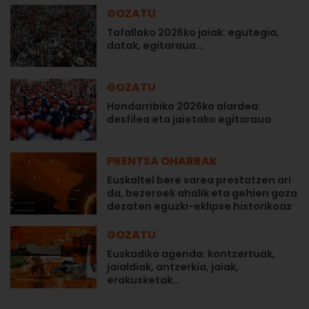
GOZATU
Tafallako 2026ko jaiak: egutegia,
datak, egitaraua...
GOZATU
Hondarribiko 2026ko alardea:
desfilea eta jaietako egitaraua
PRENTSA OHARRAK
Euskaltel bere sarea prestatzen ari
da, bezeroek ahalik eta gehien goza
dezaten eguzki-eklipse historikoaz
GOZATU
Euskadiko agenda: kontzertuak,
jaialdiak, antzerkia, jaiak,
erakusketak…