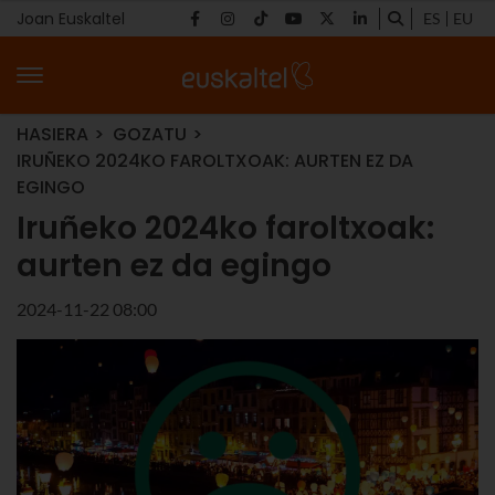
Joan Euskaltel
ES
EU
HASIERA
GOZATU
IRUÑEKO 2024KO FAROLTXOAK: AURTEN EZ DA
EGINGO
Iruñeko 2024ko faroltxoak:
aurten ez da egingo
2024-11-22 08:00