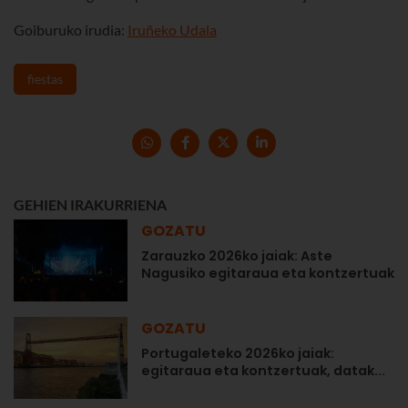
Goiburuko irudia:
Iruñeko Udala
fiestas
GEHIEN IRAKURRIENA
GOZATU
Zarauzko 2026ko jaiak: Aste
Nagusiko egitaraua eta kontzertuak
GOZATU
Portugaleteko 2026ko jaiak:
egitaraua eta kontzertuak, datak...