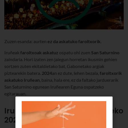
Zuzen esanda: aurten
ez da askatuko faroltxorik
.
Iruñeak
faroltxoak askatuz
ospatu ohi zuen
San Saturnino
zaindaria. Hori izaten zen jaiegun horretan ikusmin gehien
sortzen zuten ekitaldietako bat, Gabonetako argiak
piztearekin batera.
2024
an ez dute, lehen bezala,
faroltxorik
askatuko Iruñean
, baina, hala ere, ez da faltako jarduerarik
San Saturnino egunean Iruñearen Eguna ospatzeko
egitarauan.
Iruñeko San Saturnino eguneko
2024ko egitaraua