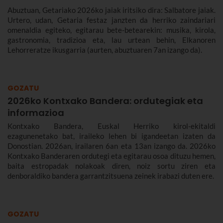
Abuztuan, Getariako 2026ko jaiak iritsiko dira: Salbatore jaiak.
Urtero, udan, Getaria festaz janzten da herriko zaindariari
omenaldia egiteko, egitarau bete-betearekin: musika, kirola,
gastronomia, tradizioa eta, lau urtean behin, Elkanoren
Lehorreratze ikusgarria (aurten, abuztuaren 7an izango da).
GOZATU
2026ko Kontxako Bandera: ordutegiak eta
informazioa
Kontxako Bandera, Euskal Herriko kirol-ekitaldi
ezagunenetako bat, iraileko lehen bi igandeetan izaten da
Donostian. 2026an, irailaren 6an eta 13an izango da. 2026ko
Kontxako Banderaren ordutegi eta egitarau osoa dituzu hemen,
baita estropadak nolakoak diren, noiz sortu ziren eta
denboraldiko bandera garrantzitsuena zeinek irabazi duten ere.
GOZATU