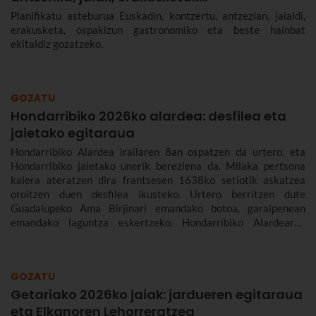
Planifikatu asteburua Euskadin, kontzertu, antzezlan, jaialdi,
erakusketa, ospakizun gastronomiko eta beste hainbat
ekitaldiz gozatzeko.
GOZATU
Hondarribiko 2026ko alardea: desfilea eta
jaietako egitaraua
Hondarribiko Alardea irailaren 8an ospatzen da urtero, eta
Hondarribiko jaietako unerik bereziena da. Milaka pertsona
kalera ateratzen dira frantsesen 1638ko setiotik askatzea
oroitzen duen desfilea ikusteko. Urtero berritzen dute
Guadalupeko Ama Birjinari emandako botoa, garaipenean
emandako laguntza eskertzeko. Hondarribiko Alardearen
jatorriari eta desfileari buruz, eta Hondarribiko jaien 2026ko
egitarauari buruz gehiago kontatuko dizugu. Gogoan hartu,
jaiak irailaren 4tik 10era dira eta.
GOZATU
Getariako 2026ko jaiak: jardueren egitaraua
eta Elkanoren Lehorreratzea