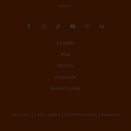
Ezagutu
Ikasi
Gozatu
Enpresak
Euskal izenak
Lege-oharra
Cookien politika
Pribatutasun politika
Kanal etikoa