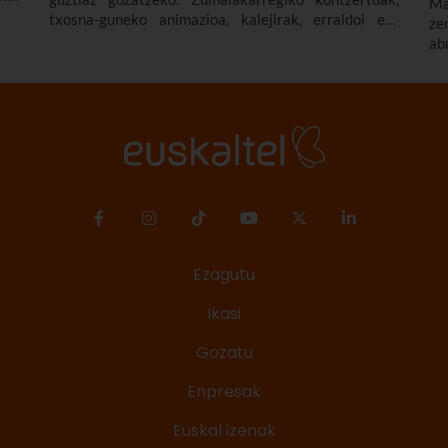
Ma
oko
txosna-guneko animazioa, kalejirak, erraldoi eta
ze
ak,
buruhandien ibilaldiak, Baratxurien eguna,
ab
Odolosteen eguna eta beste jarduera asko eta asko.
da
Kontsultatu hemen Laudioko 2026ko jaietako
egitaraua, den-denaren berri izan dezazun.
Ezagutu
Ikasi
Gozatu
Enpresak
Euskal izenak