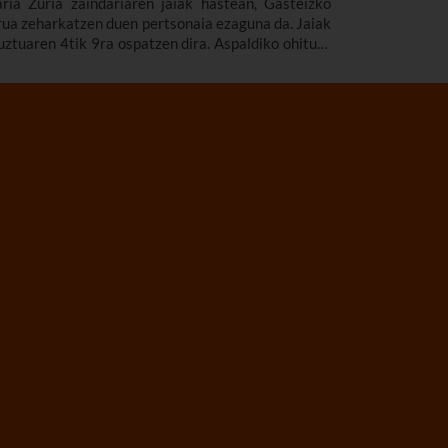
ria Zuria zaindariaren jaiak hastean, Gasteizko
rua zeharkatzen duen pertsonaia ezaguna da. Jaiak
uztuaren 4tik 9ra ospatzen dira. Aspaldiko ohitura
, eta jarduera asko izaten dira egun horietan.