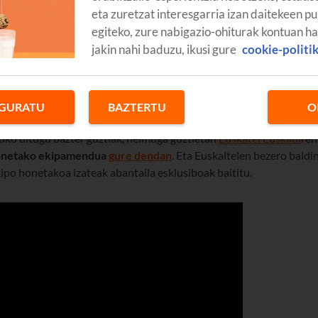
eta zuretzat interesgarria izan daitekeen pu
egiteko, zure nabigazio-ohiturak kontuan h
jakin nahi baduzu, ikusi gure
cookie-politi
GURATU
BAZTERTU
O
tuko ditugu bazter guztiak, helmuga guztietan
Euskatel Euskadi
ren
onetako ekipamendua
gure dendan
. Eta Euskaltelen bezero baldi
ipo honetakoa izateak abantaila esklusiboak baititu.