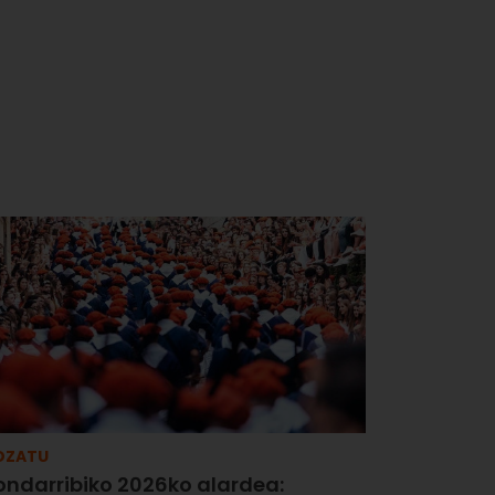
OZATU
ondarribiko 2026ko alardea: