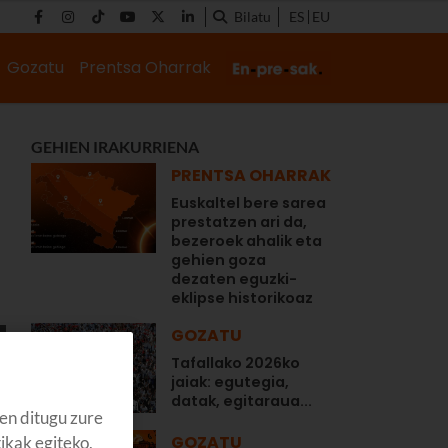
Bilatu
ES
EU
Gozatu
Prentsa Oharrak
GEHIEN IRAKURRIENA
PRENTSA OHARRAK
Euskaltel bere sarea
prestatzen ari da,
bezeroek ahalik eta
gehien goza
dezaten eguzki-
eklipse historikoaz
GOZATU
Tafallako 2026ko
jaiak: egutegia,
datak, egitaraua...
en ditugu zure
GOZATU
tikak egiteko,