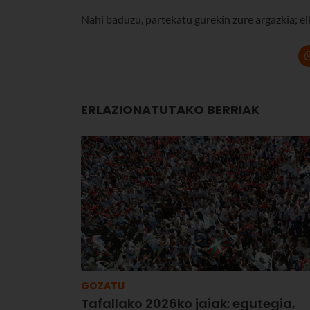
Nahi baduzu, partekatu gurekin zure argazkia; el
ERLAZIONATUTAKO BERRIAK
GOZATU
Tafallako 2026ko jaiak: egutegia,