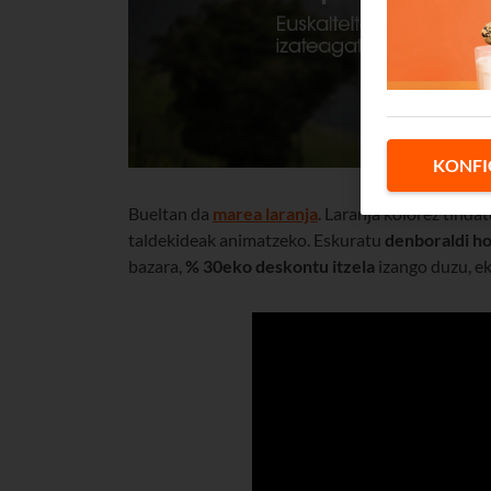
KONFI
Bueltan da
marea laranja
. Laranja kolorez tinda
taldekideak animatzeko. Eskuratu
denboraldi h
bazara,
% 30eko deskontu itzela
izango duzu, ek