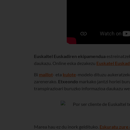
Euskaltel Euskadiren ekipamendua
estreinatzek
daukazu. Online eska dezakezu
Euskatel Euskad
Bi
maillot
- eta
kulote
-modelo dituzu aukeratzeko
zarenerako.
Etxeondo
markako jantzi horiei bur
transpirazioari buruzko informazioa daukazu we
Marea hau ez du inork geldituko.
Eskuratu zure