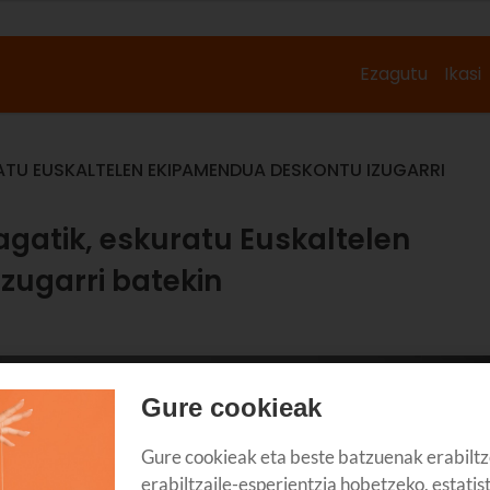
Ezagutu
Ikasi
RATU EUSKALTELEN EKIPAMENDUA DESKONTU IZUGARRI
agatik, eskuratu Euskaltelen
zugarri batekin
Gure cookieak
Gure cookieak eta beste batzuenak erabiltz
erabiltzaile-esperientzia hobetzeko, estatis