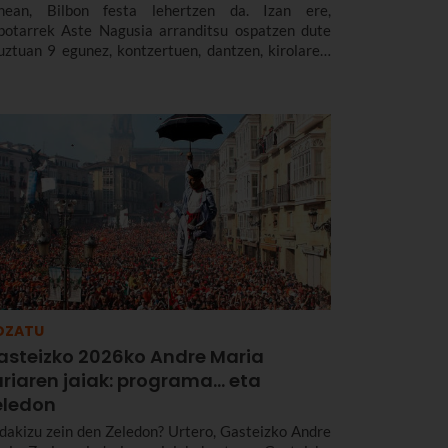
nean, Bilbon festa lehertzen da. Izan ere,
lbotarrek Aste Nagusia arranditsu ospatzen dute
uztuan 9 egunez, kontzertuen, dantzen, kirolaren,
adizioaren eta beste hainbat gauzaren bidez. Jakin
lboko 2026ko Aste Nagusiaren programako
ntzertu eta jarduera garrantzitsu guztien berri.
uztuaren 22tik 30era izango da.
OZATU
asteizko 2026ko Andre Maria
uriaren jaiak: programa… eta
eledon
dakizu zein den Zeledon? Urtero, Gasteizko Andre