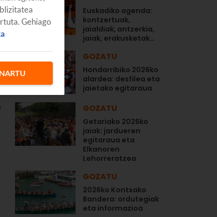
blizitatea
Euskadiko agenda:
kontzertuak,
artuta. Gehiago
jaialdiak, antzerkia,
ka
jaiak, erakusketak…
GOZATU
Hondarribiko 2026ko
NARTU
alardea: desfilea eta
jaietako egitaraua
n
GOZATU
Getariako 2026ko
jaiak: jardueren
egitaraua eta
Elkanoren
Lehorreratzea
GOZATU
2026ko Kontxako
Bandera: ordutegiak
eta informazioa