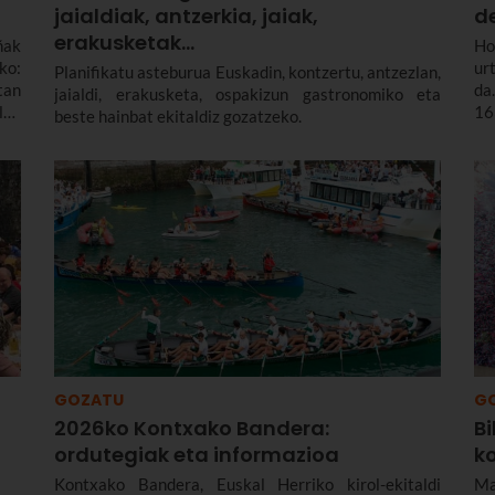
jaialdiak, antzerkia, jaiak,
de
erakusketak…
ñak
Ho
ko:
ur
Planifikatu asteburua Euskadin, kontzertu, antzezlan,
tan
da
jaialdi, erakusketa, ospakizun gastronomiko eta
ldu
16
beste hainbat ekitaldiz gozatzeko.
ka-
ik
ako
Bi
la
ja
20
Go
GOZATU
G
2026ko Kontxako Bandera:
B
ordutegiak eta informazioa
ko
Kontxako Bandera, Euskal Herriko kirol-ekitaldi
Ma