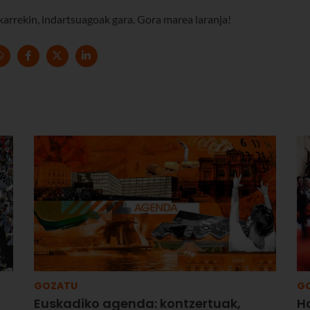
karrekin, indartsuagoak gara. Gora marea laranja!
GOZATU
G
Euskadiko agenda: kontzertuak,
H