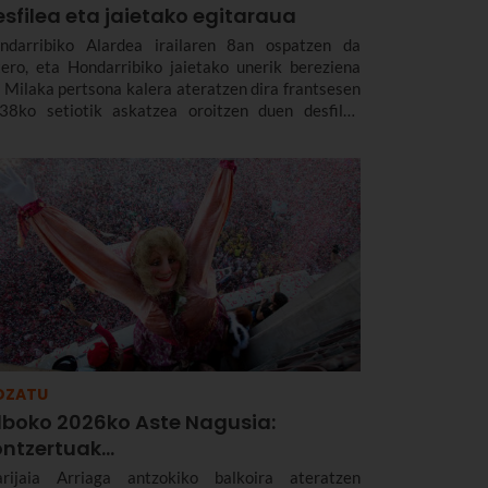
sfilea eta jaietako egitaraua
ndarribiko Alardea irailaren 8an ospatzen da
tero, eta Hondarribiko jaietako unerik bereziena
. Milaka pertsona kalera ateratzen dira frantsesen
38ko setiotik askatzea oroitzen duen desfilea
usteko. Urtero berritzen dute Guadalupeko Ama
rjinari emandako botoa, garaipenean emandako
guntza eskertzeko. Hondarribiko Alardearen
torriari eta desfileari buruz, eta Hondarribiko jaien
26ko egitarauari buruz gehiago kontatuko dizugu.
goan hartu, jaiak irailaren 4tik 10era dira eta.
OZATU
ilboko 2026ko Aste Nagusia:
ntzertuak...
rijaia Arriaga antzokiko balkoira ateratzen