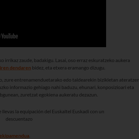
o irrikaz zaude, badakigu. Lasai, oso erraz eskuratzeko aukera
iren dendaren
bidez, eta etxera eramango dizugu.
, zure entrenamenduetarako edo taldearekin bizikletan ateratze
uzko informazio gehiago nahi baduzu, ehunari, konposizioari eta
bgunean, zuretzat egokiena aukeratu dezazun.
 ekipamendua
.