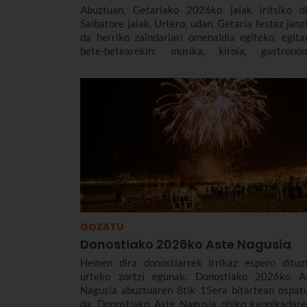
Abuztuan, Getariako 2026ko jaiak iritsiko di
Salbatore jaiak. Urtero, udan, Getaria festaz janz
da herriko zaindariari omenaldia egiteko, egita
bete-betearekin: musika, kirola, gastronom
tradizioa eta, lau urtean behin, Elkano
Lehorreratze ikusgarria (aurten, abuztuaren 
izango da).
GOZATU
Donostiako 2026ko Aste Nagusia
Hemen dira donostiarrek irrikaz espero dituz
urteko zortzi egunak. Donostiako 2026ko A
Nagusia abuztuaren 8tik 15era bitartean ospat
da. Donostiako Aste Nagusia ohiko kanoikadare