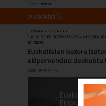
Joan Euskaltel
HASIERA
GOZATU
EUSKALTELEN BEZERO IZATEAGATIK, ESKU
BATEKIN
Euskaltelen bezero izate
ekipamendua deskontu i
2020-09-11 06:56