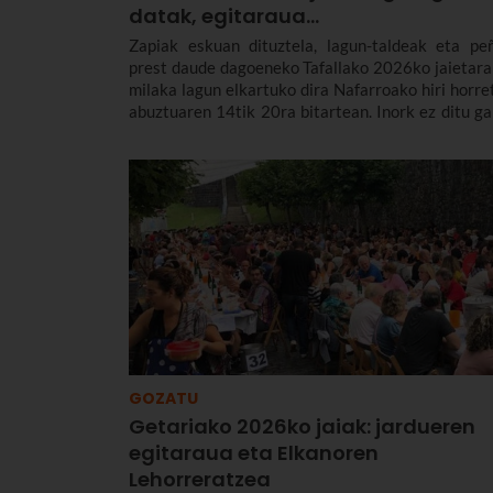
datak, egitaraua...
Zapiak eskuan dituztela, lagun-taldeak eta pe
prest daude dagoeneko Tafallako 2026ko jaietara
milaka lagun elkartuko dira Nafarroako hiri horre
abuztuaren 14tik 20ra bitartean. Inork ez ditu ga
nahi erraldoiek animaturiko kale-giroa, musi
errondak, entzierroak edo hainbeste esperot
Salbeko igoera.
GOZATU
Getariako 2026ko jaiak: jardueren
egitaraua eta Elkanoren
Lehorreratzea