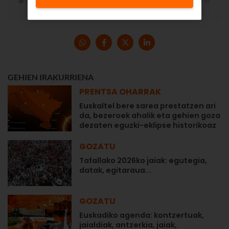
GEHIEN IRAKURRIENA
PRENTSA OHARRAK
Euskaltel bere sarea prestatzen ari
da, bezeroek ahalik eta gehien goza
dezaten eguzki-eklipse historikoaz
GOZATU
Tafallako 2026ko jaiak: egutegia,
datak, egitaraua...
GOZATU
Euskadiko agenda: kontzertuak,
jaialdiak, antzerkia, jaiak,