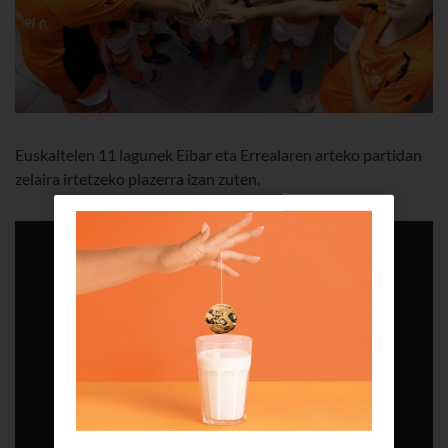
Euskaltelen 11 lagunek Eibar eta Errealaren arteko partidan
zelaira irtetzeko plazerra izan zuten.