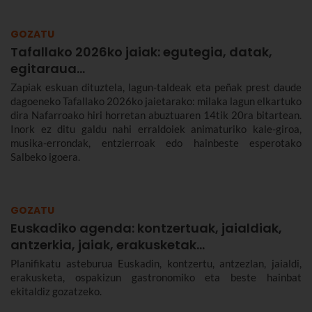
GOZATU
Tafallako 2026ko jaiak: egutegia, datak,
egitaraua...
Zapiak eskuan dituztela, lagun-taldeak eta peñak prest daude
dagoeneko Tafallako 2026ko jaietarako: milaka lagun elkartuko
dira Nafarroako hiri horretan abuztuaren 14tik 20ra bitartean.
Inork ez ditu galdu nahi erraldoiek animaturiko kale-giroa,
musika-errondak, entzierroak edo hainbeste esperotako
Salbeko igoera.
GOZATU
Euskadiko agenda: kontzertuak, jaialdiak,
antzerkia, jaiak, erakusketak…
Planifikatu asteburua Euskadin, kontzertu, antzezlan, jaialdi,
erakusketa, ospakizun gastronomiko eta beste hainbat
ekitaldiz gozatzeko.