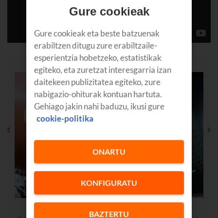
Gure cookieak
Gure cookieak eta beste batzuenak
erabiltzen ditugu zure erabiltzaile-
esperientzia hobetzeko, estatistikak
egiteko, eta zuretzat interesgarria izan
daitekeen publizitatea egiteko, zure
nabigazio-ohiturak kontuan hartuta.
Gehiago jakin nahi baduzu, ikusi gure
cookie-politika
ONARTU
KONFIGURATU
BAZTERTU