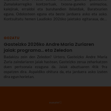
Zumalakarregiko kontzertuak, txosna-guneko animazioa,
kalejirak, erraldoi eta buruhandien ibilaldiak, Baratxurien
eguna, Odolosteen eguna eta beste jarduera asko eta asko.
Kontsultatu hemen Laudioko 2026ko jaietako egitaraua, den-
denaren berri izan dezazun.
GOZATU
Gasteizko 2026ko Andre Maria Zuriaren
jaiak: programa… eta Zeledon
Badakizu zein den Zeledon? Urtero, Gasteizko Andre Maria
Zuria zaindariaren jaiak hastean, Gasteizko zerua zeharkatzen
duen pertsonaia ezaguna da. Jaiak abuztuaren 4tik 9ra
ospatzen dira. Aspaldiko ohitura da, eta jarduera asko izaten
dira egun horietan.