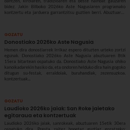
dantzen, kirolaren, tradizioaren eta beste hainbat gauzaren
bidez. Jakin Bilboko 2026ko Aste Nagusiaren programako
kontzertu eta jarduera garrantzitsu guztien berri. Abuztuaren
22tik 30era izango da.
GOZATU
Donostiako 2026ko Aste Nagusia
Hemen dira donostiarrek irrikaz espero dituzten urteko zortzi
egunak. Donostiako 2026ko Aste Nagusia abuztuaren 8tik
15era bitartean ospatuko da. Donostiako Aste Nagusia ohiko
kanoikadarekin hasiko da, eta ondoren helduko dira hain gogoko
ditugun su-festak, erraldoiak, buruhandiak, zezensuzkoa,
kontzertuak...
GOZATU
Laudioko 2026ko jaiak: San Roke jaietako
egitaraua eta kontzertuak
Laudioko 2026ko jaiak, sanrokeak, abuztuaren 15etik 30era
ospatuko dira. Presta zaitez honetaz guztiaz gozatzeko: