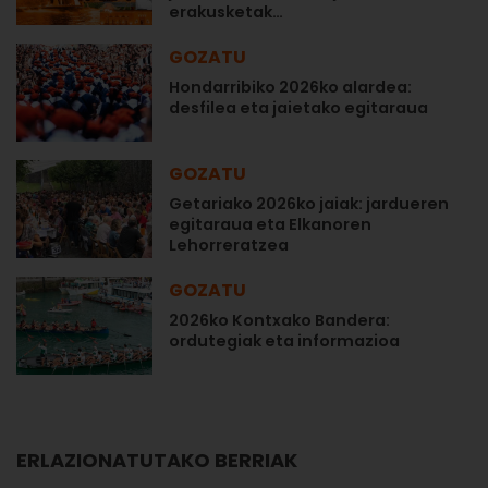
erakusketak…
GOZATU
Hondarribiko 2026ko alardea:
desfilea eta jaietako egitaraua
GOZATU
Getariako 2026ko jaiak: jardueren
egitaraua eta Elkanoren
Lehorreratzea
GOZATU
2026ko Kontxako Bandera:
ordutegiak eta informazioa
ERLAZIONATUTAKO BERRIAK