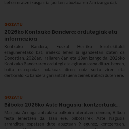
Lehorreratze ikusgarria (aurten, abuztuaren 7an izango da).
GOZATU
2026ko Kontxako Bandera: ordutegiak eta
informazioa
Kontxako Bandera, Euskal Herriko kirol-ekitaldi
ezagunenetako bat, iraileko lehen bi igandeetan izaten da
Donostian. 2026an, irailaren 6an eta 13an izango da. 2026ko
Kontxako Banderaren ordutegi eta egitarau osoa dituzu hemen,
baita estropadak nolakoak diren, noiz sortu ziren eta
denboraldiko bandera garrantzitsuena zeinek irabazi duten ere.
GOZATU
Bilboko 2026ko Aste Nagusia: kontzertuak...
Marijaia Arriaga antzokiko balkoira ateratzen denean, Bilbon
festa lehertzen da. Izan ere, bilbotarrek Aste Nagusia
arranditsu ospatzen dute abuztuan 9 egunez, kontzertuen,