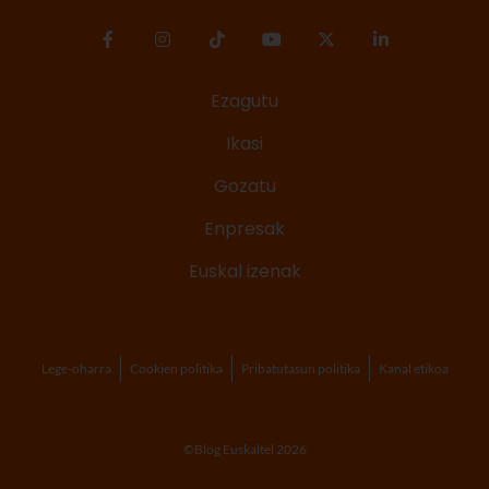
Ezagutu
Ikasi
Gozatu
Enpresak
Euskal izenak
Lege-oharra
Cookien politika
Pribatutasun politika
Kanal etikoa
©Blog Euskaltel 2026