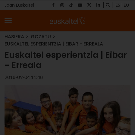
Joan Euskaltel
ES
EU
HASIERA
GOZATU
EUSKALTEL ESPERIENTZIA | EIBAR - ERREALA
Euskaltel esperientzia | Eibar
- Erreala
2018-09-04 11:48