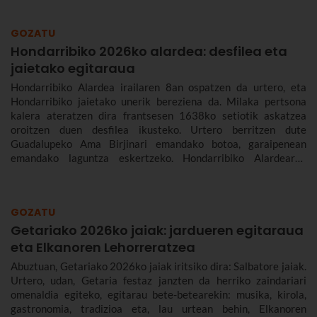
GOZATU
Hondarribiko 2026ko alardea: desfilea eta
jaietako egitaraua
Hondarribiko Alardea irailaren 8an ospatzen da urtero, eta
Hondarribiko jaietako unerik bereziena da. Milaka pertsona
kalera ateratzen dira frantsesen 1638ko setiotik askatzea
oroitzen duen desfilea ikusteko. Urtero berritzen dute
Guadalupeko Ama Birjinari emandako botoa, garaipenean
emandako laguntza eskertzeko. Hondarribiko Alardearen
jatorriari eta desfileari buruz, eta Hondarribiko jaien 2026ko
egitarauari buruz gehiago kontatuko dizugu. Gogoan hartu,
jaiak irailaren 4tik 10era dira eta.
GOZATU
Getariako 2026ko jaiak: jardueren egitaraua
eta Elkanoren Lehorreratzea
Abuztuan, Getariako 2026ko jaiak iritsiko dira: Salbatore jaiak.
Urtero, udan, Getaria festaz janzten da herriko zaindariari
omenaldia egiteko, egitarau bete-betearekin: musika, kirola,
gastronomia, tradizioa eta, lau urtean behin, Elkanoren