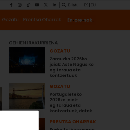
Bilatu
ES
EU
Gozatu
Prentsa Oharrak
GEHIEN IRAKURRIENA
GOZATU
Zarauzko 2026ko
jaiak: Aste Nagusiko
egitaraua eta
kontzertuak
GOZATU
Portugaleteko
2026ko jaiak:
egitaraua eta
kontzertuak, datak...
PRENTSA OHARRAK
Euskaltel bere sarea