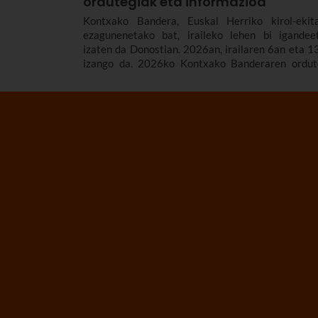
ordutegiak eta informazioa
Kontxako Bandera, Euskal Herriko kirol-ekita
ezagunenetako bat, iraileko lehen bi igandee
izaten da Donostian. 2026an, irailaren 6an eta 1
izango da. 2026ko Kontxako Banderaren ordut
eta egitarau osoa dituzu hemen, baita estropa
nolakoak diren, noiz sortu ziren eta denborald
bandera garrantzitsuena zeinek irabazi duten ere.