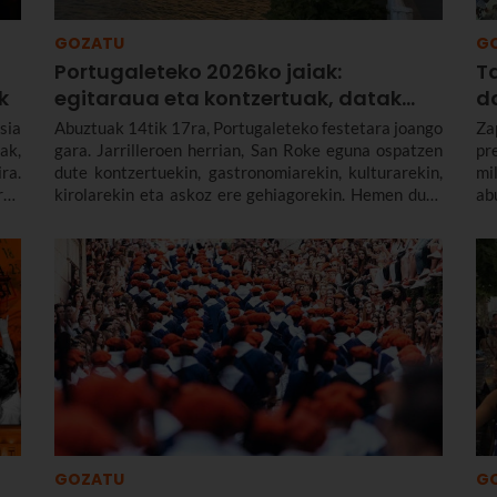
GOZATU
G
Portugaleteko 2026ko jaiak:
Ta
k
egitaraua eta kontzertuak, datak...
da
sia
Abuztuak 14tik 17ra, Portugaleteko festetara joango
Za
ak,
gara. Jarrilleroen herrian, San Roke eguna ospatzen
pr
ra.
dute kontzertuekin, gastronomiarekin, kulturarekin,
mi
rau
kirolarekin eta askoz ere gehiagorekin. Hemen duzu
ab
Portugaleteko 2026ko jaietako egitarauari buruzko
na
informazio guztia, bai eta zenbait egun lehenago
er
hasten diren jaiaurrekoei buruzkoa ere.
Sa
GOZATU
G