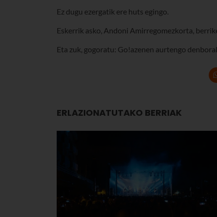
Ez dugu ezergatik ere huts egingo.
Eskerrik asko, Andoni Amirregomezkorta, berrik
Eta zuk, gogoratu: Go!azenen aurtengo denborald
ERLAZIONATUTAKO BERRIAK