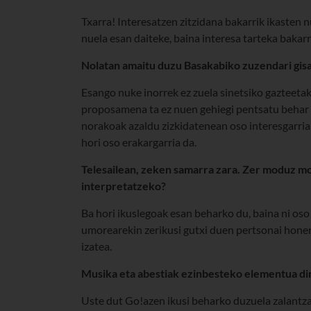
Txarra! Interesatzen zitzidana bakarrik ikasten 
nuela esan daiteke, baina interesa tarteka bakarr
Nolatan amaitu duzu Basakabiko zuzendari gis
Esango nuke inorrek ez zuela sinetsiko gazteetak
proposamena ta ez nuen gehiegi pentsatu behar i
norakoak azaldu zizkidatenean oso interesgarria i
hori oso erakargarria da.
Telesailean, zeken samarra zara. Zer moduz mo
interpretatzeko?
Ba hori ikuslegoak esan beharko du, baina ni oso 
umorearekin zerikusi gutxi duen pertsonai hone
izatea.
Musika eta abestiak ezinbesteko elementua di
Uste dut Go!azen ikusi beharko duzuela zalantza