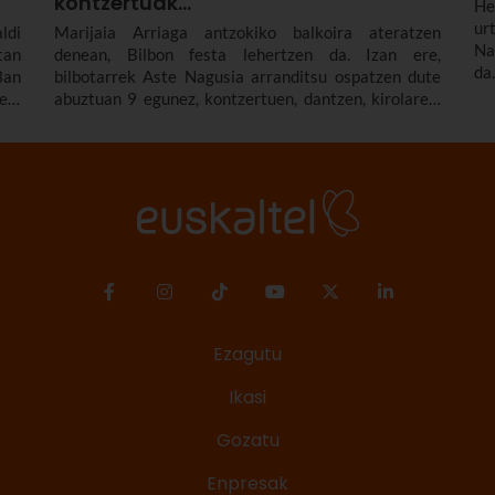
kontzertuak...
He
ur
ldi
Marijaia Arriaga antzokiko balkoira ateratzen
Na
tan
denean, Bilbon festa lehertzen da. Izan ere,
da
3an
bilbotarrek Aste Nagusia arranditsu ospatzen dute
ha
egi
abuztuan 9 egunez, kontzertuen, dantzen, kirolaren,
di
dak
tradizioaren eta beste hainbat gauzaren bidez. Jakin
ze
iko
Bilboko 2026ko Aste Nagusiaren programako
kontzertu eta jarduera garrantzitsu guztien berri.
Abuztuaren 22tik 30era izango da.
Ezagutu
Ikasi
Gozatu
Enpresak