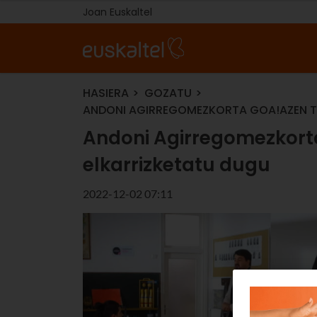
Joan Euskaltel
HASIERA
GOZATU
ANDONI AGIRREGOMEZKORTA GOA!AZEN TE
Andoni Agirregomezkorta
elkarrizketatu dugu
2022-12-02 07:11