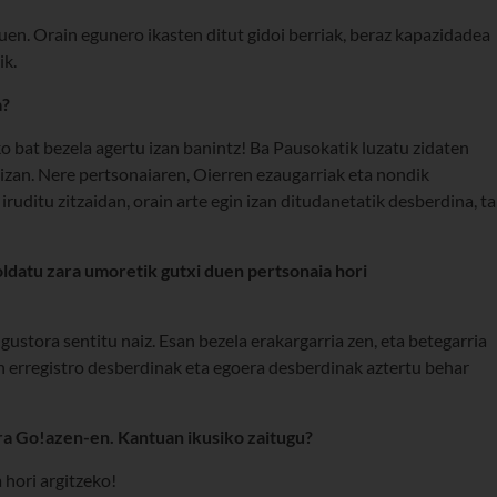
nuen. Orain egunero ikasten ditut gidoi berriak, beraz kapazidadea
ik.
a?
o bat bezela agertu izan banintz! Ba Pausokatik luzatu zidaten
zan. Nere pertsonaiaren, Oierren ezaugarriak eta nondik
ruditu zitzaidan, orain arte egin izan ditudanetatik desberdina, ta
ldatu zara umoretik gutxi duen pertsonaia hori
gustora sentitu naiz. Esan bezela erakargarria zen, eta betegarria
n erregistro desberdinak eta egoera desberdinak aztertu behar
ra Go!azen-en. Kantuan ikusiko zaitugu?
 hori argitzeko!