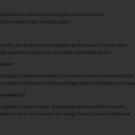
ndiarekin ta zerbait haundia egiten ari nintzanaren
ntzitsuagoa izango zela jakin gabe!
polita zen, erlazio oso ona zegoen gure artean ta horrek dena
iago pasatzen bait genuen elkarrekin senideekin baino!
ilekin?
ak izugarri profesionalak dira, oso serio hartzen dute lana eta beti
Go!azeneko familiaren kide bat gehiago bezela sentitzeko prozesua
en zaituzte?
do gaztetu nauten esaten. Bat gehiago bezela sentiarazi naute.
aina horrek ez nau beraien aita izango banintz bezela sentitzera