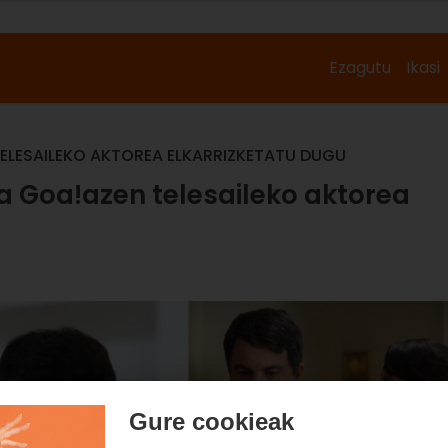
Ezagutu
Ikasi
LESAILEKO AKTOREA ELKARRIZKETATU DUGU
 Goa!azen telesaileko aktorea
Gure cookieak