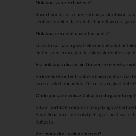
Nolakoa izan zen hasiera?
Ilusio haundiz bizi nuen zerbait, urduritasun hau
sentsazioarekin. Ta oraindik haundiago eta garra
Nolakoak ziren filmazio-lan haiek?
Luzeak oso, baina gozatzeko modukoak. Lantalde 
egiten zuen errazagoa. Ta eskerrak, denbora geh
Eta nolakoak dira orain Go!zen-eko neska-mut
Ba luzeak eta intentsoak ere baina politak. Gazte
jarrera ezin hobearekin. Oso erraza egin didate 
Ondo portatzen dira? Zahartu edo gaztetu egit
Bikain portatzen dira. Ez nuke jakingo zahartu e
Beraiek baino esperientzi gehiago izan dezaket b
bultzatu!
Zer moduzko ikaslea zinen zu?