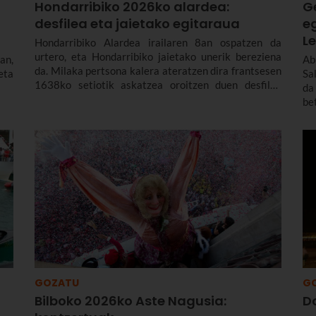
Hondarribiko 2026ko alardea:
G
desfilea eta jaietako egitaraua
e
L
Hondarribiko Alardea irailaren 8an ospatzen da
urtero, eta Hondarribiko jaietako unerik bereziena
an,
Ab
da. Milaka pertsona kalera ateratzen dira frantsesen
eta
Sa
1638ko setiotik askatzea oroitzen duen desfilea
da
ikusteko. Urtero berritzen dute Guadalupeko Ama
be
Birjinari emandako botoa, garaipenean emandako
tr
laguntza eskertzeko. Hondarribiko Alardearen
Le
jatorriari eta desfileari buruz, eta Hondarribiko jaien
iz
2026ko egitarauari buruz gehiago kontatuko dizugu.
Gogoan hartu, jaiak irailaren 4tik 10era dira eta.
GOZATU
G
Bilboko 2026ko Aste Nagusia:
D