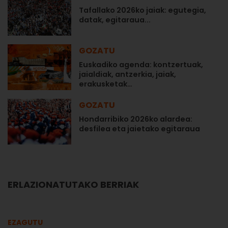
Tafallako 2026ko jaiak: egutegia,
datak, egitaraua...
GOZATU
Euskadiko agenda: kontzertuak,
jaialdiak, antzerkia, jaiak,
erakusketak…
GOZATU
Hondarribiko 2026ko alardea:
desfilea eta jaietako egitaraua
ERLAZIONATUTAKO BERRIAK
EZAGUTU