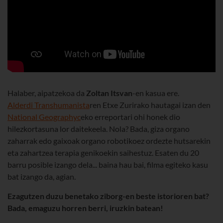
Halaber, aipatzekoa da
Zoltan Itsvan
-en kasua ere.
Alderdi Transhumanista
ren Etxe Zurirako hautagai izan den
National Geographyc
eko erreportari ohi honek dio
hilezkortasuna lor daitekeela. Nola? Bada, giza organo
zaharrak edo gaixoak organo robotikoez ordezte hutsarekin
eta zahartzea terapia genikoekin saihestuz. Esaten du 20
barru posible izango dela... baina hau bai, filma egiteko kasu
bat izango da, agian.
Ezagutzen duzu benetako ziborg-en beste istorioren bat?
Bada, emaguzu horren berri, iruzkin batean!