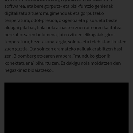
softwarea, eta bere gorputz- eta bizi-funtzio gehienak
digitalizatu zituen: mugimenduak eta gorputzeko
tenperatura, odol-presioa, oxigenoa eta pisua, eta beste
aldagai pila bat, hala nola arnasten zuen airearen kalitatea,
bere ahotsaren bolumena, jaten zituen elikagaiak, giro-
tenperatura, hezetasuna, argia, soinua eta telebistan ikusten
zuen guztia. Eta soinean eramateko gailuak erabiltzen hasi
zen. Bloomberg etxearen arabera, “munduko gizonik
konektatuena” bihurtu zen. Ez dakigu nola moldatzen den
hegazkinez bidaiatzeko...