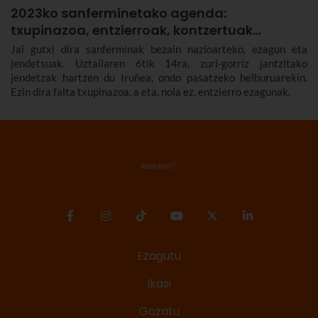
2023ko sanferminetako agenda:
txupinazoa, entzierroak, kontzertuak…
Jai gutxi dira sanferminak bezain nazioarteko, ezagun eta
jendetsuak. Uztailaren 6tik 14ra, zuri-gorriz jantzitako
jendetzak hartzen du Iruñea, ondo pasatzeko helburuarekin.
Ezin dira falta txupinazoa, a eta, nola ez, entzierro ezagunak.
Ezagutu
Ikasi
Gozatu