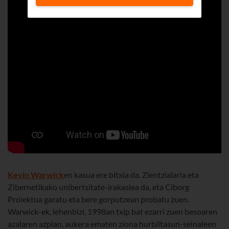
Kevin Warwick
en kasua ere bitxia da. Zientzialaria eta
Zibernetikako unibertsitate-irakaslea da, eta Ciborg
Proiektua garatu eta bere gorputzean probatu zuen.
Warwick-ek, lehenbizi, 1998an txip bat ezarri zuen besoaren
azalaren azpian, aukera ematen ziona hurbiltasun-seinaleen