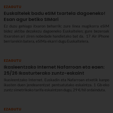
EZAGUTU
Euskaltelek badu eSIM txartela dagoeneko!
Esan agur betiko SIMari
Ez duzu gehiago itxaron beharrik: zure linea mugikorra eSIM
bidez aktiba dezakezu dagoeneko Euskaltelen; gure bezeroak
itxaroten ari ziren nobedade handietako bat da. 17 Air iPhone
berriarekin batera, eSIMa ekarri dugu Euskaltelera.
EZAGUTU
Ikasleentzako Internet Nafarroan eta eaen:
25/26 Ikasturterako zuntz-eskaint
Ikasleentzako Internet. Euskadin eta Nafarroan etxetik kanpo
ikasten duen jendearentzat pentsatutako eskaintza. 1 Gb-eko
zuntz simetrikoko tarifa eskaintzen dugu, 29 €/hil ordainduta.
EZAGUTU