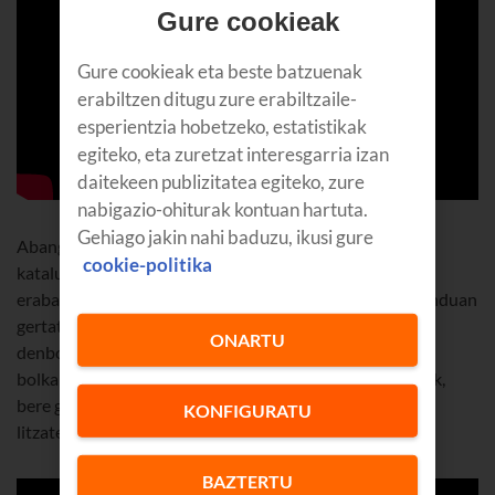
Gure cookieak
Gure cookieak eta beste batzuenak
erabiltzen ditugu zure erabiltzaile-
esperientzia hobetzeko, estatistikak
egiteko, eta zuretzat interesgarria izan
daitekeen publizitatea egiteko, zure
nabigazio-ohiturak kontuan hartuta.
Gehiago jakin nahi baduzu, ikusi gure
Abangoardiako beste artista bat ere,
Moon Ribas
cookie-politika
kataluniarra, ez da atzean geratzen: duela urte batzuk,
erabaki zuen sentsore sismiko bat ezartzea besoan, munduan
gertatzen ziren lurrikara guztiak bibrazio arinen bidez
ONARTU
denbora errealean hautemateko. Helburua ez zen
bolkanologo egitea, beste zentzumen bat garatzea baizik,
bere gorputzaren eta teknologiaren batura izango
KONFIGURATU
litzatekeena, bere sorkuntzetarako erabiltzen duena.
BAZTERTU