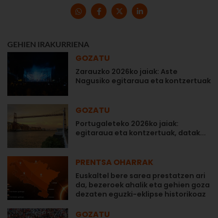
GEHIEN IRAKURRIENA
GOZATU
Zarauzko 2026ko jaiak: Aste
Nagusiko egitaraua eta kontzertuak
GOZATU
Portugaleteko 2026ko jaiak:
egitaraua eta kontzertuak, datak...
PRENTSA OHARRAK
Euskaltel bere sarea prestatzen ari
da, bezeroek ahalik eta gehien goza
dezaten eguzki-eklipse historikoaz
GOZATU