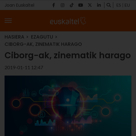
Joan Euskaltel
ES
EU
HASIERA
EZAGUTU
CIBORG-AK, ZINEMATIK HARAGO
Ciborg-ak, zinematik harago
2019-01-11 12:47