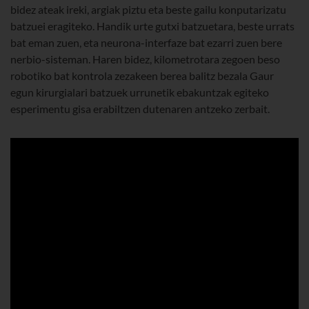
bidez ateak ireki, argiak piztu eta beste gailu konputarizatu
batzuei eragiteko. Handik urte gutxi batzuetara, beste urrats
bat eman zuen, eta neurona-interfaze bat ezarri zuen bere
nerbio-sisteman. Haren bidez, kilometrotara zegoen beso
robotiko bat kontrola zezakeen berea balitz bezala Gaur
egun kirurgialari batzuek urrunetik ebakuntzak egiteko
esperimentu gisa erabiltzen dutenaren antzeko zerbait.