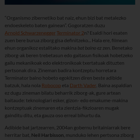
“Organismo zibernetiko bat naiz, ehun bizi bat metalezko
endoeskeleto baten gainean”. Gogoratzen duzu
Arnold Schwarzenegger
Terminator 2
n? Esaldi hori esaten
zuen bere burua ziborg gisa definitzeko... Hala ere, filmean
ehun organikoz estalitako makina
bat baino ez
zen. Benetako
ziborg-ak beren trebetasun edo gaitasun fisikoak hobetzeko
gailu mekanikoak edo elektronikoak txertatuak dituzten
pertsonak dira. Zineman badira kontzeptu horretara
Terminator baino hobeto egokitzen diren beste adibide
batzuk, hala nola
Robocop
eta
Darth Vader
. Baina aspaldian
ez dugu zineman bilatu beharrik ziborg-ak, gure artean
baitaude: teknologiari esker, gizon- edo emakume-makina
kontzeptuak zinemaren eta zientzia-fikzioaren mugak
gainditu ditu, eta gauza oso erreal bihurtu da.
Adibide bat jartzearren, 2004an gobernu britainiarrak bere
herritar bat,
Neil Harbisson
, munduko lehen pertsona ziborg