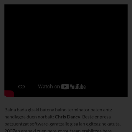
Baina bada gizaki batena baino terminator baten antz
handiagoa duen norbait:
Chris Dancy
. Beste enpresa
batzuentzat software-garatzaile gisa lan egiteaz nekatuta,
2007an erabaki zuen bere gorputzean erabiltzea bere