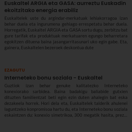
Euskaltel ARGIA eta GASA: aurreztu Euskadin
ekoitzitako energia erabiliz
Euskaltelek uste du argindar-merkatuak lehiakorragoa izan
behar duela eta ingurumena gehiago errespetatu behar duela.
Horregatik, Euskaltel ARGIA eta GASA sortu dugu, zerbitzu bat
gure tarifak eta produktuak merkatuaren egungo beharretara
egokitzen dituena baina jasangarritasunari uko egin gabe. Eta,
gainera, Euskaltelen bezeroek deskontua dute
EZAGUTU
Interneteko bonu soziala - Euskaltel
Guztiok izan behar genuke kalitatezko Interneteko
konexiorako sarbidea. Baina badakigu baliabide gutxien
dituzten familientzat beti egin ezin duten ahalegin bat eska
dezakeela horrek. Hori dela eta, Euskaltelek talderik ahulenei
laguntzeko konpromisoa hartu du, eta Interneteko bonu soziala
eskaintzen du: konexio simetrikoa, 300 megatik hasita, prezio
murriztuan eta denbora-eperik gabe.