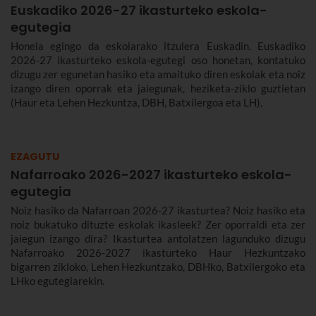
Euskadiko 2026-27 ikasturteko eskola-
egutegia
Honela egingo da eskolarako itzulera Euskadin. Euskadiko
2026-27 ikasturteko eskola-egutegi oso honetan, kontatuko
dizugu zer egunetan hasiko eta amaituko diren eskolak eta noiz
izango diren oporrak eta jaiegunak, heziketa-ziklo guztietan
(Haur eta Lehen Hezkuntza, DBH, Batxilergoa eta LH).
EZAGUTU
Nafarroako 2026-2027 ikasturteko eskola-
egutegia
Noiz hasiko da Nafarroan 2026-27 ikasturtea? Noiz hasiko eta
noiz bukatuko dituzte eskolak ikasleek? Zer oporraldi eta zer
jaiegun izango dira? Ikasturtea antolatzen lagunduko dizugu
Nafarroako 2026-2027 ikasturteko Haur Hezkuntzako
bigarren zikloko, Lehen Hezkuntzako, DBHko, Batxilergoko eta
LHko egutegiarekin.