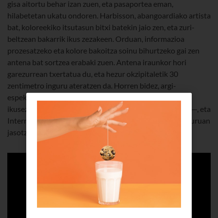
gisa aitortu behar izan zuen, eta pasaportea eman,
hilabetetan ukatu ondoren. Harbisson, abangoardiako artista
bat, koloreekiko itsutasun bitxi batekin jaio zen, eta zuri-
beltzean bakarrik ikus zezakeen. Orduan, informazioa
prozesatzeko eta kolore bakoitza soinu bihurtzeko gai zen
antena bat sortzea erabaki zuen. Antena iraunkor hori
garezurrean txertatua du, eta hezur okzipitaletik 30
zentimetro inguru ateratzen da. Horren bidez, argi-
espektroaren maiztasunak entzun ditzake, baita kolore
ikusezinak ere —infragorriak eta ultra bioletak, adibidez—, eta
Internetera konekta daiteke telefono-deiak zuzenean buruan
jasotzeko. Harrigarria, ezta?