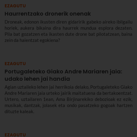
EZAGUTU
Haurrentzako dronerik onenak
Droneak, edonon ikusten diren gidaririk gabeko aireko ibilgailu
horiek, aukera bikaina dira haurrek mundua esplora dezaten.
Pila bat gozatzen eta ikasten dute drone bat pilotatzean, baina
zein da haientzat egokiena?
EZAGUTU
Portugaleteko Giako Andre Mariaren jaia:
udako lehen jai handia
Agian uztaileko lehen jai herrikoia delako, Portugaleteko Giako
Andre Mariaren jaia urteko jairik maitatuena da bertakoentzat.
Urtero, uztailaren 1ean, Ama Birjinarekiko debozioak ez ezik,
musikak, dantzak, jolasek eta ondo pasatzeko gogoak hartzen
dituzte kaleak.
EZAGUTU