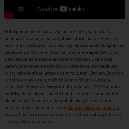
Rob Spence
hezur-haragizko beste ziborg bat da, baina
honena ezintasunari aurre egiteko istorio bat da. Bederatzi
urte zituela, eskopeta baten kaxa jo eta eskuineko begitik itsu
geratu zen, baina bere minusbaliotasunera egokitzea lortu
zuen, eta zinema-zuzendari izatera iritsi zen. Baina begi
kaltetuak arazoak ematen zizkion etengabe, eta medikuek
kristalezko begi bat jartzera behartu zuten. Orduan, Spencek
ez estea erabaki zuen, eta begi-kamerei buruz ikertzea
erabaki zuen bere
eyeborg
a aurkitu zuen arte: 25,75 mm-ko
haririk gabeko bideo-kamera bat (bi euroko txanpon baten
diametroa), 30 minuturaino grabatzeko gai zena. Haren
dokumental ezagunenetako bat
Deus Ex: Human Evolution
da, eta, han, bera bezain errealak diren beste ziborg batzuen
istorioak kontatzen ditu.