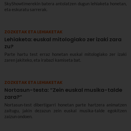
SkyShowtimerekin batera antolatzen dugun lehiaketa honetan,
eta eskuratu sarrerak.
ZOZKETAK ETA LEHIAKETAK
Lehiaketa: euskal mitologiako zer izaki zara
zu?
Parte hartu test erraz honetan euskal mitologiako zer izaki
zaren jakiteko, eta irabazi kamiseta bat.
ZOZKETAK ETA LEHIAKETAK
Nortasun-testa: “Zein euskal musika-talde
zara?”
Nortasun-test dibertigarri honetan parte hartzera animatzen
zaitugu, jakin dezazun zein euskal musika-talde egokitzen
zaizun ondoen.