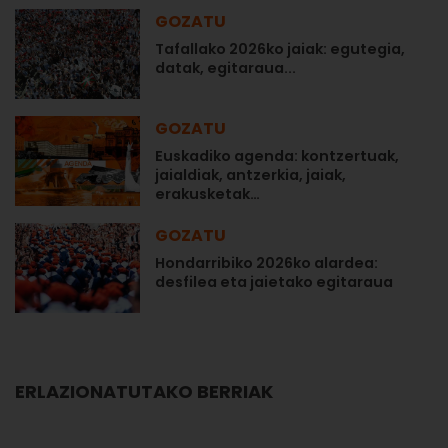
GOZATU
Tafallako 2026ko jaiak: egutegia,
datak, egitaraua...
GOZATU
Euskadiko agenda: kontzertuak,
jaialdiak, antzerkia, jaiak,
erakusketak…
GOZATU
Hondarribiko 2026ko alardea:
desfilea eta jaietako egitaraua
ERLAZIONATUTAKO BERRIAK