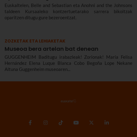
Euskaltelen, Belle and Sebastian eta Anohni and the Johnsons
taldeen Kursaaleko kontzertuetarako sarrera bikoitzak
oparitzen ditugu gure bezeroentzat.
ZOZKETAK ETA LEHIAKETAK
Museoa bera artelan bat denean
GUGGENHEIM Baditugu irabazleak! Zorionak! María Felisa
Hernández Elena Luque Blanca Cobo Begoña Lope Nekane
Altuna Guggenheim museoaren...