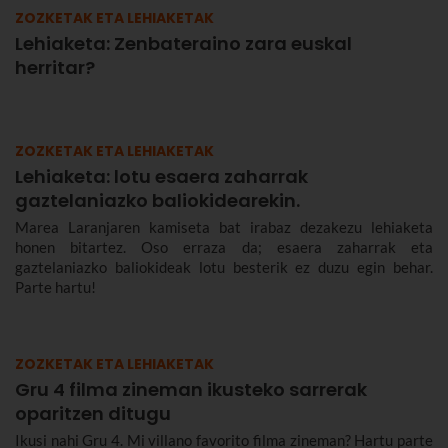
ZOZKETAK ETA LEHIAKETAK
Lehiaketa: Zenbateraino zara euskal
herritar?
ZOZKETAK ETA LEHIAKETAK
Lehiaketa: lotu esaera zaharrak
gaztelaniazko baliokidearekin.
Marea Laranjaren kamiseta bat irabaz dezakezu lehiaketa
honen bitartez. Oso erraza da; esaera zaharrak eta
gaztelaniazko baliokideak lotu besterik ez duzu egin behar.
Parte hartu!
ZOZKETAK ETA LEHIAKETAK
Gru 4 filma zineman ikusteko sarrerak
oparitzen ditugu
Ikusi nahi Gru 4. Mi villano favorito filma zineman? Hartu parte