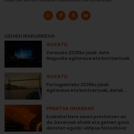
GEHIEN IRAKURRIENA
GOZATU
Zarauzko 2026ko jaiak: Aste
Nagusiko egitaraua eta kontzertuak
GOZATU
Portugaleteko 2026ko jaiak:
egitaraua eta kontzertuak, datak...
PRENTSA OHARRAK
Euskaltel bere sarea prestatzen ari
da, bezeroek ahalik eta gehien goza
dezaten eguzki-eklipse historikoaz