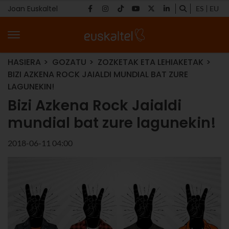
Joan Euskaltel
ES
EU
HASIERA
GOZATU
ZOZKETAK ETA LEHIAKETAK
BIZI AZKENA ROCK JAIALDI MUNDIAL BAT ZURE
LAGUNEKIN!
Bizi Azkena Rock Jaialdi
mundial bat zure lagunekin!
2018-06-11 04:00