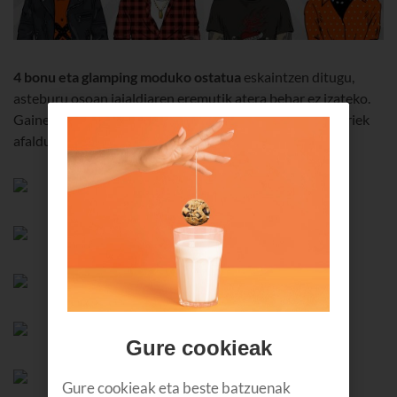
4 bonu eta glamping moduko ostatua
eskaintzen ditugu,
asteburu osoan jaialdiaren eremutik atera behar ez izateko.
Gainera, backstagea ere erakutsiko dizuegu, eta musikariek
afalduko duten leku berean afalduko du guk ere.
Gure cookieak
Gure cookieak eta beste batzuenak