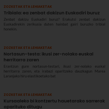
ZOZKETAK ETA LEHIAKETAK
Tribiala: ea zenbat dakizun Euskadiri buruz
Zenbat dakizu Euskadiri buruz? Erakutsi zenbat dakizun
Euskadirekin zerikusia duten hainbat gairi buruzko tribial
honekin.
ZOZKETAK ETA LEHIAKETAK
Nortasun-testa: ikusi zer-nolako euskal
herritarra zaren
Erantzun gure nortasun-testari, ikusi zer-nolako euskal
herritarra zaren, eta irabazi oparitzeko dauzkagun Marea
Laranjako hiru elastikoetako bat
ZOZKETAK ETA LEHIAKETAK
Kursaaleko bi kontzertu hauetarako sarrerak
oparituko ditugu