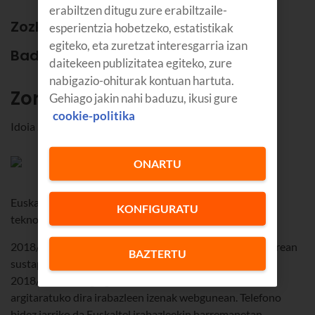
erabiltzen ditugu zure erabiltzaile-
Zozketa hau bukatu da.
esperientzia hobetzeko, estatistikak
egiteko, eta zuretzat interesgarria izan
Badugu irabazlea!
daitekeen publizitatea egiteko, zure
nabigazio-ohiturak kontuan hartuta.
Zorionak!
Gehiago jakin nahi baduzu, ikusi gure
cookie-politika
Idoia Zuriarrain Arnal
ONARTU
Euskaltel, zuzeneko musikarik onenaren babesle
KONFIGURATU
teknologikoa.
2018/06/11tik 2018/06/17ra bitartean izango da indarrean
BAZTERTU
sustapen hau. Euskaltelen bezeroentzat bakarrik da.
2018/06/18an egingo da zozketa, eta 2018/06/21ean
argitaratuko dira irabazleen izenak webgunean. Telefono
bidez jarriko da Euskaltel irabazleekin harremanetan.