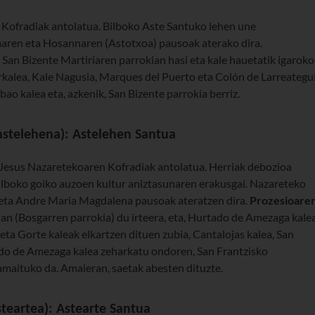
 Kofradiak antolatua. Bilboko Aste Santuko lehen une
aren eta Hosannaren (Astotxoa) pausoak aterako dira.
 San Bizente Martiriaren parrokian hasi eta kale hauetatik igaroko
rkalea, Kale Nagusia, Marques del Puerto eta Colón de Larreategu
ao kalea eta, azkenik, San Bizente parrokia berriz.
stelehena): Astelehen Santua
 Jesus Nazaretekoaren Kofradiak antolatua. Herriak debozioa
ilboko goiko auzoen kultur aniztasunaren erakusgai. Nazareteko
eta Andre Maria Magdalena pausoak ateratzen dira.
Prozesioare
an (Bosgarren parrokia) du irteera, eta, Hurtado de Amezaga kalea
eta Gorte kaleak elkartzen dituen zubia, Cantalojas kalea, San
ado de Amezaga kalea zeharkatu ondoren, San Frantzisko
amaituko da. Amaieran, saetak abesten dituzte.
teartea): Astearte Santua