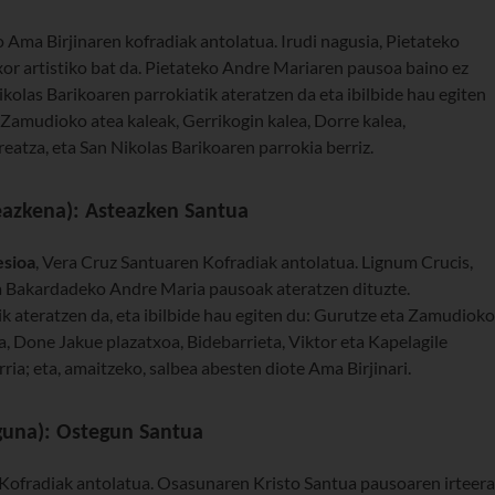
 Ama Birjinaren kofradiak antolatua. Irudi nagusia, Pietateko
or artistiko bat da. Pietateko Andre Mariaren pausoa baino ez
ikolas Barikoaren parrokiatik ateratzen da eta ibilbide hau egiten
-Zamudioko atea kaleak, Gerrikogin kalea, Dorre kalea,
reatza, eta San Nikolas Barikoaren parrokia berriz.
eazkena): Asteazken Santua
esioa
, Vera Cruz Santuaren Kofradiak antolatua. Lignum Crucis,
ta Bakardadeko Andre Maria pausoak ateratzen dituzte.
tik ateratzen da, eta ibilbide hau egiten du: Gurutze eta Zamudioko
a, Done Jakue plazatxoa, Bidebarrieta, Viktor eta Kapelagile
ria; eta, amaitzeko, salbea abesten diote Ama Birjinari.
eguna): Ostegun Santua
 Kofradiak antolatua. Osasunaren Kristo Santua pausoaren irteera