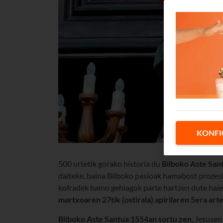
KONFI
500 urtetik gorako historia du
Bilboko Aste San
daiteke, baina Bilboko pasioak hamabost prozesi
kofradek baino gehiagok parte hartzen dute hai
martxoaren 27tik (ostirala) apirilaren 5era art
Bilboko Aste Santua
1554an sortu zen
, Jesusen