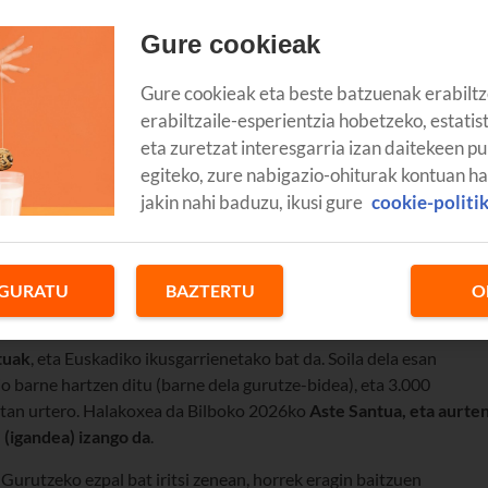
Gure cookieak
Gure cookieak eta beste batzuenak erabiltz
erabiltzaile-esperientzia hobetzeko, estatis
eta zuretzat interesgarria izan daitekeen pu
egiteko, zure nabigazio-ohiturak kontuan h
jakin nahi baduzu, ikusi gure
cookie-politi
GURATU
BAZTERTU
O
tuak
, eta Euskadiko ikusgarrienetako bat da. Soila dela esan
o barne hartzen ditu (barne dela gurutze-bidea), eta 3.000
etan urtero. Halakoxea da Bilboko 2026ko
Aste Santua, eta aurte
e (igandea) izango da
.
 Gurutzeko ezpal bat iritsi zenean, horrek eragin baitzuen