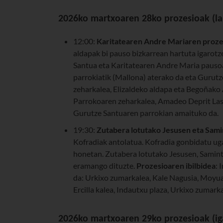
2026ko martxoaren 28ko prozesioak (la
12:00:
Karitatearen Andre Mariaren proze
aldapak bi pauso bizkarrean hartuta igarotz
Santua eta Karitatearen Andre Maria pauso
parrokiatik (Mallona) aterako da eta Gurut
zeharkalea, Elizaldeko aldapa eta Begoñako 
Parrokoaren zeharkalea, Amadeo Deprit Las
Gurutze Santuaren parrokian amaituko da.
19:30:
Zutabera lotutako Jesusen eta Sam
Kofradiak antolatua. Kofradia gonbidatu ug
honetan. Zutabera lotutako Jesusen, Samin
eramango dituzte.
Prozesioaren ibilbidea
: 
da: Urkixo zumarkalea, Kale Nagusia, Moyua pl
Ercilla kalea, Indautxu plaza, Urkixo zumarka
2026ko martxoaren 29ko prozesioak (i