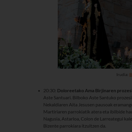
Irudia:
B
20:30:
Doloreetako Ama Birjinaren prozes
Aste Santuari. Bilboko Aste Santuko prozes
Nekaldiaren Aita Jesusen pausoak eramango
Martiriaren parrokiatik atera eta ibilbide h
Nagusia, Astarloa, Colon de Larreategui kal
Bizente parrokiara itzultzen da.