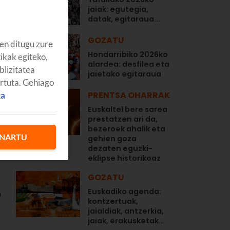
jaiak: egutegia,
datak, egitaraua...
GOZATU
en ditugu zure
Hondarribiko 2026ko
tikak egiteko,
alardea: desfilea eta
blizitatea
jaietako egitaraua
artuta. Gehiago
PRENTSA OHARRAK
ka
Euskaltel bere sarea
prestatzen ari da,
bezeroek ahalik eta
NARTU
gehien goza
dezaten eguzki-
eklipse historikoaz
GOZATU
Euskadiko agenda:
n
kontzertuak,
jaialdiak, antzerkia,
jaiak, erakusketak…