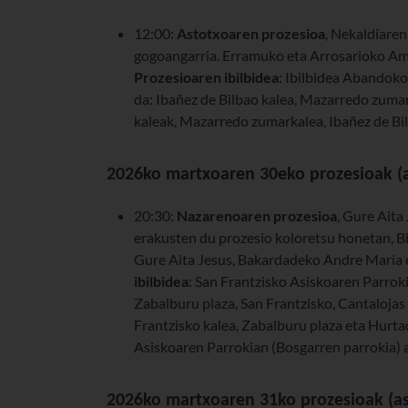
12:00:
Astotxoaren prozesioa
, Nekaldiaren
gogoangarria. Erramuko eta Arrosarioko Am
Prozesioaren ibilbidea
: Ibilbidea Abandoko
da: Ibañez de Bilbao kalea, Mazarredo zuma
kaleak, Mazarredo zumarkalea, Ibañez de Bilb
2026ko martxoaren 30eko prozesioak (a
20:30:
Nazarenoaren prozesioa
, Gure Aita
erakusten du prozesio koloretsu honetan, B
Gure Aita Jesus, Bakardadeko Andre Maria 
ibilbidea
: San Frantzisko Asiskoaren Parroki
Zabalburu plaza, San Frantzisko, Cantalojas 
Frantzisko kalea, Zabalburu plaza eta Hurt
Asiskoaren Parrokian (Bosgarren parrokia) 
2026ko martxoaren 31ko prozesioak (as