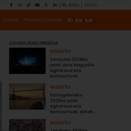
Bilatu
ES
EU
Gozatu
Prentsa Oharrak
GEHIEN IRAKURRIENA
GOZATU
Zarauzko 2026ko
jaiak: Aste Nagusiko
egitaraua eta
kontzertuak
GOZATU
Portugaleteko
2026ko jaiak:
egitaraua eta
kontzertuak, datak...
GOZATU
Tafallako 2026ko