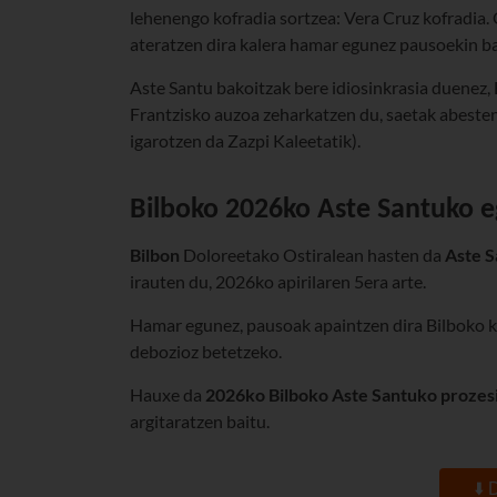
lehenengo kofradia sortzea: Vera Cruz kofradia.
ateratzen dira kalera hamar egunez pausoekin bat
Aste Santu bakoitzak bere idiosinkrasia duenez
Frantzisko auzoa zeharkatzen du, saetak abesten 
igarotzen da Zazpi Kaleetatik).
Bilbo
ko
2026ko
As
te
Santuko e
Bilbon
Doloreetako Ostiralean hasten da
Aste S
irauten du, 2026ko apirilaren 5era arte.
Hamar egunez, pausoak apaintzen dira Bilboko ka
debozioz betetzeko.
Hauxe da
2026ko Bilboko Aste Santuko prozes
argitaratzen baitu.
⬇️