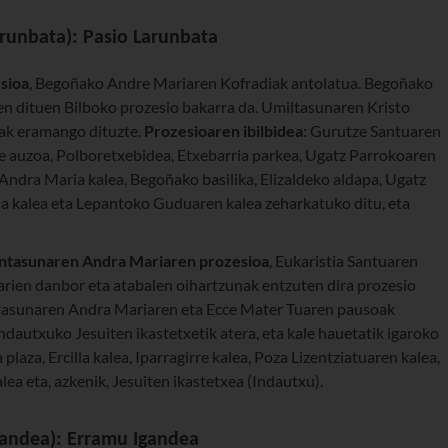
runbata): Pasio Larunbata
sioa
, Begoñako Andre Mariaren Kofradiak antolatua. Begoñako
en dituen Bilboko prozesio bakarra da. Umiltasunaren Kristo
ak eramango dituzte.
Prozesioaren ibilbidea
: Gurutze Santuaren
ze auzoa, Polboretxebidea, Etxebarria parkea, Ugatz Parrokoaren
Andra Maria kalea, Begoñako basilika, Elizaldeko aldapa, Ugatz
a kalea eta Lepantoko Guduaren kalea zeharkatuko ditu, eta
intasunaren Andra Mariaren prozesioa
, Eukaristia Santuaren
arien danbor eta atabalen oihartzunak entzuten dira prozesio
tasunaren Andra Mariaren eta Ecce Mater Tuaren pausoak
Indautxuko Jesuiten ikastetxetik atera, eta kale hauetatik igaroko
aza, Ercilla kalea, Iparragirre kalea, Poza Lizentziatuaren kalea,
lea eta, azkenik, Jesuiten ikastetxea (Indautxu).
gandea): Erramu Igandea