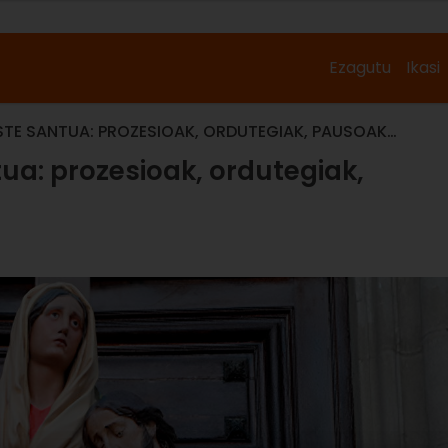
Ezagutu
Ikasi
STE SANTUA: PROZESIOAK, ORDUTEGIAK, PAUSOAK…
ua: prozesioak, ordutegiak,