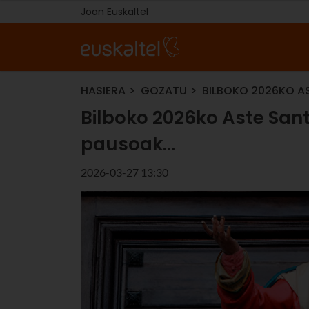
Joan Euskaltel
HASIERA
GOZATU
BILBOKO 2026KO A
Bilboko 2026ko Aste Sant
pausoak…
2026-03-27 13:30