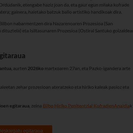
 Ordudanik, etengabe haziz joan da, eta gaur egun milaka kofrade
era; gainera, haietako batzuk balio artistiko handikoak dira.
, Bilbon nabarmentzen dira Nazarenoaren Prozesioa (San
dituztela) eta Isiltasunaren Prozesioa (Ostiral Santuko goizaldea
gitaraua
antua
, aurten
2026ko
martxoaren 27an, eta Pazko-igandera arte
leetan zehar prozesioan ateratzeko eta hiriko kaleak pasioz eta
ioen egitaraua
, zeina
Bilbo Hiriko Penitentzial Kofradien
Anaidia
k
 Deskargatu egitaraua