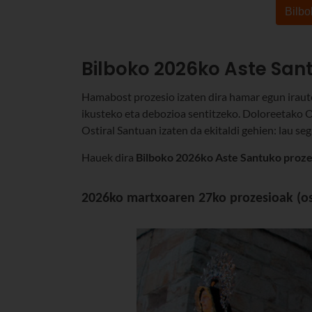
Bilbo
Bilboko 2026ko Aste San
Hamabost prozesio izaten dira hamar egun iraute
ikusteko eta debozioa sentitzeko. Doloreetako Os
Ostiral Santuan izaten da ekitaldi gehien: lau segi
Hauek dira
Bilboko 2026ko Aste Santuko proze
2026ko martxoaren 27ko prozesioak (ost