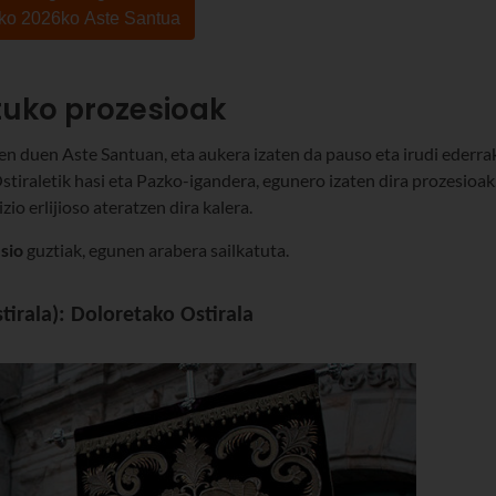
ko 2026ko Aste Santua
tuko prozesioak
n duen Aste Santuan, eta aukera izaten da pauso eta irudi ederra
tiraletik hasi eta Pazko-igandera, egunero izaten dira prozesioak
zio erlijioso ateratzen dira kalera.
sio
guztiak, egunen arabera sailkatuta.
irala): Doloretako Ostirala