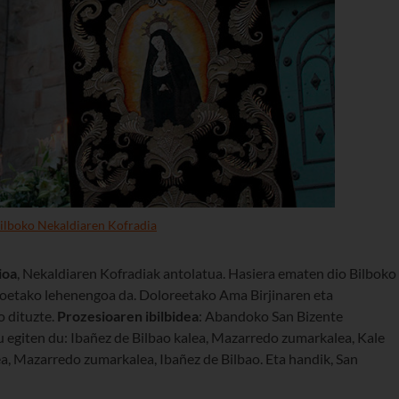
ilboko Nekaldiaren Kofradia
ioa
, Nekaldiaren Kofradiak antolatua. Hasiera ematen dio Bilboko
ioetako lehenengoa da. Doloreetako Ama Birjinaren eta
 dituzte.
Prozesioaren ibilbidea
: Abandoko San Bizente
au egiten du: Ibañez de Bilbao kalea, Mazarredo zumarkalea, Kale
ea, Mazarredo zumarkalea, Ibañez de Bilbao. Eta handik, San