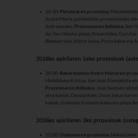
20:30:
Pietatearen prozesioa
, Mesedeetako
Andre Maria, penitentzia-prozesioetako altx
dute aterako.
Prozesioaren ibilbidea
: San N
du: San Nikolas plaza, Askao kalea, Gurutze
Bidebarrieta, Viktor kalea, Posta kalea eta A
2026ko apirilaren 1eko prozesioak (ast
20:30:
Bakardadeko Andre Mariaren proz
Hiribilduko Kristoa, San Joan Ebanjelista e
Prozesioaren ibilbidea
: Joan Santuen eliza
atea kaleak, Dendarikale, Done Jakue karrer
kaleak, Goikolau Kobaren kalea eta plaza Ber
2026ko apirilaren 2ko prozesioak (ost
12:00:
Osasunaren prozesioa
, Nekaldiaren