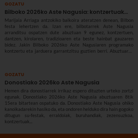
GOZATU
Bilboko 2026ko Aste Nagusia: kontzertuak...
Marijaia Arriaga antzokiko balkoira ateratzen denean, Bilbon
festa lehertzen da. Izan ere, bilbotarrek Aste Nagusia
arranditsu ospatzen dute abuztuan 9 egunez, kontzertuen,
dantzen, kirolaren, tradizioaren eta beste hainbat gauzaren
bidez. Jakin Bilboko 2026ko Aste Nagusiaren programako
kontzertu eta jarduera garrantzitsu guztien berri. Abuztuaren
22tik 30era izango da.
GOZATU
Donostiako 2026ko Aste Nagusia
Hemen dira donostiarrek irrikaz espero dituzten urteko zortzi
egunak. Donostiako 2026ko Aste Nagusia abuztuaren 8tik
15era bitartean ospatuko da. Donostiako Aste Nagusia ohiko
kanoikadarekin hasiko da, eta ondoren helduko dira hain gogoko
ditugun su-festak, erraldoiak, buruhandiak, zezensuzkoa,
kontzertuak...