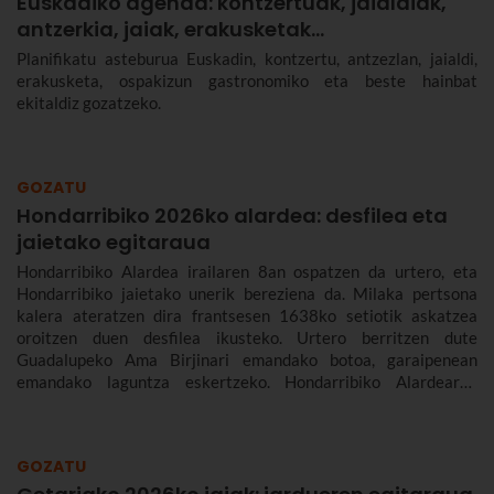
Euskadiko agenda: kontzertuak, jaialdiak,
antzerkia, jaiak, erakusketak…
Planifikatu asteburua Euskadin, kontzertu, antzezlan, jaialdi,
erakusketa, ospakizun gastronomiko eta beste hainbat
ekitaldiz gozatzeko.
GOZATU
Hondarribiko 2026ko alardea: desfilea eta
jaietako egitaraua
Hondarribiko Alardea irailaren 8an ospatzen da urtero, eta
Hondarribiko jaietako unerik bereziena da. Milaka pertsona
kalera ateratzen dira frantsesen 1638ko setiotik askatzea
oroitzen duen desfilea ikusteko. Urtero berritzen dute
Guadalupeko Ama Birjinari emandako botoa, garaipenean
emandako laguntza eskertzeko. Hondarribiko Alardearen
jatorriari eta desfileari buruz, eta Hondarribiko jaien 2026ko
egitarauari buruz gehiago kontatuko dizugu. Gogoan hartu,
jaiak irailaren 4tik 10era dira eta.
GOZATU