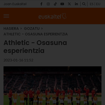
Joan Euskaltel
ES
EU
HASIERA
GOZATU
ATHLETIC - OSASUNA ESPERIENTZIA
Athletic - Osasuna
esperientzia
2023-01-16 11:52