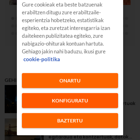
Gure cookieak eta beste batzuenak
erabiltzen ditugu zure erabiltzaile-
esperientzia hobetzeko, estatistikak
egiteko, eta zuretzat interesgarria izan
daitekeen publizitatea egiteko, zure
nabigazio-ohiturak kontuan hartuta.
Gehiago jakin nahi baduzu, ikusi gure
cookie-politika
GEHIEN IRAKURRIENA
ONARTU
GOZATU
Zarauzko 2026ko jaiak: Aste
KONFIGURATU
Nagusiko egitaraua eta kontzertuak
BAZTERTU
GOZATU
Portugaleteko 2026ko jaiak:
egitaraua eta kontzertuak, datak...