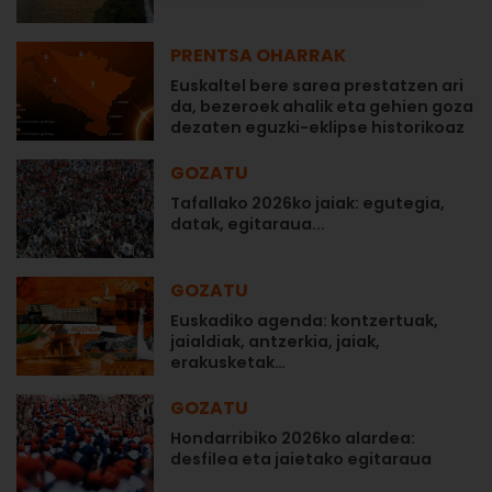
PRENTSA OHARRAK
Euskaltel bere sarea prestatzen ari
da, bezeroek ahalik eta gehien goza
dezaten eguzki-eklipse historikoaz
GOZATU
Tafallako 2026ko jaiak: egutegia,
datak, egitaraua...
GOZATU
Euskadiko agenda: kontzertuak,
jaialdiak, antzerkia, jaiak,
erakusketak…
GOZATU
Hondarribiko 2026ko alardea:
desfilea eta jaietako egitaraua