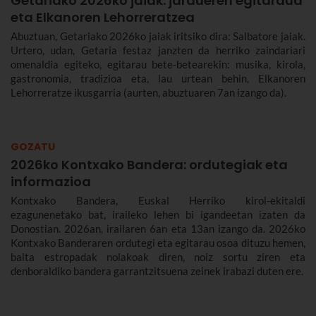
Getariako 2026ko jaiak: jardueren egitaraua
eta Elkanoren Lehorreratzea
Abuztuan, Getariako 2026ko jaiak iritsiko dira: Salbatore jaiak.
Urtero, udan, Getaria festaz janzten da herriko zaindariari
omenaldia egiteko, egitarau bete-betearekin: musika, kirola,
gastronomia, tradizioa eta, lau urtean behin, Elkanoren
Lehorreratze ikusgarria (aurten, abuztuaren 7an izango da).
GOZATU
2026ko Kontxako Bandera: ordutegiak eta
informazioa
Kontxako Bandera, Euskal Herriko kirol-ekitaldi
ezagunenetako bat, iraileko lehen bi igandeetan izaten da
Donostian. 2026an, irailaren 6an eta 13an izango da. 2026ko
Kontxako Banderaren ordutegi eta egitarau osoa dituzu hemen,
baita estropadak nolakoak diren, noiz sortu ziren eta
denboraldiko bandera garrantzitsuena zeinek irabazi duten ere.