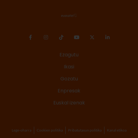
Ezagutu
Ikasi
Gozatu
Enpresak
Euskal izenak
Lege-oharra
Cookien politika
Pribatutasun politika
Kanal etikoa