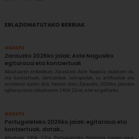
ERLAZIONATUTAKO BERRIAK
GOZATU
Zarauzko 2026ko jaiak: Aste Nagusiko
egitaraua eta kontzertuak
Abuztuaren erdialdean, Zarautzek Aste Nagusia ospatzen du,
eta kontzertuak, dantzaldiak, estropadak, su artifizialak eta
erromeria izaten dira. Hemen duzu Zarauzko 2026ko jaietako
egitarau osoa (abuztuaren 14tik 22ra), ezer ez galtzeko.
GOZATU
Portugaleteko 2026ko jaiak: egitaraua eta
kontzertuak, datak...
Abuztuak 14tik 17ra, Portugaleteko festetara joango gara.