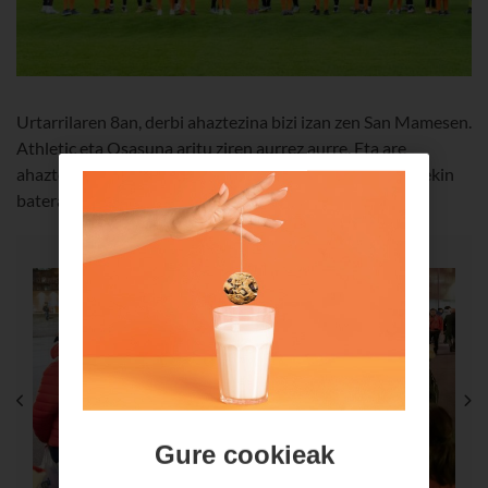
Urtarrilaren 8an, derbi ahaztezina bizi izan zen San Mamesen.
Athletic eta Osasuna aritu ziren aurrez aurre. Eta are
ahaztezinagoa izan zen zelaira beren jokalari gogokoenekin
batera ateratzeko aukera izan zuten neska-mutilentzat.
Gure cookieak