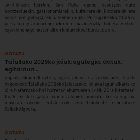
Jarrilleroen herrian, San Roke eguna ospatzen dute
kontzertuekin, gastronomiarekin, kulturarekin, kirolarekin eta
askoz ere gehiagorekin. Hemen duzu Portugaleteko 2026ko
jaietako egitarauari buruzko informazio guztia, bai eta zenbait
egun lehenago hasten diren jaiaurrekoei buruzkoa ere.
GOZATU
Tafallako 2026ko jaiak: egutegia, datak,
egitaraua...
Zapiak eskuan dituztela, lagun-taldeak eta peñak prest daude
dagoeneko Tafallako 2026ko jaietarako: milaka lagun elkartuko
dira Nafarroako hiri horretan abuztuaren 14tik 20ra bitartean.
Inork ez ditu galdu nahi erraldoiek animaturiko kale-giroa,
musika-errondak, entzierroak edo hainbeste esperotako
Salbeko igoera.
GOZATU