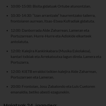
10:00-15:00: Bisita gidatuak Ortube atunontzian.
10:30-14:30: “Izan arrantzale” haurrentzako tailerra,
frontoiaren aurrean, Itsas-Etxea Kofradiak gidatuta.
12:00: Danborrada Alde Zaharrean, Lameran eta
Portuzarrean. Hurre-Hurre eta Adiskide elkarteek
antolatuta.
12:00: Kalejira Kankinkabara (Musika Eskolakoa),
kantari txikiak eta Arrekatxutxa lagun direla. Lamera eta
Portuzarra.
12:00: KIETB erraldoi txikien kalejira Alde Zaharrean,
Portuzarraen eta Lameran.
20:00: Frontoian, Josu Zabalondo eta Luis Cuetoren
emanaldia, betiko abesti ezagunekin.
Maiatzak 24, igandea: