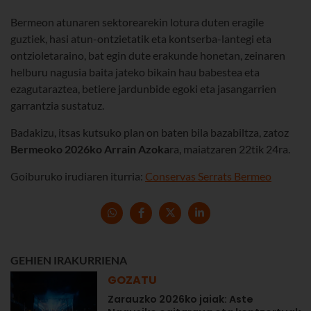
Bermeon atunaren sektorearekin lotura duten eragile
guztiek, hasi atun-ontzietatik eta kontserba-lantegi eta
ontzioletaraino, bat egin dute erakunde honetan, zeinaren
helburu nagusia baita jateko bikain hau babestea eta
ezagutaraztea, betiere jardunbide egoki eta jasangarrien
garrantzia sustatuz.
Badakizu, itsas kutsuko plan on baten bila bazabiltza, zatoz
Bermeoko 2026ko Arrain Azoka
ra, maiatzaren 22tik 24ra.
Goiburuko irudiaren iturria:
Conservas Serrats Bermeo
GEHIEN IRAKURRIENA
GOZATU
Zarauzko 2026ko jaiak: Aste