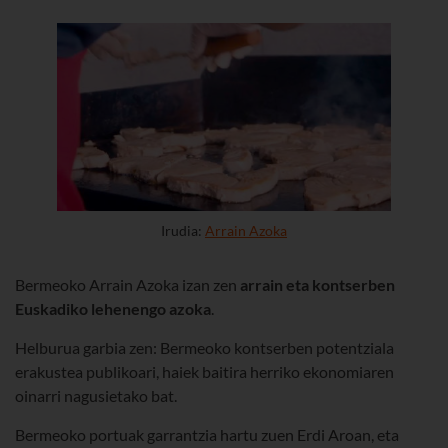
Irudia:
Arrain Azoka
Bermeoko Arrain Azoka izan zen
arrain eta kontserben
Euskadiko lehenengo azoka
.
Helburua garbia zen: Bermeoko kontserben potentziala
erakustea publikoari, haiek baitira herriko ekonomiaren
oinarri nagusietako bat.
Bermeoko portuak garrantzia hartu zuen Erdi Aroan, eta