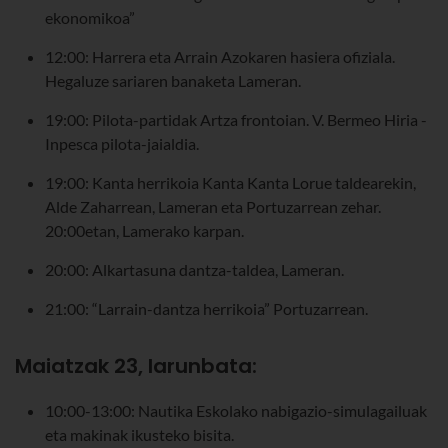
ekonomikoa”
12:00: Harrera eta Arrain Azokaren hasiera ofiziala.
Hegaluze sariaren banaketa Lameran.
19:00: Pilota-partidak Artza frontoian. V. Bermeo Hiria -
Inpesca pilota-jaialdia.
19:00: Kanta herrikoia Kanta Kanta Lorue taldearekin,
Alde Zaharrean, Lameran eta Portuzarrean zehar.
20:00etan, Lamerako karpan.
20:00: Alkartasuna dantza-taldea, Lameran.
21:00: “Larrain-dantza herrikoia” Portuzarrean.
Maiatzak 23, larunbata:
10:00-13:00: Nautika Eskolako nabigazio-simulagailuak
eta makinak ikusteko bisita.