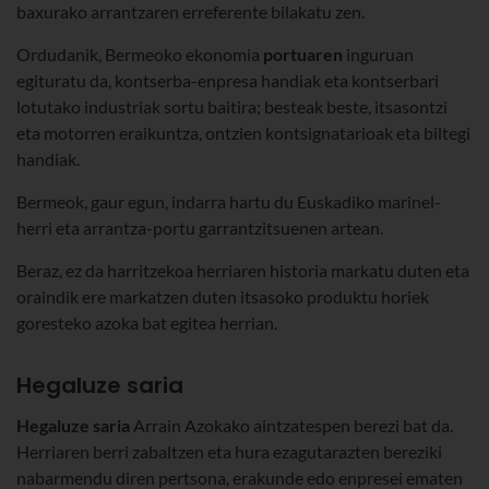
baxurako arrantzaren erreferente bilakatu zen.
Ordudanik, Bermeoko ekonomia
portuaren
inguruan
egituratu da, kontserba-enpresa handiak eta kontserbari
lotutako industriak sortu baitira; besteak beste, itsasontzi
eta motorren eraikuntza, ontzien kontsignatarioak eta biltegi
handiak.
Bermeok, gaur egun, indarra hartu du Euskadiko marinel-
herri eta arrantza-portu garrantzitsuenen artean.
Beraz, ez da harritzekoa herriaren historia markatu duten eta
oraindik ere markatzen duten itsasoko produktu horiek
goresteko azoka bat egitea herrian.
Hegaluze saria
Hegaluze saria
Arrain Azokako aintzatespen berezi bat da.
Herriaren berri zabaltzen eta hura ezagutarazten bereziki
nabarmendu diren pertsona, erakunde edo enpresei ematen