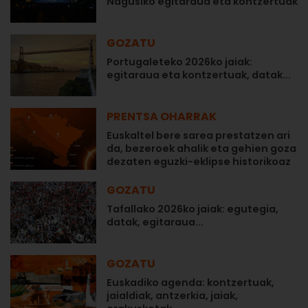
Nagusiko egitaraua eta kontzertuak
GOZATU
Portugaleteko 2026ko jaiak:
egitaraua eta kontzertuak, datak...
PRENTSA OHARRAK
Euskaltel bere sarea prestatzen ari
da, bezeroek ahalik eta gehien goza
dezaten eguzki-eklipse historikoaz
GOZATU
Tafallako 2026ko jaiak: egutegia,
datak, egitaraua...
GOZATU
Euskadiko agenda: kontzertuak,
jaialdiak, antzerkia, jaiak,