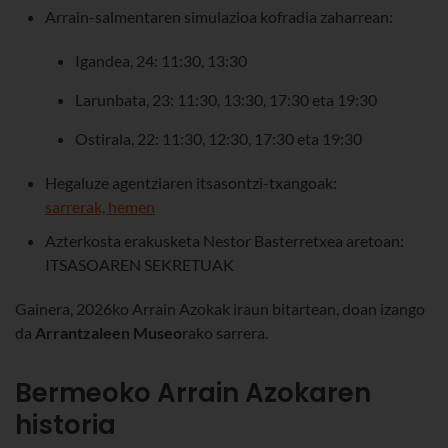
Arrain-salmentaren simulazioa kofradia zaharrean:
Igandea, 24: 11:30, 13:30
Larunbata, 23: 11:30, 13:30, 17:30 eta 19:30
Ostirala, 22: 11:30, 12:30, 17:30 eta 19:30
Hegaluze agentziaren itsasontzi-txangoak:
sarrerak, hemen
Azterkosta erakusketa Nestor Basterretxea aretoan:
ITSASOAREN SEKRETUAK
Gainera, 2026ko Arrain Azokak iraun bitartean, doan izango
da
Arrantzaleen
Museo
rako sarrera.
Bermeoko Arrain Azokaren
historia