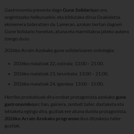
Gastronomia presente dago
Gune Solidario
an ere,
ongintzazko helburuekin, eta bildutako dirua Osakidetza
ekimenera bideratzen da. Lameran, azokan bertan dagoen
Gune Solidario honetan, atuna eta marmitakoa jateko aukera
izango duzu.
2026ko Arrain Azokako gune solidarioaren ordutegia:
2026ko maiatzak 22, ostirala: 13:00 – 21:00.
2026ko maiatzak 23, larunbata: 13:00 – 21:00.
2026ko maiatzak 24, igandea: 13:00 - 15:00.
Herriko produktuak dira orobat protagonista azokako
gune
gastronomiko
an; han, gainera, zenbait tailer, dastaketa eta
lehiaketa egingo dira, guztiak ere atuna dutela protagonista.
2026ko Arrain Azokako programan
ikus ditzakezu tailer
guztiak.