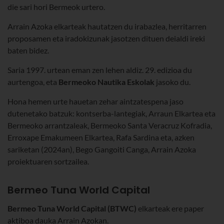
die sari hori Bermeok urtero.
Arrain Azoka elkarteak hautatzen du irabazlea, herritarren
proposamen eta iradokizunak jasotzen dituen deialdi ireki
baten bidez.
Saria 1997. urtean eman zen lehen aldiz. 29. edizioa du
aurtengoa, eta
Bermeoko Nautika Eskolak
jasoko du.
Hona hemen urte hauetan zehar aintzatespena jaso
dutenetako batzuk: kontserba-lantegiak, Arraun Elkartea eta
Bermeoko arrantzaleak, Bermeoko Santa Veracruz Kofradia,
Erroxape Emakumeen Elkartea, Rafa Sardina eta, azken
sariketan (2024an), Bego Gangoiti Canga, Arrain Azoka
proiektuaren sortzailea.
Bermeo Tuna World Capital
Bermeo Tuna World Capital (BTWC)
elkarteak ere paper
aktiboa dauka Arrain Azokan.