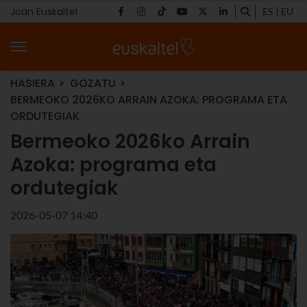
Joan Euskaltel
ES
EU
HASIERA
GOZATU
BERMEOKO 2026KO ARRAIN AZOKA: PROGRAMA ETA
ORDUTEGIAK
Bermeoko 2026ko Arrain
Azoka: programa eta
ordutegiak
2026-05-07 14:40