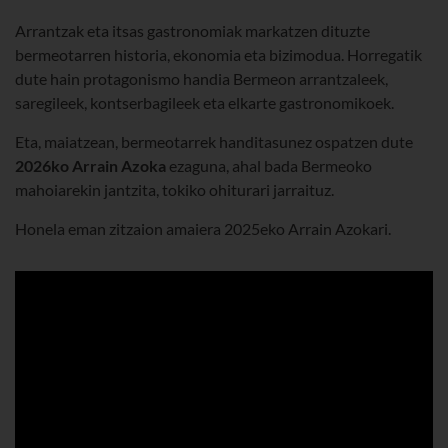
Arrantzak eta itsas gastronomiak markatzen dituzte
bermeotarren historia, ekonomia eta bizimodua. Horregatik
dute hain protagonismo handia Bermeon arrantzaleek,
saregileek, kontserbagileek eta elkarte gastronomikoek.
Eta, maiatzean, bermeotarrek handitasunez ospatzen dute
2026ko Arrain Azoka
ezaguna, ahal bada Bermeoko
mahoiarekin jantzita, tokiko ohiturari jarraituz.
Honela eman zitzaion amaiera 2025eko Arrain Azokari.