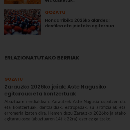
erakusketak…
GOZATU
Hondarribiko 2026ko alardea:
desfilea eta jaietako egitaraua
ERLAZIONATUTAKO BERRIAK
GOZATU
Zarauzko 2026ko jaiak: Aste Nagusiko
egitaraua eta kontzertuak
Abuztuaren erdialdean, Zarautzek Aste Nagusia ospatzen du,
eta kontzertuak, dantzaldiak, estropadak, su artifizialak eta
erromeria izaten dira. Hemen duzu Zarauzko 2026ko jaietako
egitarau osoa (abuztuaren 14tik 22ra), ezer ez galtzeko.