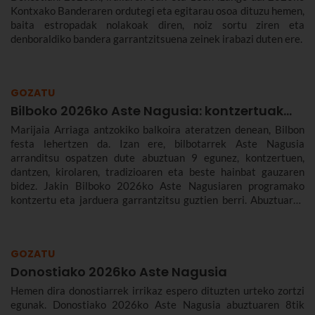
Kontxako Banderaren ordutegi eta egitarau osoa dituzu hemen,
baita estropadak nolakoak diren, noiz sortu ziren eta
denboraldiko bandera garrantzitsuena zeinek irabazi duten ere.
GOZATU
Bilboko 2026ko Aste Nagusia: kontzertuak...
Marijaia Arriaga antzokiko balkoira ateratzen denean, Bilbon
festa lehertzen da. Izan ere, bilbotarrek Aste Nagusia
arranditsu ospatzen dute abuztuan 9 egunez, kontzertuen,
dantzen, kirolaren, tradizioaren eta beste hainbat gauzaren
bidez. Jakin Bilboko 2026ko Aste Nagusiaren programako
kontzertu eta jarduera garrantzitsu guztien berri. Abuztuaren
22tik 30era izango da.
GOZATU
Donostiako 2026ko Aste Nagusia
Hemen dira donostiarrek irrikaz espero dituzten urteko zortzi
egunak. Donostiako 2026ko Aste Nagusia abuztuaren 8tik