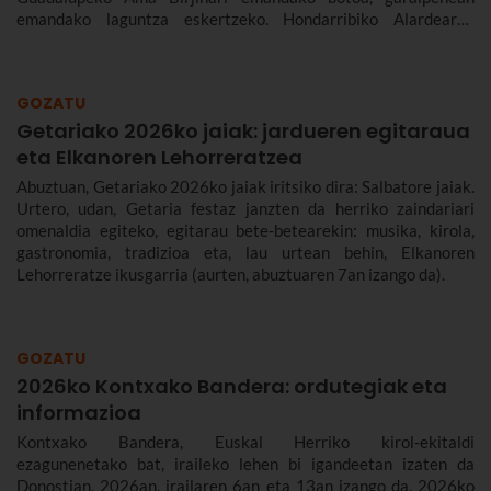
emandako laguntza eskertzeko. Hondarribiko Alardearen
jatorriari eta desfileari buruz, eta Hondarribiko jaien 2026ko
egitarauari buruz gehiago kontatuko dizugu. Gogoan hartu,
jaiak irailaren 4tik 10era dira eta.
GOZATU
Getariako 2026ko jaiak: jardueren egitaraua
eta Elkanoren Lehorreratzea
Abuztuan, Getariako 2026ko jaiak iritsiko dira: Salbatore jaiak.
Urtero, udan, Getaria festaz janzten da herriko zaindariari
omenaldia egiteko, egitarau bete-betearekin: musika, kirola,
gastronomia, tradizioa eta, lau urtean behin, Elkanoren
Lehorreratze ikusgarria (aurten, abuztuaren 7an izango da).
GOZATU
2026ko Kontxako Bandera: ordutegiak eta
informazioa
Kontxako Bandera, Euskal Herriko kirol-ekitaldi
ezagunenetako bat, iraileko lehen bi igandeetan izaten da
Donostian. 2026an, irailaren 6an eta 13an izango da. 2026ko