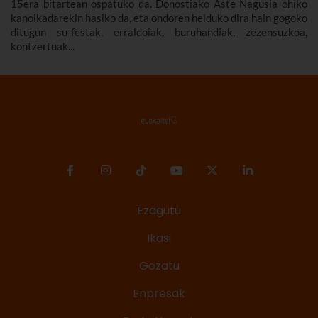
15era bitartean ospatuko da. Donostiako Aste Nagusia ohiko
kanoikadarekin hasiko da, eta ondoren helduko dira hain gogoko
ditugun su-festak, erraldoiak, buruhandiak, zezensuzkoa,
kontzertuak...
Ezagutu
Ikasi
Gozatu
Enpresak