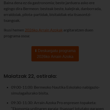
Baina dena ez da gastronomia; beste jarduera asko ere
egingo dira Bermeon: besteak beste, kalejirak, danborrada,
erraldoiak, pilota-partidak, bisitaldiak eta itsasontzi-
txangoak.
Ikusi hemen
2026ko Arrain Azokak
argitaratzen duen
programa osoa:
⬇️ Deskargatu programa
2026ko Arrain Azoka
Maiatzak 22, ostirala:
09:00-11:00: Bermeoko Nautika Eskolako nabigazio-
simulagailurako bisita.
09:30-11:30: Arrain Azoka Pro enpresen topaketa:
“Ekonomia urdinaren garaia: itsasoari lotutako garapen