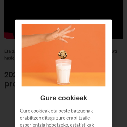
Eta dagoeneko Bermeko Arrain Azokaren beste edizio bati
hasiera ematera goaz.
2026ko Arrain Azokaren
programa
Gure cookieak
Gure cookieak eta beste batzuenak
erabiltzen ditugu zure erabiltzaile-
esperientzia hobetzeko, estatistikak