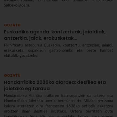
Salbeko igoera.
GOZATU
Euskadiko agenda: kontzertuak, jaialdiak,
antzerkia, jaiak, erakusketak…
Planifikatu asteburua Euskadin, kontzertu, antzezlan, jaialdi,
erakusketa, ospakizun gastronomiko eta beste hainbat
ekitaldiz gozatzeko.
GOZATU
Hondarribiko 2026ko alardea: desfilea eta
jaietako egitaraua
Hondarribiko Alardea irailaren 8an ospatzen da urtero, eta
Hondarribiko jaietako unerik bereziena da. Milaka pertsona
kalera ateratzen dira frantsesen 1638ko setiotik askatzea
oroitzen duen desfilea ikusteko. Urtero berritzen dute
Guadalupeko Ama Birjinari emandako botoa, garaipenean