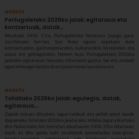
GOZATU
Portugaleteko 2026ko jaiak: egitaraua eta
kontzertuak, datak...
Abuztuak 14tik 17ra, Portugaleteko festetara joango gara.
Jarrilleroen herrian, San Roke eguna ospatzen dute
kontzertuekin, gastronomiarekin, kulturarekin, kirolarekin eta
askoz ere gehiagorekin. Hemen duzu Portugaleteko 2026ko
jaietako egitarauari buruzko informazio guztia, bai eta zenbait
egun lehenago hasten diren jaiaurrekoei buruzkoa ere.
GOZATU
Tafallako 2026ko jaiak: egutegia, datak,
egitaraua...
Zapiak eskuan dituztela, lagun-taldeak eta peñak prest daude
dagoeneko Tafallako 2026ko jaietarako: milaka lagun elkartuko
dira Nafarroako hiri horretan abuztuaren 14tik 20ra bitartean.
Inork ez ditu galdu nahi erraldoiek animaturiko kale-giroa,
musika-errondak, entzierroak edo hainbeste esperotako