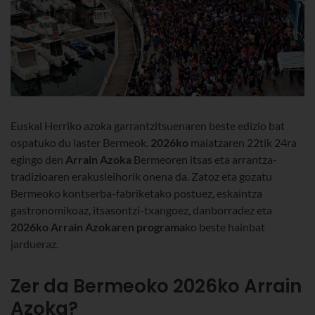
Euskal Herriko azoka garrantzitsuenaren beste edizio bat
ospatuko du laster Bermeok.
2026ko
maiatzaren 22tik 24ra
egingo den
Arrain Azoka
Bermeoren itsas eta arrantza-
tradizioaren erakusleihorik onena da. Zatoz eta gozatu
Bermeoko kontserba-fabriketako postuez, eskaintza
gastronomikoaz, itsasontzi-txangoez, danborradez eta
2026ko Arrain Azokaren programa
ko beste hainbat
jardueraz.
Zer da Bermeoko 2026ko Arrain
Azoka?