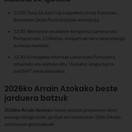
12:00: Tuna Jai Alai Cup txapelketa Artza frontoian.
Bermeoko Zesta Punta Eskolak antolatuta.
12:30: Bermeoko erraldoien konpartsa Lameran eta
Portuzarrean. 13:00etan, konpartsak bere saria emango
du karpa handian.
12:30: Erroxapeko Martxak Lamera eta Portuzarra
zeharkatu eta alaituko ditu “Alabatxi, einguz karta-
partilek?” emanaldiarekin.
2026ko Arrain Azokako beste
jarduera batzuk
2026ko Arrain
Azoka
ko beste zenbait jardueraren berri
emango dizugu orain, guztiak ere maiatzaren 22tik 24rako
asteburuan gozatzekoak.