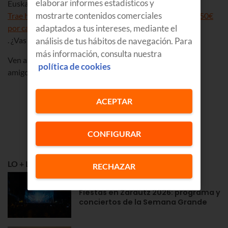
elaborar informes estadísticos y
Euskaltel, tú también te llevas un regalo.
mostrarte contenidos comerciales
Trae hasta 5 amigos a Euskaltel y llévate descuentos de 50€
adaptados a tus intereses, mediante el
por cada uno
. ¿Vas a ser uno de ellos?
análisis de tus hábitos de navegación. Para
más información, consulta nuestra
Ven a
Euskaltel
y conviértete en el mejor amigo de tus
política de cookies
amigos. ¡El mejor regalo de estas Navidades!
ACEPTAR
CONFIGURAR
LO + LEÍDO
RECHAZAR
GOZATU
Fiestas en Zarautz 2026: programa y
conciertos de la Semana Grande