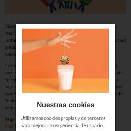
Diciembre es el mes de la amistad por excelencia. Te
reencuentras con los de la cuadrilla que están fuera, os
juntáis para comidas que acaban en cenas y os regaláis lo más
gracioso del Tiger por el amigo invisible.
¿Y si tu amistad
fuese lo mejor que les puedes regalar?
Cuántas veces los colegas, camaradas, compis, hermanos,
socias, han estado ahí apoyándote en lo bueno y en lo malo.
En estas fechas os juntáis y os echáis unas risas contando
batallitas hasta el amanecer. ¿Cómo devolverles todos esos
momentos?
Regalándoles un buen ahorro en su factura de
Euskaltel
. ¡Como lo oyes! Y es que quien tiene un amigo...
Nuestras cookies
tiene un descuentazo. Así, de colegueo.
Utilizamos cookies propias y de terceros
Regálale a tu amigo del alma, un
para mejorar tu experiencia de usuario,
Xiaomi Mi 9 o un Honor 20 Lite
y si se hace cliente de