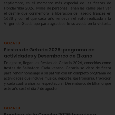
septiembre, es el momento más especial de las fiestas de
Hondarribia 2026. Miles de personas llenan las calles para ver
el desfile que conmemora la liberación del asedio francés en
1638 y con el que cada año renuevan el voto realizado a la
Virgen de Guadalupe para agradecerle su ayuda en la victoria.
Te contamos más sobre el origen y el desfile del Alarde de
Hondarribia 2026 y el programa de fiestas de Hondarribia
2026. Toma nota porque las fiestas son del 4 al 10 de
GOZATU
septiembre.
Fiestas de Getaria 2026: programa de
actividades y Desembarco de Elkano
En agosto, llegan las fiestas de Getaria 2026, conocidas como
fiestas de Salbatore. Cada verano, Getaria se viste de fiesta
para rendir homenaje a su patrón con un completo programa de
actividades que incluye música, deporte, gastronomía, tradición
y, cada cuatro años, un espectacular Desembarco de Elkano, que
este año será el día 7 de agosto.
GOZATU
Bandera de la Concha 2026: horarios e