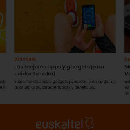
.
DESCUBRE
DE
Las mejores apps y gadgets para
M
cuidar tu salud
V
ook
Selección de apps y gadgets pensados para cuidar de
Se
els
tu salud: usos, características y beneficios.
Va
no