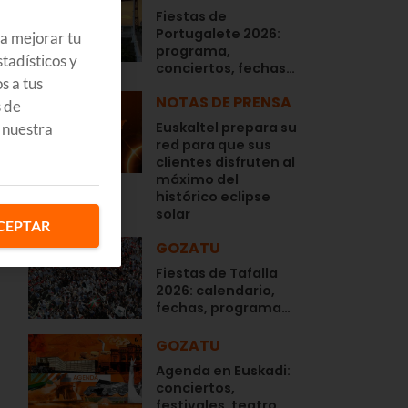
Fiestas de
Portugalete 2026:
ra mejorar tu
programa,
tadísticos y
conciertos, fechas…
s a tus
NOTAS DE PRENSA
s de
Euskaltel prepara su
 nuestra
red para que sus
clientes disfruten al
máximo del
histórico eclipse
solar
CEPTAR
GOZATU
Fiestas de Tafalla
2026: calendario,
fechas, programa…
GOZATU
Agenda en Euskadi:
conciertos,
festivales, teatro,