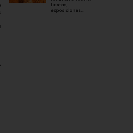
fiestas,
e
exposiciones…
s
l
s
s