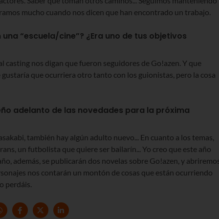
s actores. Saber que toman otros caminos... Seguimos manteniendo
legramos mucho cuando nos dicen que han encontrado un trabajo.
 una “escuela/cine”? ¿Era uno de tus objetivos
al casting nos digan que fueron seguidores de Go!azen. Y que
 gustaría que ocurriera otro tanto con los guionistas, pero la cosa
eño adelanto de las novedades para la próxima
akabi, también hay algún adulto nuevo... En cuanto a los temas,
ns, un futbolista que quiere ser bailarín... Yo creo que este año
 año, además, se publicarán dos novelas sobre Go!azen, y abriremo
rsonajes nos contarán un montón de cosas que están ocurriendo
o perdáis.