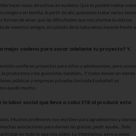
ble hacer cosas atractivas en euskera. Que es posible hablar sobr
l colegio o en familia. A partir de ahí, queremos tratar varios tema
s formas de amar, que las dificultades que nos plantea la vida las
de nuestros amigos, el cuidado de la naturaleza, hacerle frente a
 la mejor cadena para sacar adelante tu proyecto? Y,
levisión confíe en proyectos para niños y adolescentes, pero somo
 la productora y los guionistas también... Y todos tenían en mente
ciones públicas y empresas privadas (incluída Euskaltel) se
 eso ayudó mucho.
la labor social que lleva a cabo ETB al producir esta
tados. Muchos profesores nos escriben para agradecernos y darno
 muchas asociaciones para darnos las gracias, pedir ayuda... Solo
ticipar en todo lo que nos piden. Lo intentamos, pero a veces