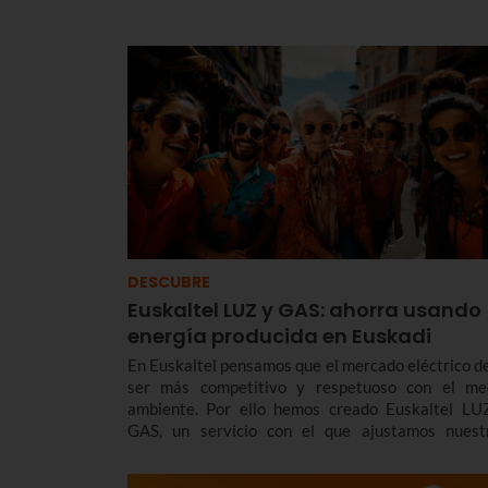
Educación Infantil y Primaria, hasta la E
Bachillerato y FP.
DESCUBRE
Euskaltel LUZ y GAS: ahorra usando
energía producida en Euskadi
En Euskaltel pensamos que el mercado eléctrico d
ser más competitivo y respetuoso con el me
ambiente. Por ello hemos creado Euskaltel LU
GAS, un servicio con el que ajustamos nuest
tarifas y productos a las necesidades actuales 
mercado pero sin renunciar a la sostenibilidad. Y 