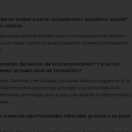
ies en euskera están actualizados al público actual?
 radical.
mplia jamás existida. Pueden elegir como nunca qué ver, dónde y
eto aún mayor. Somos un pueblo pequeño, tenemos presupuestos
.
manda del sector de la interpretación? Y si es así,
ienen un buen nivel de formación?
duro. Durísimo. Y en Euskadi, tras varios años sin ninguna serie, la
 fácil encontrar actores que ya tengan una cierta edad. A los
nteresante, pero luego, poco a poco, van dejando la interpretación 
des...
o a nuevas oportunidades laborales gracias a su paso