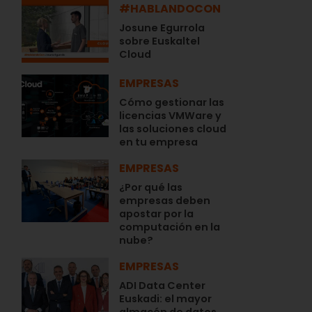
#HABLANDOCON
Josune Egurrola
sobre Euskaltel
Cloud
EMPRESAS
Cómo gestionar las
licencias VMWare y
las soluciones cloud
en tu empresa
EMPRESAS
¿Por qué las
empresas deben
apostar por la
computación en la
nube?
EMPRESAS
ADI Data Center
Euskadi: el mayor