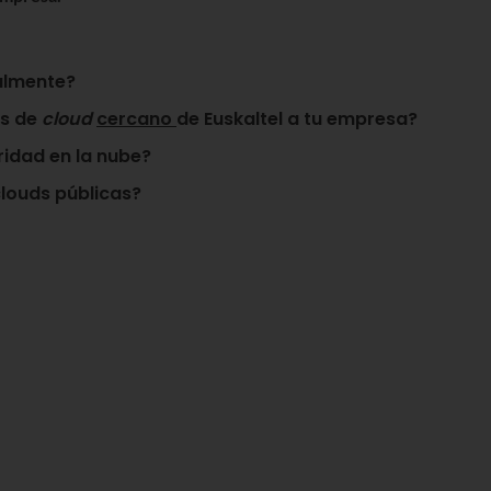
lmente?
es de
cloud
cercano
de Euskaltel a tu empresa?
ridad en la nube
?
louds públicas
?