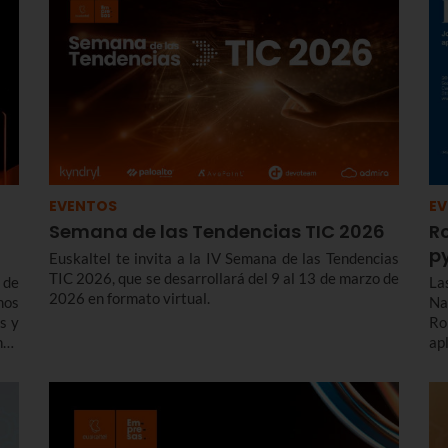
EVENTOS
E
Semana de las Tendencias TIC 2026
R
p
Euskaltel te invita a la IV Semana de las Tendencias
TIC 2026, que se desarrollará del 9 al 13 de marzo de
 de
La
2026 en formato virtual.
mos
Na
os y
Ro
ndo
ap
sas
de
pa