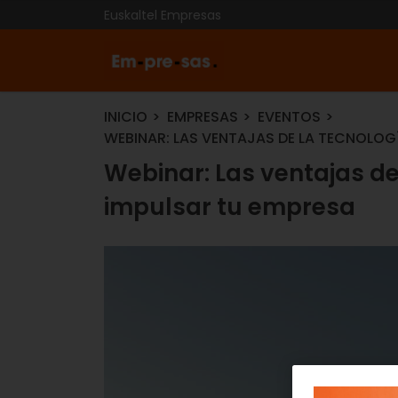
Euskaltel Empresas
INICIO
EMPRESAS
EVENTOS
WEBINAR: LAS VENTAJAS DE LA TECNOLOG
Webinar: Las ventajas de
impulsar tu empresa