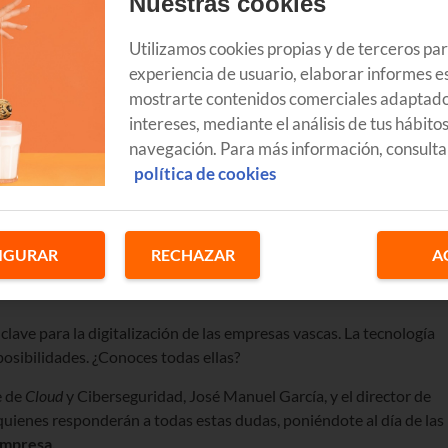
Nuestras cookies
Utilizamos cookies propias y de terceros pa
experiencia de usuario, elaborar informes es
mostrarte contenidos comerciales adaptado
intereses, mediante el análisis de tus hábito
navegación. Para más información, consulta
política de cookies
IGURAR
RECHAZAR
A
clave para la digitalización de las empresas vascas. La tecnología
posibilidades. ¿Conoces todas ellas?
e de
Cloud
y Ciberseguridad, José Manuel García, y el director de
quienes responderán a todas estas dudas, poniéndote al día de las
empresa.