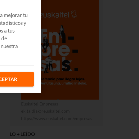
ra mejorar tu
tadísticos y
s a tus
s de
 nuestra
CEPTAR
Euskaltel Empresas
ekitaldiak@euskaltel.com
https://www.euskaltel.com/empresas
LO + LEÍDO