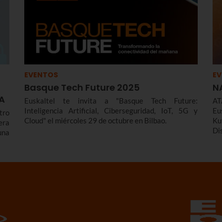
EVENTOS
E
Basque Tech Future 2025
N
IA
Euskaltel te invita a "Basque Tech Future:
A
Inteligencia Artificial, Ciberseguridad, IoT, 5G y
Eu
tro
Cloud" el miércoles 29 de octubre en Bilbao.
Ku
era
Di
una
de