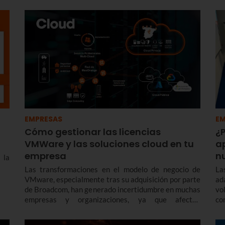
EMPRESAS
EM
Cómo gestionar las licencias
¿
VMWare y las soluciones cloud en tu
a
empresa
n
 la
Las transformaciones en el modelo de negocio de
La
VMware, especialmente tras su adquisición por parte
ad
de Broadcom, han generado incertidumbre en muchas
vo
empresas y organizaciones, ya que afectan
co
directamente la forma en que se licencian y gestionan
ga
las infraestructuras virtualizadas.