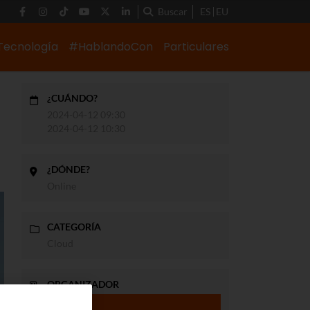
Buscar
ES
EU
Tecnología
#HablandoCon
Particulares
¿CUÁNDO?
2024-04-12 09:30
2024-04-12 10:30
¿DÓNDE?
Online
CATEGORÍA
Cloud
ORGANIZADOR