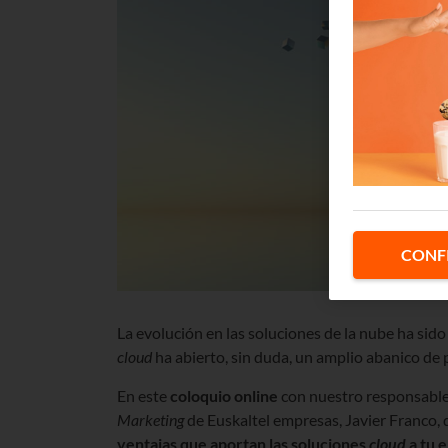
CONF
La evolución en las soluciones de la nube ha sido 
cloud
ha abierto, sin duda, un amplio abanico de 
En este
coloquio online
con nuestro responsabl
Marketing
de Euskaltel empresas, Javier Franco, 
ventajas
que aportan las soluciones
cloud
a tu 