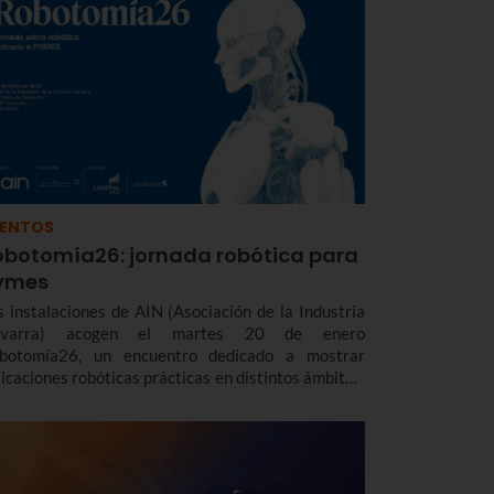
VENTOS
obotomía26: jornada robótica para
ymes
s instalaciones de AIN (Asociación de la Industria
varra) acogen el martes 20 de enero
botomía26, un encuentro dedicado a mostrar
licaciones robóticas prácticas en distintos ámbitos,
sde la industria hasta la logística o la defensa
sando por el sector agrícola.