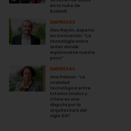
almacén de datos
en la nube de
Euskadi
EMPRESAS
Álex Rayón, experto
en innovación: “La
tecnología entra
antes donde
equivocarse cuesta
poco”
EMPRESAS
Ana Palacio: “La
rivalidad
tecnológica entre
Estados Unidos y
China es una
disputa por la
arquitectura del
siglo XXI”