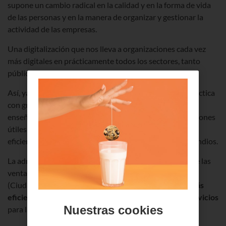
supone un cambio radical en la calidad y en la forma de vida
de las personas y en la manera de organizar y gestionar la
actividad de las empresas.
Una digitalización que nos lleva a organizaciones cada vez
más digitales en prácticamente todos los sectores, tanto
públicos como privados.
Así, ya existen soluciones
IoT
que se han llevado a la práctica
con gran rendimiento en sectores como la medicina, la
enseñanza, la domótica o la ganadería. Se trata de soluciones
útiles para agilizar la movilidad sostenible, consolidar la
eficiencia energética o para mejorar la lucha contra incendios.
La administración pública también está haciendo uso de las
ventajas de
IoT
en temas como las llamadas
Smart Cities
(Ciudades Inteligentes), que propiciarán una
gestión más
eficiente de los recursos y la definición de nuevos servicios
Nuestras cookies
para la ciudadanía.