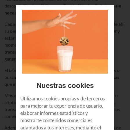
descentralizada, pública y verificable. Y todo ello lo hace
sin
necesidad de intermediarios
.
Cada registro o conjunto de operaciones es un bloque, de ahí
su denominación como "blockchain". A él pueden acceder y
estar vinculados determinados usuarios, que en todo
momento tienen información y pueden rastrear las
transacciones que realizan. De cada bloque, siempre se
genera una copia.
El
blockchain
suele utilizarse para registrar transacciones o
buscar dentro de una red, y cada vez son más las empresas
que incorporan esta tecnología.
Nuestras cookies
Más allá de su uso en relación con las monedas digitales o
Utilizamos cookies propias y de terceros
criptomonedas, se puede aplicar en cadenas de logística,
para mejorar tu experiencia de usuario,
transacciones financieras, gestión de pagos o intercambios
elaborar informes estadísticos y
comerciales.
mostrarte contenidos comerciales
adaptados a tus intereses, mediante el
Además, a día de hoy se trabaja con enormes cantidades de