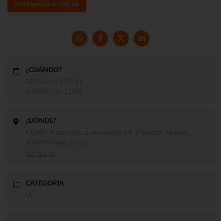
Inteligencia Artificial
¿CUÁNDO?
2024-05-16 09:30
2024-05-16 11:00
¿DÓNDE?
CEBEK Mazarredo Zumarkalea, 69, 2º planta, Abando,
48009 Bilbao, Biscay
Ver mapa
CATEGORÍA
IA