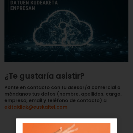
¿Te gustaría asistir?
Ponte en contacto con tu asesor/a comercial o
mándanos tus datos (nombre, apellidos, cargo,
empresa, email y teléfono de contacto) a
ekitaldiak@euskaltel.com