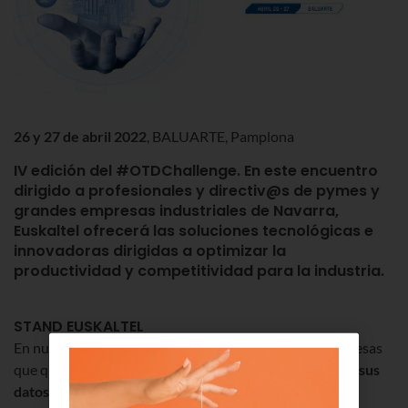
26 y 27 de abril 2022
, BALUARTE, Pamplona
IV edición del #OTDChallenge
. En este encuentro
dirigido a profesionales y directiv@s de pymes y
grandes empresas industriales de Navarra,
Euskaltel
ofrecerá las soluciones tecnológicas e
innovadoras dirigidas a
optimizar la
productividad y competitividad para la industria
.
STAND EUSKALTEL
En nuestro stand
diagnóstico gratuito
a todas las empresas
que quieran conocer su estado de madurez en el
uso de sus
datos.