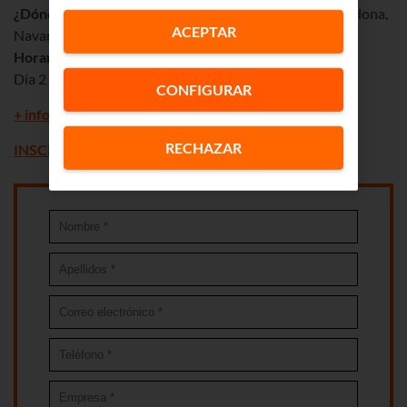
¿Dónde?
:
BALUARTE
, Pl. del Baluarte, s/n, 31002 Pamplona,
ACEPTAR
Navarra
Horario
: Día1 de 9:00h a 16:00h
Día 2 de 9:00h a 13:30h
CONFIGURAR
+ información sobre otd challenge 2023
RECHAZAR
INSCRÍBETE