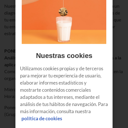
Nuestros expertos analizarán
de manera personalizada
un
diagnóstico gratuito de la madurez en el uso de los datos de
tu empresa. Y una vez analizado compartirán los puntos que
tu empresa debe acometer para poder implantar la mejor
estrategia para ser más competitivos.
PONENCIA TÉCNICA
Nuestras cookies
Análisis de producción y eficiencia operacional gracias a la
aplicación de la IA
Utilizamos cookies propias y de terceros
Como afrontar un proyecto con datos y aplicación de IA en la
para mejorar tu experiencia de usuario,
organización
elaborar informes estadísticos y
Miércoles, 26 de abril
mostrarte contenidos comerciales
Hora: 10:30
adaptados a tus intereses, mediante el
análisis de tus hábitos de navegación. Para
Ponente:
Adrián Bertol
, AI Sales Specialist en Euskaltel
más información, consulta nuestra
(Grupo MásMóvil)
política de cookies