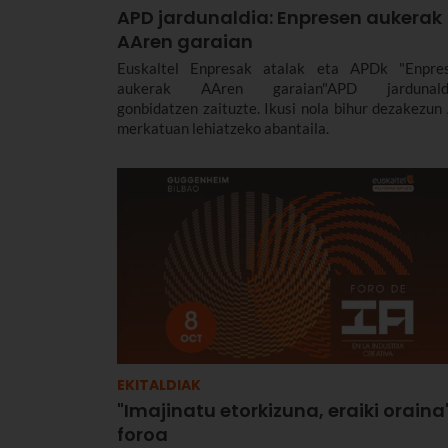
APD jardunaldia: Enpresen aukerak
AAren garaian
Euskaltel Enpresak atalak eta APDk "Enpre
aukerak AAren garaian"APD jardunald
gonbidatzen zaituzte. Ikusi nola bihur dezakezun
merkatuan lehiatzeko abantaila.
EKITALDIAK
"Imajinatu etorkizuna, eraiki oraina
foroa