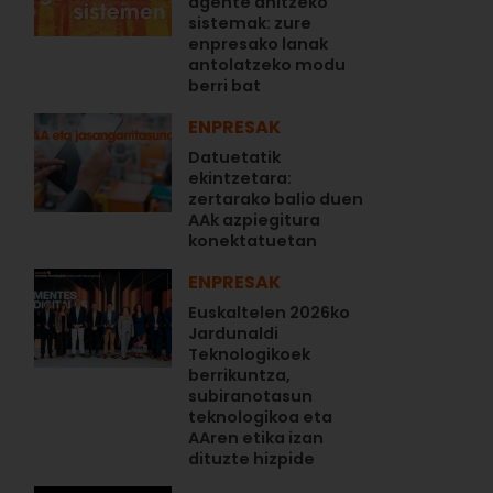
agente anitzeko
sistemak: zure
enpresako lanak
antolatzeko modu
berri bat
ENPRESAK
Datuetatik
ekintzetara:
zertarako balio duen
AAk azpiegitura
konektatuetan
ENPRESAK
Euskaltelen 2026ko
Jardunaldi
Teknologikoek
berrikuntza,
subiranotasun
teknologikoa eta
AAren etika izan
dituzte hizpide