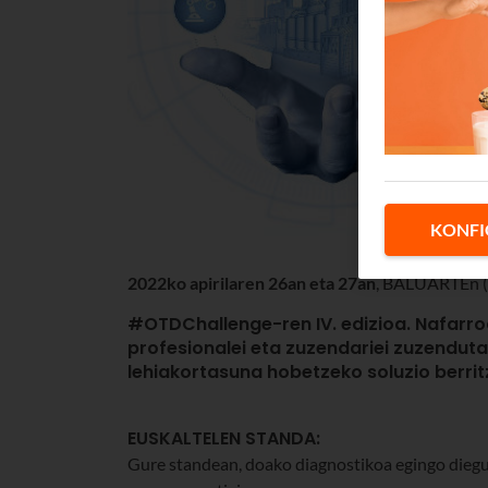
KONFI
2022ko apirilaren 26an eta 27an
, BALUARTEn (
#OTDChallenge
-ren IV. edizioa. Nafar
profesionalei eta zuzendariei zuzendut
lehiakortasuna hobetze
ko soluzio berri
EUSKALTELEN STANDA:
Gure standean, doako diagnostikoa egingo diegu