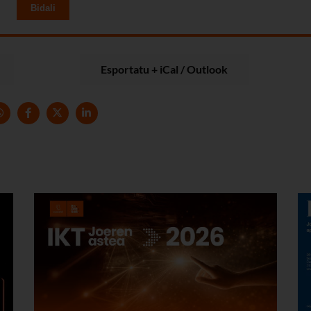
Bidali
Esportatu + iCal / Outlook