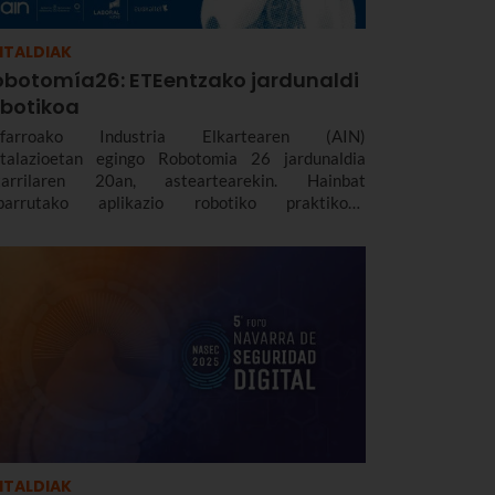
ITALDIAK
obotomía26: ETEentzako jardunaldi
obotikoa
farroako Industria Elkartearen (AIN)
stalazioetan egingo Robotomia 26 jardunaldia
tarrilaren 20an, asteartearekin. Hainbat
parrutako aplikazio robotiko praktikoak
akutsiko dira han, industriarekin, logistikarekin,
fentsarekin edo nekazaritzarekin lotuak.
ITALDIAK