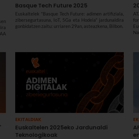
Basque Tech Future 2025
2
Euskaltelek "Basque Tech Future: adimen artifiziala,
AT
zibersegurtasuna, IoT, 5Ga eta Hodeia" jardunaldira
fo
sen
gonbidatzen zaitu: urriaren 29an, asteazkena, Bilbon.
Eu
ira
Na
 AA
Ad
EKITALDIAK
EK
"
Euskaltelen 2025eko Jardunaldi
AP
Teknologikoak
e