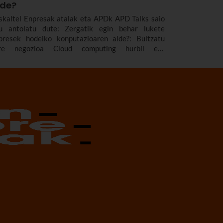
lde?
skaltel Enpresak atalak eta APDk APD Talks saio
u antolatu dute: Zergatik egin behar lukete
presek hodeiko konputazioaren alde?: Bultzatu
re negozioa Cloud computing hurbil eta
guruarekin.