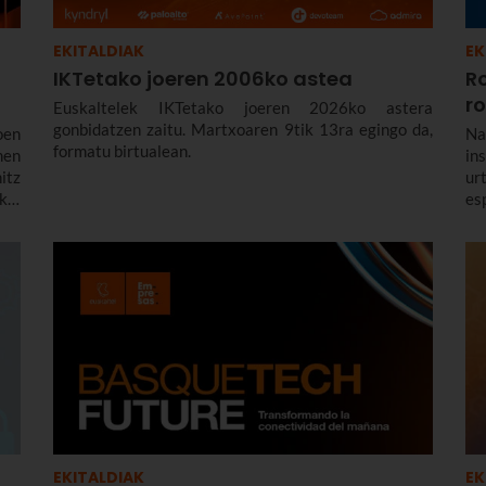
EKITALDIAK
EK
IKTetako joeren 2006ko astea
R
r
Euskaltelek IKTetako joeren 2026ko astera
gonbidatzen zaitu. Martxoaren 9tik 13ra egingo da,
oen
Na
formatu birtualean.
men
in
itz
ur
kal
es
atu
er
de
EKITALDIAK
EK