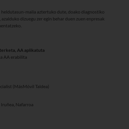
 heldutasun-maila aztertuko dute, doako diagnostiko
, azalduko dizuegu zer egin behar duen zuen enpresak
mentatzeko.
terketa, AA aplikatuta
a AA erabilita
ecialist (MásMóvil Taldea)
2 Iruñea, Nafarroa