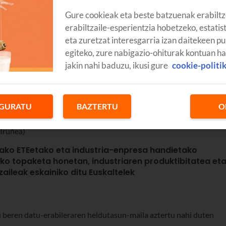
Gure cookieak eta beste batzuenak erabiltz
erabiltzaile-esperientzia hobetzeko, estatis
eta zuretzat interesgarria izan daitekeen pu
egiteko, zure nabigazio-ohiturak kontuan h
jakin nahi baduzu, ikusi gure
cookie-politi
GURATU
BAZTERTU
O
Iruñea)
roako ETEetako eta industria-enpresa handietako
ako topaketa honetan,
industriaren produktibitatea et
tzaileak eskainiko ditu
Euskaltelek
 beren datu-erabileraren heldutasun-maila aztertu nahi duten