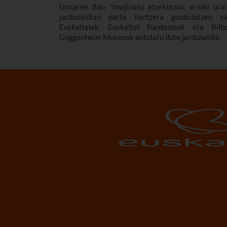
Urriaren 8an “Imajinatu etorkizuna, eraiki orai
jardunaldian parte hartzera gonbidatzen za
Euskaltelek. Euskaltel Fundazioak eta Bilb
Guggenheim Museoak antolatu dute jardunaldia.