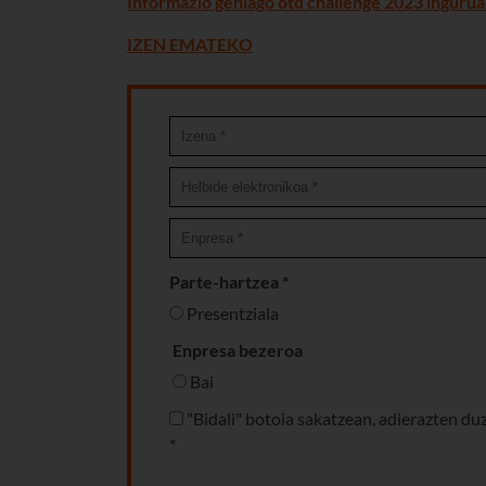
Informazio gehiago otd challenge 2023 inguru
IZEN EMATEKO
Parte-hartzea *
Presentziala
Enpresa bezeroa
Bai
"Bidali" botoia sakatzean, adierazten d
*