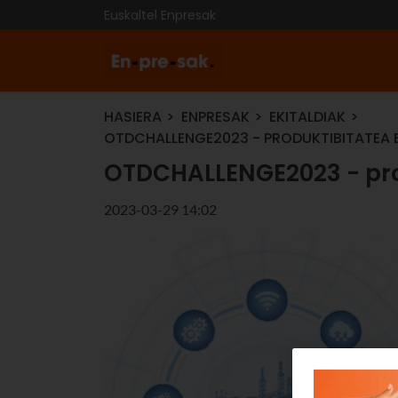
Euskaltel Enpresak
HASIERA
ENPRESAK
EKITALDIAK
OTDCHALLENGE2023 - PRODUKTIBITATEA 
OTDCHALLENGE2023 - pro
2023-03-29 14:02