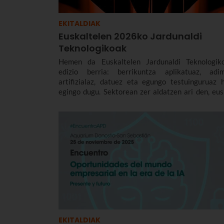
EKITALDIAK
Euskaltelen 2026ko Jardunaldi
Teknologikoak
Hemen da Euskaltelen Jardunaldi Teknologik
edizio berria: berrikuntza aplikatuaz, adi
artifizialaz, datuez eta egungo testuinguruaz h
egingo dugu. Sektorean zer aldatzen ari den, eus
enpresetan zer eragin duen eta nola jok
partekatuko dugu.
EKITALDIAK