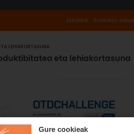
Ekitaldiak
Arrakasta-kasua
ETA LEHIAKORTASUNA
duktibitatea eta lehiakortasuna
Gure cookieak