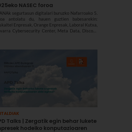
025eko NASEC foroa
ANAk segurtasun digitalari buruzko Nafarroako 5.
roa antolatu du, hauen guztien babesarekin:
skaltel Enpresak, Orange Enpresak, Laboral Kutxa,
varra Cybersecurity Center, Meta Data, Discom,
hoc, Conetic eta Veridas.
ITALDIAK
D Talks | Zergatik egin behar lukete
npresek hodeiko konputazioaren