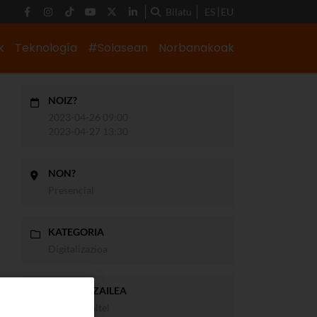
Bilatu
ES
EU
k
Teknología
#Solasean
Norbanakoak
NOIZ?
2023-04-26 09:00
2023-04-27 13:30
NON?
Presencial
KATEGORIA
Digitalizazioa
ANTOLATZAILEA
Blog Euskaltel