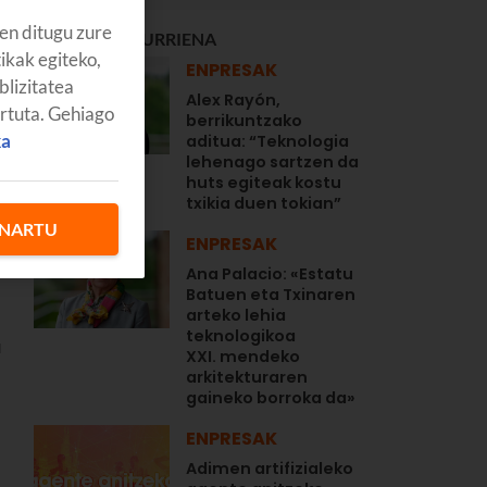
en ditugu zure
GEHIEN IRAKURRIENA
tikak egiteko,
ENPRESAK
blizitatea
Alex Rayón,
artuta. Gehiago
berrikuntzako
ka
aditua: “Teknologia
lehenago sartzen da
huts egiteak kostu
txikia duen tokian”
NARTU
ENPRESAK
Ana Palacio: «Estatu
Batuen eta Txinaren
arteko lehia
teknologikoa
a
XXI. mendeko
arkitekturaren
gaineko borroka da»
ENPRESAK
Adimen artifizialeko