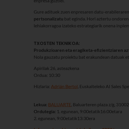
enpresa guztiei.
Gure adituek zuen enpresaren datu-erabileraren
pertsonalizatu
bat eginda. Hori aztertu ondoren
lehiakorragoa izateko estrategiarik onena inple
TXOSTEN TEKNIKOA:
Produkzioaren eta eragiketa-efizientziaren az
Nola gauzatu proiektu bat erakundean datuak et
Apirilak 26, asteazkena
Ordua: 10:30
Hizlaria:
Adrián Bertol
, Euskalteleko AI Sales Sp
Lekua:
BALUARTE
, Baluarteren plaza z/g, 3100
Ordutegia:
1. egunean, 9:00etatik16:00etara
2. egunean, 9:00etatik13:30era