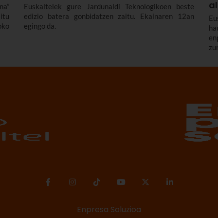
a
na”
Euskaltelek gure Jardunaldi Teknologikoen beste
itu
edizio batera gonbidatzen zaitu. Ekainaren 12an
Eu
oko
egingo da.
ha
en
zu
se
Enpresa Soluzioa