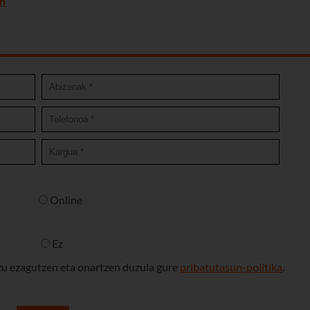
an
Online
Ez
uzu ezagutzen eta onartzen duzula gure
pribatutasun-politika
.