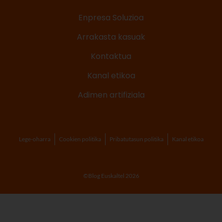
Enpresa Soluzioa
Arrakasta kasuak
Kontaktua
Kanal etikoa
Adimen artifiziala
Lege-oharra
Cookien politika
Pribatutasun politika
Kanal etikoa
©Blog Euskaltel 2026