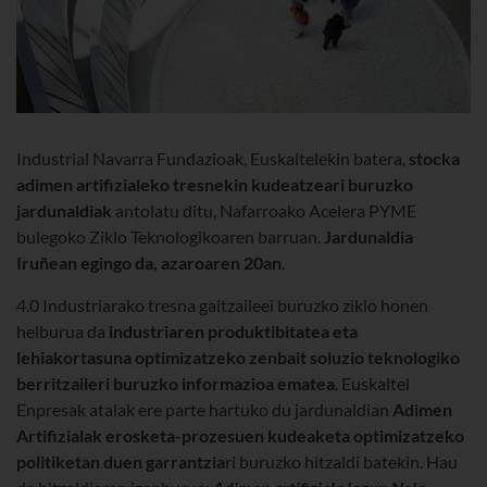
Industrial Navarra Fundazioak, Euskaltelekin batera,
stocka
adimen artifizialeko tresnekin kudeatzeari buruzko
jardunaldiak
antolatu ditu, Nafarroako Acelera PYME
bulegoko Ziklo Teknologikoaren barruan.
Jardunaldia
Iruñean egingo da, azaroaren 20an
.
4.0 Industriarako tresna gaitzaileei buruzko ziklo honen
helburua da
industriaren produktibitatea eta
lehiakortasuna optimizatzeko zenbait soluzio teknologiko
berritzaileri buruzko informazioa ematea
.
Euskaltel
Enpresak atalak ere parte hartuko du jardunaldian
Adimen
Artifizialak erosketa-prozesuen kudeaketa optimizatzeko
politiketan duen
garrantzia
ri buruzko hitzaldi batekin. Hau