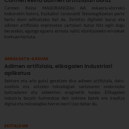
Carmen Reina adimen artifizialari buruz
Carmen Reina MASORANGEko AA eskaera-alorreko
kidearekin batera, Euskaltel Jardunaldi Teknologikoetan parte
hartu duen adituetako bat da. Zerbitzu digitalei buruz eta
adimen artifiziala enpresetan sartzeari buruz hitz egin dugu
berarekin, egungo egoera erreala nahiz etorkizuneko erronkak
kontuan hartuta.
ARRAKASTA-KASUAK
Adimen artifiziala, elikagaien industriari
aplikatua
Sektore eta arlo gutxi geratzen dira adimen artifiziala, datu-
analisia eta antzeko teknologiak sartzearen ondoriozko
bultzadaren eta aldaketen eraginetik kanpo. Elikagaien
industria bezain funtsezkoa den sektore batek ere iraultza
digital eta teknologiko horren berri izan behar du.
EKITALDIAK