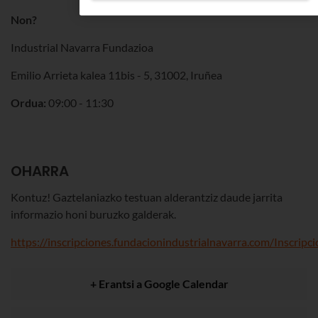
Non?
Industrial Navarra Fundazioa
Emilio Arrieta kalea 11bis - 5, 31002, Iruñea
Ordua:
09:00 - 11:30
OHARRA
Kontuz! Gaztelaniazko testuan alderantziz daude jarrita
informazio honi buruzko galderak.
https://inscripciones.fundacionindustrialnavarra.com/Inscrip
+ Erantsi a Google Calendar