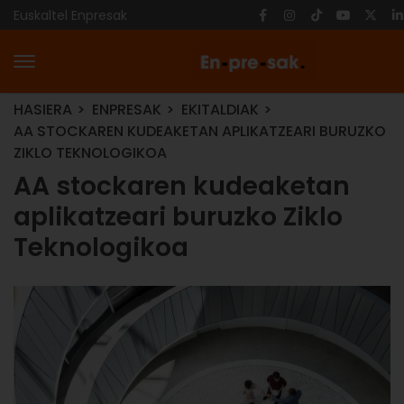
Euskaltel Enpresak
HASIERA
ENPRESAK
EKITALDIAK
AA STOCKAREN KUDEAKETAN APLIKATZEARI BURUZKO
ZIKLO TEKNOLOGIKOA
AA stockaren kudeaketan
aplikatzeari buruzko Ziklo
Teknologikoa