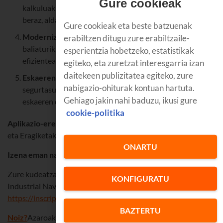
Gure cookieak
kalkuluak testuinguru espezifikoen arabera doitzeko eta,
beraz, aldatuz doazen beharretara egokitzeko.
Gure cookieak eta beste batzuenak
Modernizazioa eta efizientzia:
Algoritmo aurreratuak
erabiltzen ditugu zure erabiltzaile-
baliaturik, AAk kalkulu-programa modernizatzen du, eta
esperientzia hobetzeko, estatistikak
efizienteago eta mantentzeko errazago bihurtzen.
egiteko, eta zuretzat interesgarria izan
daitekeen publizitatea egiteko, zure
Eskaeren optimizazioa:
Eskaeraren, biltegiratzearen eta
nabigazio-ohiturak kontuan hartuta.
segurtasun-stockaren kostuak kontuan hartuta, AAk
Gehiago jakin nahi baduzu, ikusi gure
eskaeren dimentsionamendua optimizatzen du.
cookie-politika
Aplikazio-eremua enpresaren barruan:
Logistika, Erosketak
eta Eragiketak Saila
ONARTU
Izena eman nahi duzu?
Zure kudeatzailearen bidez egin dezakezu, edo zuzenean,
KONFIGURATU
Industrial Navarra Fundazioaren webgunean ->
https://inscripciones.fundacionindustrialnavarra.com/Inscrip
BAZTERTU
Noiz?
Azaroak 20, asteazkena