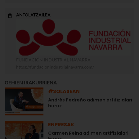
ANTOLATZAILEA
FUNDACIÓN INDUSTRIAL NAVARRA
https://fundacionindustrialnavarra.com/
GEHIEN IRAKURRIENA
#SOLASEAN
Andrés Pedreño adimen artifizialari
buruz
ENPRESAK
Carmen Reina adimen artifizialari
buruz