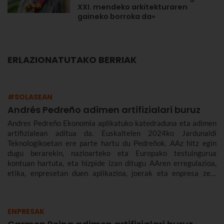
XXI. mendeko arkitekturaren
gaineko borroka da»
ERLAZIONATUTAKO BERRIAK
#SOLASEAN
Andrés Pedreño adimen artifizialari buruz
Andres Pedreño Ekonomia aplikatuko katedraduna eta adimen
artifizialean aditua da. Euskaltelen 2024ko Jardunaldi
Teknologikoetan ere parte hartu du Pedreñok. AAz hitz egin
dugu berarekin, nazioarteko eta Europako testuingurua
kontuan hartuta, eta hizpide izan ditugu AAren erregulazioa,
etika, enpresetan duen aplikazioa, joerak eta enpresa zein
gizarte gisa aurrez aurre ditugun desafioak.
ENPRESAK