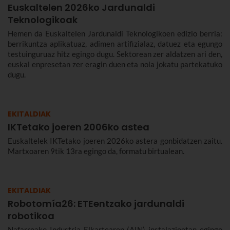
Euskaltelen 2026ko Jardunaldi
Teknologikoak
Hemen da Euskaltelen Jardunaldi Teknologikoen edizio berria:
berrikuntza aplikatuaz, adimen artifizialaz, datuez eta egungo
testuinguruaz hitz egingo dugu. Sektorean zer aldatzen ari den,
euskal enpresetan zer eragin duen eta nola jokatu partekatuko
dugu.
EKITALDIAK
IKTetako joeren 2006ko astea
Euskaltelek IKTetako joeren 2026ko astera gonbidatzen zaitu.
Martxoaren 9tik 13ra egingo da, formatu birtualean.
EKITALDIAK
Robotomía26: ETEentzako jardunaldi
robotikoa
Nafarroako Industria Elkartearen (AIN) instalazioetan egingo