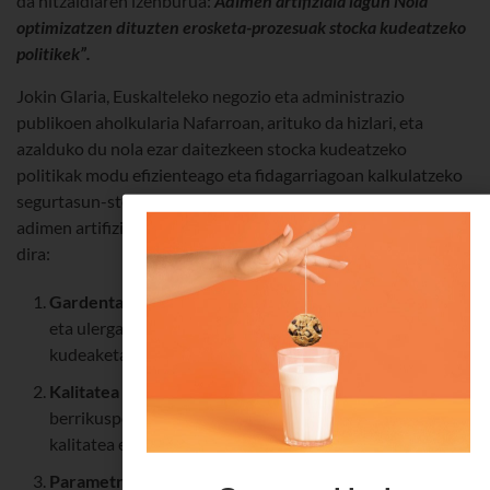
da hitzaldiaren izenburua:
Adimen artifiziala lagun Nola
optimizatzen dituzten erosketa-prozesuak stocka kudeatzeko
politikek”.
Jokin Glaria, Euskalteleko negozio eta administrazio
publikoen aholkularia Nafarroan, arituko da hizlari, eta
azalduko du nola ezar daitezkeen stocka kudeatzeko
politikak modu efizienteago eta fidagarriagoan kalkulatzeko
segurtasun-stockak eta eskaera-puntuak. Prozesu horretan
adimen artifiziala aplikatzean, onura nabarmenak lortzen
dira:
Gardentasuna eta ulergarritasuna
AAk gardentasuna
eta ulergarritasuna areagotzen ditu stockaren
kudeaketarekin zerikusia duten alderdi guztientzat.
Kalitatea eta konfiantza:
Eskuz egin beharreko
berrikuspenen beharra txikiagotzean, AAk emaitzen
kalitatea eta emaitzekiko konfiantza hobetzen ditu.
Parametrizazio pertsonalizatua:
AAk aukera ematen du