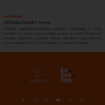
EKITALDIAK
2025eko NASEC foroa
ATANAk segurtasun digitalari buruzko Nafarroako 5. foroa
antolatu du, hauen guztien babesarekin: Euskaltel Enpresak,
Orange Enpresak, Laboral Kutxa, Navarra Cybersecurity
Center, Meta Data, Discom, Adhoc, Conetic eta Veridas.