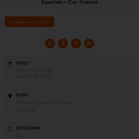
Esportatu + iCal / Outlook
Inteligencia Artificial
NOIZ?
2024-11-20 09:30
2024-11-20 11:00
NON?
Fundación Industrial Navarra
Ver mapa
KATEGORIA
IA