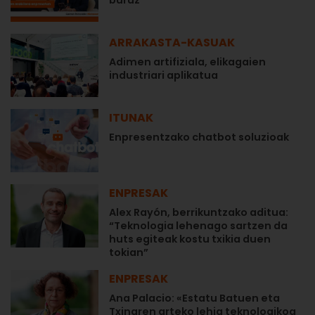
ARRAKASTA-KASUAK
Adimen artifiziala, elikagaien
industriari aplikatua
ITUNAK
Enpresentzako chatbot soluzioak
ENPRESAK
Alex Rayón, berrikuntzako aditua:
“Teknologia lehenago sartzen da
huts egiteak kostu txikia duen
tokian”
ENPRESAK
Ana Palacio: «Estatu Batuen eta
Txinaren arteko lehia teknologikoa