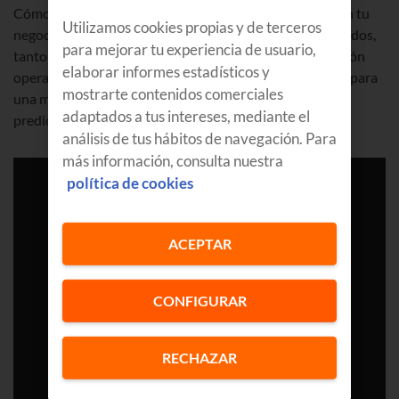
Cómo aplicar la Inteligencia Artificial en tu empresa y en tu
Utilizamos cookies propias y de terceros
negocio de una forma rápida, eficiente y sin costes elevados,
para mejorar tu experiencia de usuario,
tanto para poder aprovechar al máximo la automatización
elaborar informes estadísticos y
operativa como para mejorar la experiencia de cliente y para
mostrarte contenidos comerciales
una mejor toma de decisiones mediante información
adaptados a tus intereses, mediante el
predictiva.
análisis de tus hábitos de navegación. Para
más información, consulta nuestra
política de cookies
ACEPTAR
CONFIGURAR
RECHAZAR