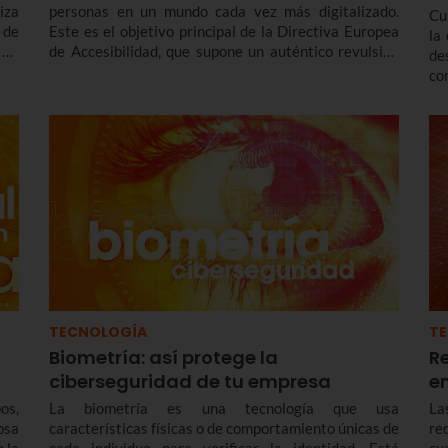
iza
personas en un mundo cada vez más digitalizado.
Cu
 de
Este es el objetivo principal de la Directiva Europea
la
IoT
de Accesibilidad, que supone un auténtico revulsivo
de
que
en la regulación de la accesibilidad de productos y
co
servicios digitales.
em
in
ma
Em
TECNOLOGÍA
T
Biometría: así protege la
R
ciberseguridad de tu empresa
e
os,
La biometría es una tecnología que usa
La
osa
características físicas o de comportamiento únicas de
re
n la
cada individuo para verificar la identidad. Está
cu