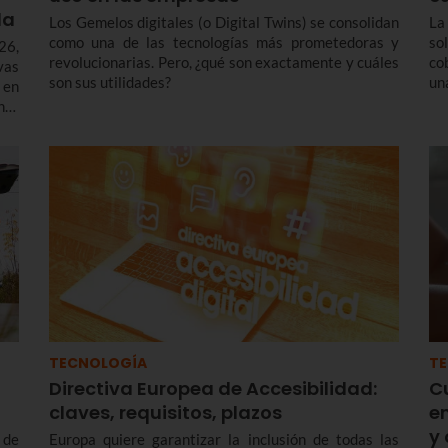
da
Los Gemelos digitales (o Digital Twins) se consolidan
La
como una de las tecnologías más prometedoras y
so
26,
revolucionarias. Pero, ¿qué son exactamente y cuáles
co
vas
son sus utilidades?
un
 en
con
nto
de
l o
co
TECNOLOGÍA
T
Directiva Europea de Accesibilidad:
C
claves, requisitos, plazos
e
y 
 de
Europa quiere garantizar la inclusión de todas las