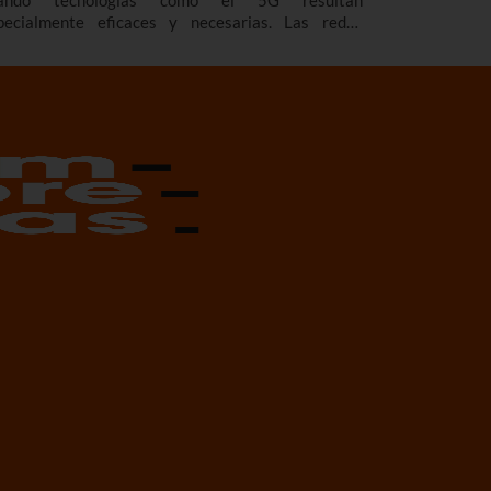
pecialmente eficaces y necesarias. Las redes
ivadas 5G para emergencias son buena muestra de
lo y ya estamos trabajando en proyectos pioneros.