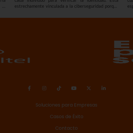
 el
estrechamente vinculada a la ciberseguridad porque
es
n y
las tecnologías biométricas se utilizan, cada vez, más
pr
nte
para mejorar la seguridad en la autenticación o el
el
control de accesos físicos y digitales.
Soluciones para Empresas
Casos de Éxito
Contacto