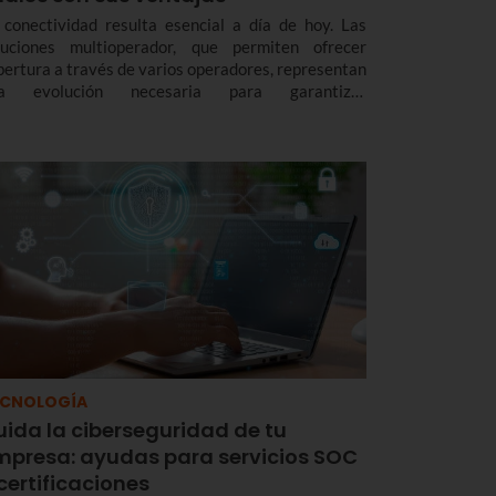
 conectividad resulta esencial a día de hoy. Las
luciones multioperador, que permiten ofrecer
bertura a través de varios operadores, representan
a evolución necesaria para garantizar
ectividad, flexibilidad y sostenibilidad en todo tipo
 espacios, aportando ventajas tanto a usuarios
mo a empresas.
ECNOLOGÍA
uida la ciberseguridad de tu
mpresa: ayudas para servicios SOC
certificaciones