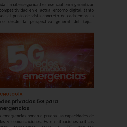
idar la ciberseguridad es esencial para garantizar
 competitividad en el actual entorno digital, tanto
sde el punto de vista concreto de cada empresa
mo desde la perspectiva general del tejido
presarial de Euskadi. Por ello resultan tan
teresantes líneas de ayudas como la que tiene en
rcha SPRI, la Agencia Vasca de Desarrollo
presarial.
ECNOLOGÍA
edes privadas 5G para
mergencias
s emergencias ponen a prueba las capacidades de
des y comunicaciones. Es en situaciones críticas
ando tecnologías como el 5G resultan