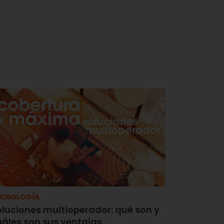
ECNOLOGÍA
oluciones multioperador: qué son y
uáles son sus ventajas