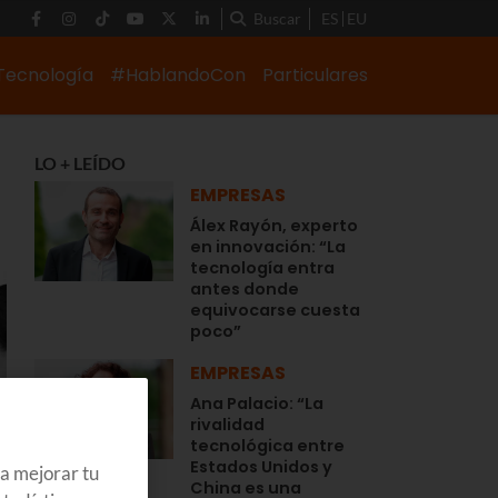
Buscar
ES
EU
Tecnología
#HablandoCon
Particulares
LO + LEÍDO
EMPRESAS
Álex Rayón, experto
en innovación: “La
tecnología entra
antes donde
equivocarse cuesta
poco”
EMPRESAS
Ana Palacio: “La
rivalidad
tecnológica entre
Estados Unidos y
ra mejorar tu
China es una