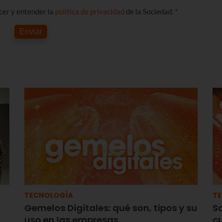
ocer y entender la
política de privacidad
de la Sociedad. *
Enviar
TECNOLOGÍA
T
Gemelos Digitales: qué son, tipos y su
S
uso en las empresas
c