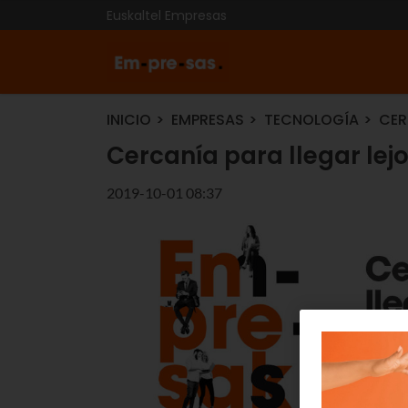
Euskaltel Empresas
INICIO
EMPRESAS
TECNOLOGÍA
CER
Cercanía para llegar lej
2019-10-01 08:37