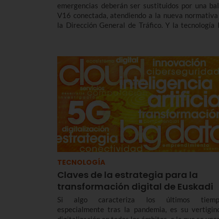
emergencias deberán ser sustituidos por una bal
V16 conectada, atendiendo a la nueva normativa
la Dirección General de Tráfico. Y la tecnología 
juega un papel esencial en estas nuevas balizas 
se comunican con la DGT en tiempo real.
TECNOLOGÍA
Claves de la estrategia para la
transformación digital de Euskadi
Si algo caracteriza los últimos tiemp
especialmente tras la pandemia, es su vertigin
digitalización en todos los ámbitos, a la que se une