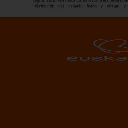
hibridación del espacio físico y virtual y
surgimiento de nuevas oportunidades de innovació
crecimiento económico derivados de la crecie
"datificación".