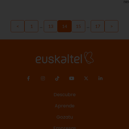
completes podrás navegar a toda velocidad por
ne
nuestra red. ¡Vale la pena! Dile adiós al 3G.
bu
lí
co
<
1
...
13
14
15
...
17
>
Descubre
Aprende
Gozatu
Empresas