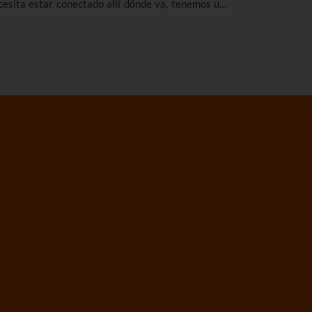
cesita estar conectado allí dónde va, tenemos una
ena noticia: ¡nuestro WiFi te acompaña gratis y sin
mites! En la calle, en el bus, en la playa… Siempre
ntigo.