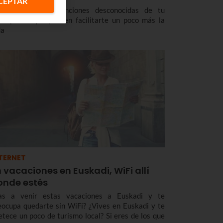
CEPTAR
scubre algunas funciones desconocidas de tu
artphone que pueden facilitarte un poco más la
da
TERNET
 vacaciones en Euskadi, WiFi allí
onde estés
as a venir estas vacaciones a Euskadi y te
eocupa quedarte sin WiFi? ¿Vives en Euskadi y te
etece un poco de turismo local? Si eres de los que