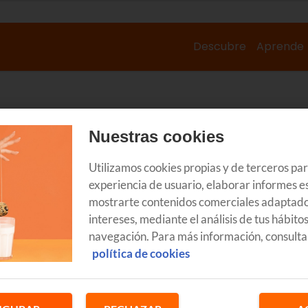
Descubre
Aprende
Nuestras cookies
Utilizamos cookies propias y de terceros pa
experiencia de usuario, elaborar informes es
mostrarte contenidos comerciales adaptado
intereses, mediante el análisis de tus hábito
navegación. Para más información, consulta
política de cookies
INTERNET
IN
El 15 de junio decimos agur al
6
Roaming en la Unión Europea
t