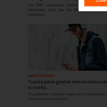
CONF
Con WiFi vacaciones, podrás disfrutar de 1
adicionales para que los disfrutes durante 
vacaciones
SMARTPHONES
Trucos para gastar menos datos d
tu tarifa
Te ayudamos a ahorrar megas en tu smartphone 
unos trucos muy sencillos.