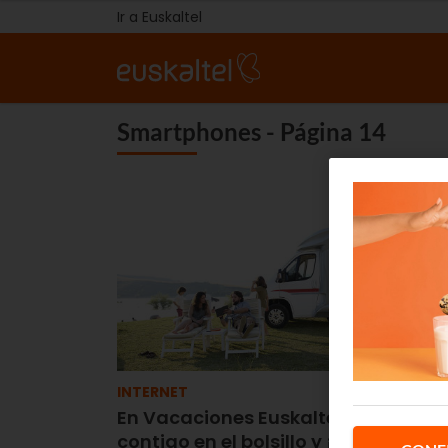
Ir a Euskaltel
Smartphones - Página 14
INTERNET
En Vacaciones Euskaltel WiFi va
contigo en el bolsillo y ¡gratis!