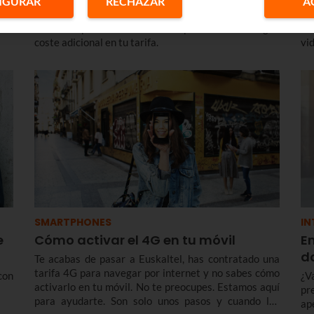
IGURAR
RECHAZAR
A
0MG
A partir del 15 de junio podrás hablar y navegar por
De
tus
todo el Espacio Económico Europeo sin sufrir ningún
sm
coste adicional en tu tarifa.
vi
SMARTPHONES
IN
e
Cómo activar el 4G en tu móvil
En
d
Te acabas de pasar a Euskaltel, has contratado una
tarifa 4G para navegar por internet y no sabes cómo
con
¿V
activarlo en tu móvil. No te preocupes. Estamos aquí
pr
para ayudarte. Son solo unos pasos y cuando los
ap