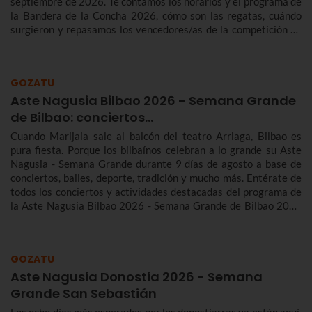
septiembre de 2026. Te contamos los horarios y el programa de
la Bandera de la Concha 2026, cómo son las regatas, cuándo
surgieron y repasamos los vencedores/as de la competición de
traineras más importante de la temporada.n
GOZATU
Aste Nagusia Bilbao 2026 - Semana Grande
de Bilbao: conciertos…
Cuando Marijaia sale al balcón del teatro Arriaga, Bilbao es
pura fiesta. Porque los bilbaínos celebran a lo grande su Aste
Nagusia - Semana Grande durante 9 días de agosto a base de
conciertos, bailes, deporte, tradición y mucho más. Entérate de
todos los conciertos y actividades destacadas del programa de
la Aste Nagusia Bilbao 2026 - Semana Grande de Bilbao 2026
del 22 al 30 de agosto.
GOZATU
Aste Nagusia Donostia 2026 - Semana
Grande San Sebastián