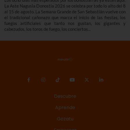
Los ocho días más esperados por los donostiarras ya están aquí.
La Aste Nagusia Donostia 2026 se celebra por todo lo alto del 8
al 15 de agosto. La Semana Grande de San Sebastián vuelve con
el tradicional cañonazo que marca el inicio de las fiestas, los
fuegos artificiales que tanto nos gustan, los gigantes y
cabezudos, los toros de fuego, los conciertos...
Descubre
Aprende
Gozatu