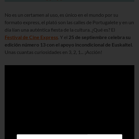
No es un certamen al uso, es único en el mundo por su
formato express, el plató son las calles de Portugalete y en un
día lían una auténtica fiesta de la cultura. ¿Qué es? El
Festival de Cine Express
. Y el
25 de septiembre celebra su
edición número 13 con el apoyo incondicional de Euskaltel
.
Unas cuantas curiosidades en 3, 2, 1... ¡Acción!