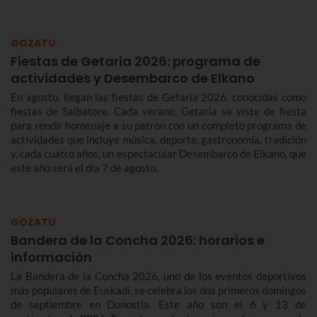
Te contamos más sobre el origen y el desfile del Alarde de
Hondarribia 2026 y el programa de fiestas de Hondarribia
2026. Toma nota porque las fiestas son del 4 al 10 de
GOZATU
septiembre.
Fiestas de Getaria 2026: programa de
actividades y Desembarco de Elkano
En agosto, llegan las fiestas de Getaria 2026, conocidas como
fiestas de Salbatore. Cada verano, Getaria se viste de fiesta
para rendir homenaje a su patrón con un completo programa de
actividades que incluye música, deporte, gastronomía, tradición
y, cada cuatro años, un espectacular Desembarco de Elkano, que
este año será el día 7 de agosto.
GOZATU
Bandera de la Concha 2026: horarios e
información
La Bandera de la Concha 2026, uno de los eventos deportivos
más populares de Euskadi, se celebra los dos primeros domingos
de septiembre en Donostia. Este año son el 6 y 13 de