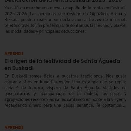
Ya está en marcha una nueva campaña de la renta en Euskadi:
2025-2026. Las personas que residan en Gipuzkoa, Araba y
Bizkaia pueden realizar su declaración a través de internet,
teléfono o de forma presencial. Te contamos las fechas y plazos,
las modalidades y principales deducciones.
APRENDE
El origen de la festividad de Santa Águeda
en Euskadi
En Euskadi somos fieles a nuestras tradiciones. Nos gusta
cantar y si es en kuadrilla mejor. Una estampa que se repite
cada 4 de febrero, víspera de Santa Águeda. Vestidos de
baserritarras y acompañados de la makila, los coros y
agrupaciones recorren las calles cantando en honor a la virgen y
recaudando dinero para una causa benéfica. Te contamos la
historia de Santa Águeda, cómo se celebra en Bilbao y en otras
localidades de Euskadi para que no te pierdas Agate Deuna.
APRENDE