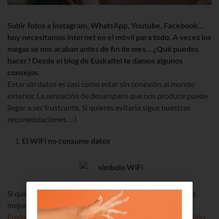
Subir fotos a Instagram, WhatsApp, Youtube, Facebook…
hoy necesitamos internet en el móvil para todo. A veces los
megas se nos acaban antes de fin de mes… ¿Qué puedes
hacer? Desde el blog de Euskaltel te damos algunos
consejos.
Estar sin datos es casi como estar sin conexión al mundo
exterior. La sensación de desamparo que nos produce puede
llegar a ser frustrante. Si quieres evitarla sigue nuestras
recomendaciones. ;-)
El WiFi no consume datos
Si quieres ahorrar en datos y navegar a toda velocidad, lo
mejor es
estar conectado a una red WiFi
.
Euskaltel WiFi tiene ya más de 150.000 puntos de conexión