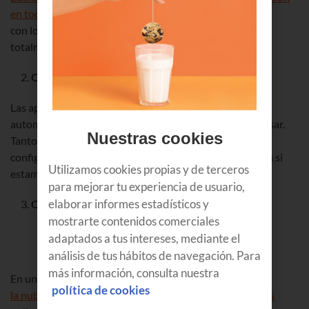
en todo Euskadi
con los que puedes navegar a alta velocidad de forma
totalmente gratuita por ser cliente de Euskaltel.
Cuidado con las actualizaciones de aplicaciones
Las aplicaciones se actualizan muchas veces de forma
automática, gastando nuestros preciados megas sin avisar.
Nuestras cookies
Tanto
Android
como
iOS
ofrecen la posibilidad de
configurarse para que las aplicaciones solo se actualicen si
Utilizamos cookies propias y de terceros
estamos conectados a una red WiFi.
para mejorar tu experiencia de usuario,
elaborar informes estadísticos y
Copias de seguridad en la nube
mostrarte contenidos comerciales
adaptados a tus intereses, mediante el
análisis de tus hábitos de navegación. Para
más información, consulta nuestra
En un post anterior mentábamos a
política de cookies
la nube como una excelente opción para compartir fotos