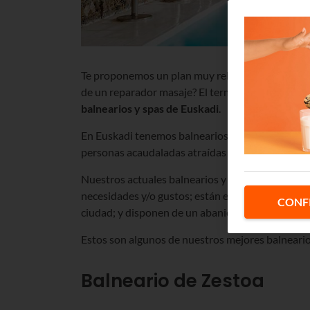
Te proponemos un plan muy relajante. ¿Qué tal d
de un reparador masaje? El termalismo está de m
balnearios y spas de Euskadi
.
En Euskadi tenemos balnearios desde mediados del 
personas acaudaladas atraídas por sus comodida
Nuestros actuales balnearios y spas se han adapt
necesidades y/o gustos; están en entornos natura
CONF
ciudad; y disponen de un abanico de opciones ta
Estos son algunos de nuestros mejores balneario
Balneario de Zestoa