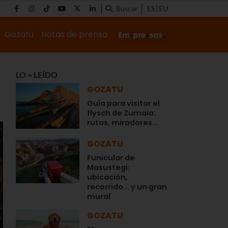
Buscar
ES
EU
Gozatu
Notas de prensa
LO + LEÍDO
GOZATU
Guía para visitar el
flysch de Zumaia:
rutas, miradores...
GOZATU
Funicular de
Masustegi:
ubicación,
recorrido... y un gran
mural
GOZATU