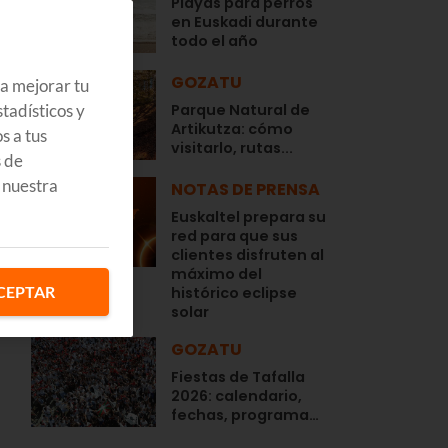
Playas para perros
en Euskadi durante
todo el año
GOZATU
ra mejorar tu
tadísticos y
Parque Natural de
Artikutza: cómo
s a tus
visitarlo, rutas...
s de
 nuestra
NOTAS DE PRENSA
Euskaltel prepara su
red para que sus
clientes disfruten al
,
máximo del
CEPTAR
histórico eclipse
solar
GOZATU
Fiestas de Tafalla
2026: calendario,
fechas, programa…