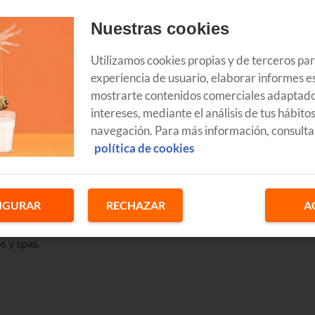
Nuestras cookies
Utilizamos cookies propias y de terceros pa
isfrutar de una bañera de hidromasaje, una ducha de contrastes o
experiencia de usuario, elaborar informes es
oda, así que hemos preparado una selección con los
mejores
mostrarte contenidos comerciales adaptado
intereses, mediante el análisis de tus hábito
navegación. Para más información, consulta
siglo XIX. En su origen, solían estar en la costa y a ellos acudían
política de cookies
des y por sus propiedades medicinales.
ado a los tiempos; ahora ofrecen opciones para todos los bolsillos
les de excepción, a escasos metros de la playa o en la propia
IGURAR
RECHAZAR
A
n amplio que resulta complicado decidirse.
s y spas.