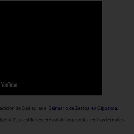
adición de Euskadi es el
Balneario de
Zestoa,
en Gipuzkoa
.
iglo XIX, su estilo recuerda al de los grandes centros termales