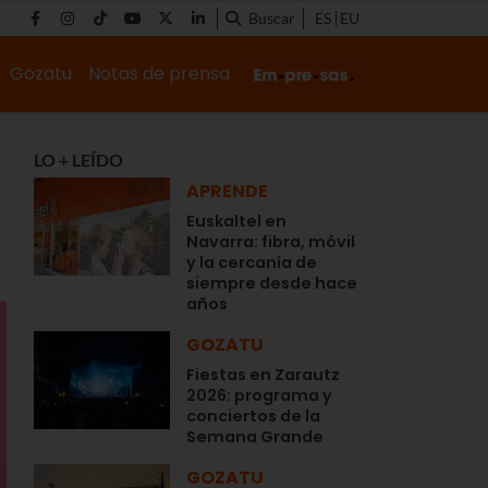
Buscar
ES
EU
Gozatu
Notas de prensa
LO + LEÍDO
APRENDE
Euskaltel en
Navarra: fibra, móvil
y la cercanía de
siempre desde hace
años
GOZATU
Fiestas en Zarautz
2026: programa y
conciertos de la
Semana Grande
GOZATU