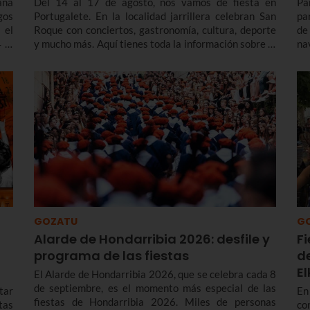
ana
Del 14 al 17 de agosto, nos vamos de fiesta en
Pa
gos
Portugalete. En la localidad jarrillera celebran San
pa
 el
Roque con conciertos, gastronomía, cultura, deporte
de
 al
y mucho más. Aquí tienes toda la información sobre el
na
programa de fiestas de Portugalete 2026 y también
en
de las prefiestas, que empiezan varios días antes.
enc
GOZATU
G
Alarde de Hondarribia 2026: desfile y
F
programa de las fiestas
d
E
El Alarde de Hondarribia 2026, que se celebra cada 8
de septiembre, es el momento más especial de las
tar
En
fiestas de Hondarribia 2026. Miles de personas
stas
co