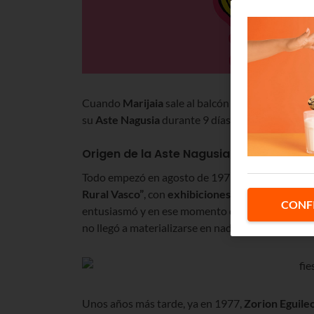
Cuando
Marijaia
sale al balcón del
teatro Arriag
su
Aste Nagusia
durante 9 días de agosto a base 
Origen de la Aste Nagusia de Bilbao
Todo empezó en agosto de 1973, cuando unos gr
Rural Vasco”
, con
exhibiciones gratuitas de Her
CONF
entusiasmó y en ese momento quedó en el aire que
no llegó a materializarse en nada concreto.
Unos años más tarde, ya en 1977,
Zorion Eguile