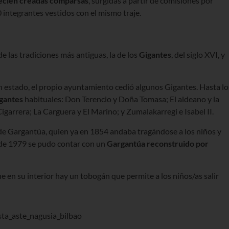
ecién creadas comparsas
, surgidas a partir de comisiones por
 integrantes vestidos con el mismo traje.
e las tradiciones más antiguas, la de los
Gigantes
, del siglo XVI, y
 estado, el propio ayuntamiento cedió algunos Gigantes. Hasta lo
gantes
habituales: Don Terencio y Doña Tomasa; El aldeano y la
 Cigarrera; La Carguera y El Marino; y Zumalakarregi e Isabel II.
de Gargantúa, quien ya en 1854 andaba tragándose a los niños y
a de 1979 se pudo contar con un
Gargantúa reconstruido por
e en su interior hay un tobogán que permite a los niños/as salir