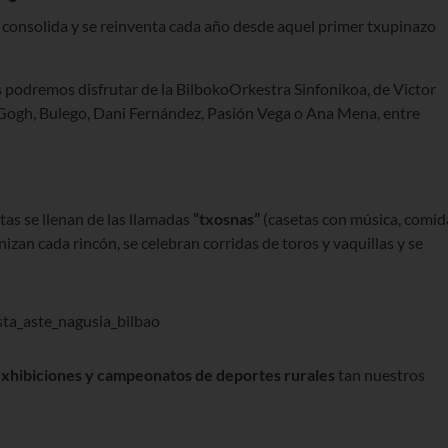
 se consolida y se reinventa cada año desde aquel primer txupinazo
s podremos disfrutar de la BilbokoOrkestra Sinfonikoa, de Victor
 Gogh, Bulego, Dani Fernández, Pasión Vega o Ana Mena, entre
stas se llenan de las llamadas
“txosnas”
(casetas con música, comid
izan cada rincón, se celebran corridas de toros y vaquillas y se
xhibiciones y campeonatos de deportes rurales
tan nuestros