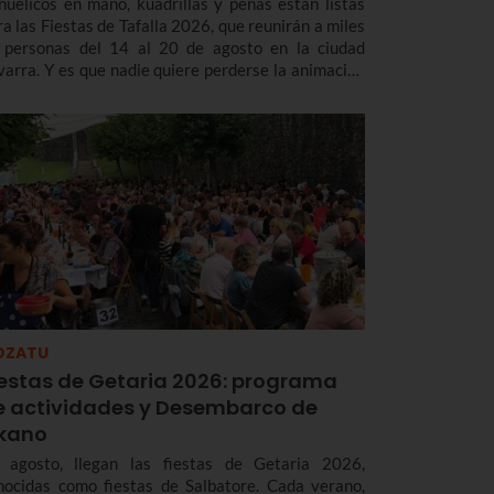
ñuelicos en mano, kuadrillas y peñas están listas
ra las Fiestas de Tafalla 2026, que reunirán a miles
 personas del 14 al 20 de agosto en la ciudad
varra. Y es que nadie quiere perderse la animación
 la calle con los Gigantes, las rondas musicales, los
ierros o la esperada subida a la Salve.
OZATU
iestas de Getaria 2026: programa
e actividades y Desembarco de
lkano
 agosto, llegan las fiestas de Getaria 2026,
nocidas como fiestas de Salbatore. Cada verano,