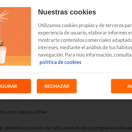
Nuestras cookies
Utilizamos cookies propias y de terceros pa
experiencia de usuario, elaborar informes es
mostrarte contenidos comerciales adaptado
a
, Bilbao es pura fiesta. Porque los bilbaínos celebran a lo grande
intereses, mediante el análisis de tus hábito
de conciertos, bailes, deporte, tradición y mucho más.
navegación. Para más información, consulta
política de cookies
andes almacenes organizaron en Bilbao la
“
I Semana de Deporte
ri Kirolak
de los mejores deportistas del momento. Al público le
IGURAR
RECHAZAR
A
 sería buena idea intentar acercar las fiestas a la gente, aunque
or
, periodista y locutor de radio, lanzó desde su programa la idea d