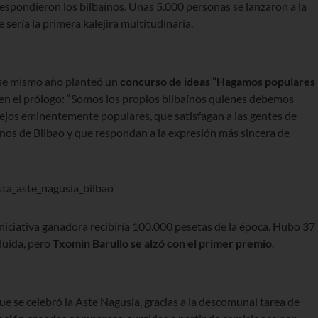
 respondieron los bilbaínos. Unas 5.000 personas se lanzaron a la
 sería la primera kalejira multitudinaria.
ese mismo año planteó un
concurso de ideas
“
Hagamos populares
a en el prólogo: “Somos los propios bilbaínos quienes debemos
estejos eminentemente populares, que satisfagan a las gentes de
inos de Bilbao y que respondan a la expresión más sincera de
a iniciativa ganadora recibiría 100.000 pesetas de la época. Hubo 37
luida, pero
Txomin Barullo se alzó con el primer premio
.
ue se celebró la Aste Nagusia, gracias a la descomunal tarea de