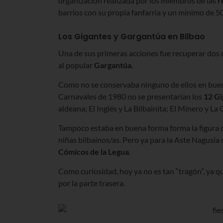
organización realizada por los miembros de las
r
barrios con su propia fanfarria y un mínimo de 50
Los Gigantes y Gargantúa en Bilbao
Una de sus primeras acciones fue recuperar dos d
al popular
Gargantúa
.
Como no se conservaba ninguno de ellos en buen
Carnavales de 1980 no se presentarían los
12 Gi
aldeana; El Inglés y La Bilbainita; El Minero y La
Tampoco estaba en buena forma forma la figura 
niñas bilbaínos/as. Pero ya para la Aste Nagusi
Cómicos de la Legua
.
Como curiosidad, hoy ya no es tan “tragón”, ya qu
por la parte trasera.