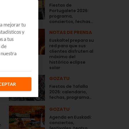
Fiestas de
Portugalete 2026:
programa,
conciertos, fechas…
ra mejorar tu
tadísticos y
NOTAS DE PRENSA
s a tus
Euskaltel prepara su
red para que sus
s de
clientes disfruten al
 nuestra
máximo del
histórico eclipse
solar
GOZATU
CEPTAR
Fiestas de Tafalla
2026: calendario,
fechas, programa…
GOZATU
Agenda en Euskadi:
conciertos,
e
festivales, teatro,