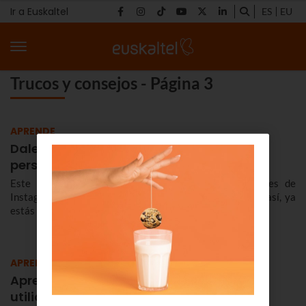
Ir a Euskaltel
ES
EU
Trucos y consejos - Página 3
APRENDE
Dale a tus stories de Instagram tu toque
personal con los stickers de Euskaltel
Este verano dale ese punto tan nuestro a tus stories de
Instagram. ¿Conoces los stickers de Euskaltel? Si no es así, ya
estás tardando en usarlos.
APRENDE
Aprende a sacarle partido a todas las
utilidades de Google Maps