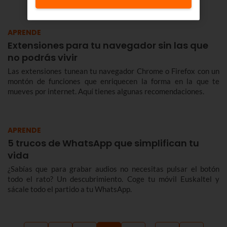
APRENDE
Extensiones para tu navegador sin las que
no podrás vivir
Las extensiones tunean tu navegador Chrome o Firefox con un
montón de funciones que enriquecen la forma en la que te
mueves por internet. Aquí tienes algunas recomendaciones.
APRENDE
5 trucos de WhatsApp que simplifican tu
vida
¿Sabías que para grabar audios no necesitas pulsar el botón
todo el rato? Un descubrimiento. Coge tu móvil Euskaltel y
sácale todo el partido a tu WhatsApp.