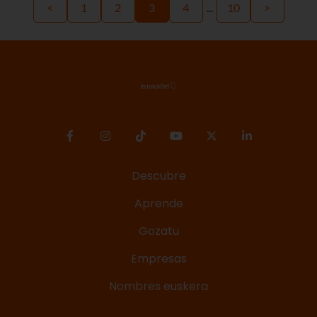
<
1
2
3
4
...
10
>
Descubre
Aprende
Gozatu
Empresas
Nombres euskera