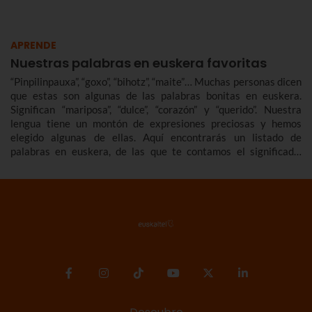
APRENDE
Nuestras palabras en euskera favoritas
“Pinpilinpauxa”, “goxo”, “bihotz”, “maite”… Muchas personas dicen
que estas son algunas de las palabras bonitas en euskera.
Significan “mariposa”, “dulce”, “corazón” y “querido”. Nuestra
lengua tiene un montón de expresiones preciosas y hemos
elegido algunas de ellas. Aquí encontrarás un listado de
palabras en euskera, de las que te contamos el significado.
También recopilamos palabras en euskera bonitas, cariñosas,
raras, básicas… que ampliarán tu vocabulario en euskera.