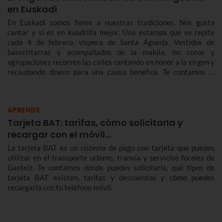
en Euskadi
En Euskadi somos fieles a nuestras tradiciones. Nos gusta
cantar y si es en kuadrilla mejor. Una estampa que se repite
cada 4 de febrero, víspera de Santa Águeda. Vestidos de
baserritarras y acompañados de la makila, los coros y
agrupaciones recorren las calles cantando en honor a la virgen y
recaudando dinero para una causa benéfica. Te contamos la
historia de Santa Águeda, cómo se celebra en Bilbao y en otras
localidades de Euskadi para que no te pierdas Agate Deuna.
APRENDE
Tarjeta BAT: tarifas, cómo solicitarla y
recargar con el móvil…
La tarjeta BAT es un sistema de pago con tarjeta que puedes
utilizar en el transporte urbano, tranvía y servicios forales de
Gasteiz. Te contamos dónde puedes solicitarla, qué tipos de
tarjeta BAT existen, tarifas y descuentos y cómo puedes
recargarla con tu teléfono móvil.