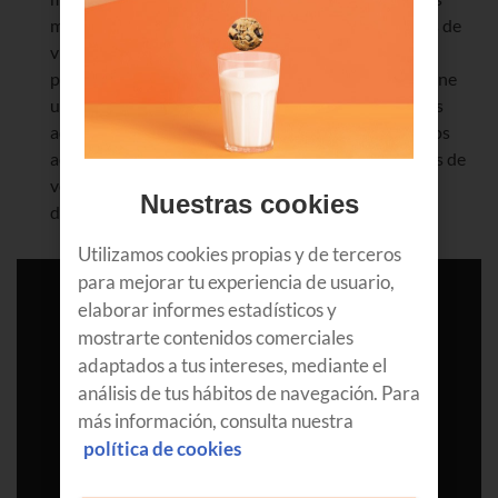
mejores ofertas y comprar online, descubrir tiendas de
vinos cercanas,
hacer tu propia lista de favoritos
,
puntuar y compartir. Casi todo. Es gratis aunque tiene
una versión Premium de pago que incluye funciones
adicionales como opiniones de expertos y los precios
actualizados provenientes de más de 50.000 puntos de
venta de todo el mundo. Es una App gratuita y está
Nuestras cookies
disponible para
Android
e
iOS
.
Utilizamos cookies propias y de terceros
para mejorar tu experiencia de usuario,
elaborar informes estadísticos y
mostrarte contenidos comerciales
adaptados a tus intereses, mediante el
análisis de tus hábitos de navegación. Para
más información, consulta nuestra
política de cookies