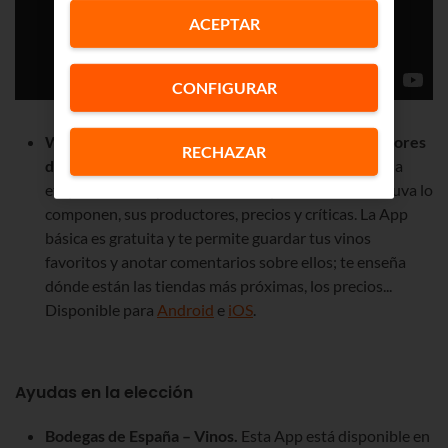
ACEPTAR
CONFIGURAR
Wine-Searcher.
Este es uno de los mejores
buscadores
RECHAZAR
de vinos
. Solo con introducir el nombre o escanear la
etiqueta de uno podrás conocer qué variedades de uva lo
componen, sus productores, precios y críticas. La App
básica es gratuita y te permite guardar tus vinos
favoritos y anotar comentarios sobre ellos; te enseña
dónde están las tiendas más próximas, los precios...
Disponible para
Android
e
iOS
.
Ayudas en la elección
Bodegas de España – Vinos.
Esta App está disponible en