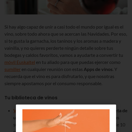
Si hay algo capaz de unir a casi todo el mundo por igual es el
vino, sobre todo ahora que se acercan las Navidades. Por eso,
si te gusta la garnacha, los taninos y los aromas a madera y
vainilla, y no quieres perderte ningún detalle sobre tus
bodegas y caldos favoritos, vamos a ayudarte a convertir tu
móvil Euskaltel
en tu aliado para que puedas ejercer como
sumiller
en cualquier reunión con estas
Apps de vinos
. Y
recuerda que el vino es para disfrutarlo, y que nosotras
siempre apostamos por el consumo responsable.
Tu biblioteca de vinos
Vivino
: Escáner de vinos.
Haz una
foto de la etiqueta de
un vino
y descubre precio, valoraciones, reseñas y las
sugerencias de maridaje que han hecho hasta más de 10
millones de personas. Además, podrás encontrar las