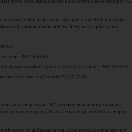
e este modo, cada vez que llames a un número que empiece por 90
 una parte del coste lo asume el propietario del teléfono y otra
icios de la administración pública. Te dejamos aquí algunos
200 347
 pensiones: 901 16 65 65
a previa para pensiones y otro tipo de prestaciones: 901 10 65 70
liación o Información General: 901 50 20 50
mo público que empieza por 901, te recomendamos que busques
ofrecen un número geográfico alternativo, que no tendría ningún
 prefijo provincial. Recuerda que los números que empiezan por