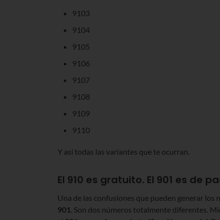
9103
9104
9105
9106
9107
9108
9109
9110
Y así todas las variantes que te ocurran.
El 910 es gratuito. El 901 es de p
Una de las confusiones que pueden generar los 
901
. Son dos números totalmente diferentes. M