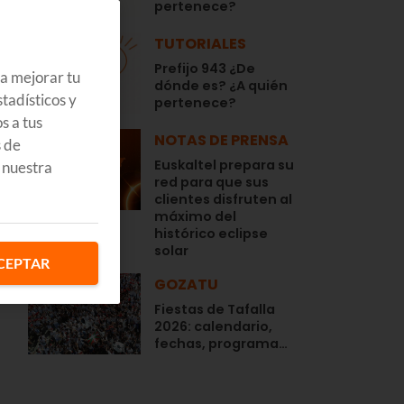
pertenece?
TUTORIALES
Prefijo 943 ¿De
ra mejorar tu
dónde es? ¿A quién
tadísticos y
pertenece?
s a tus
NOTAS DE PRENSA
s de
Euskaltel prepara su
 nuestra
red para que sus
s
clientes disfruten al
máximo del
histórico eclipse
solar
CEPTAR
n
GOZATU
Fiestas de Tafalla
2026: calendario,
fechas, programa…