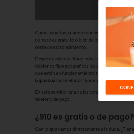
Como usuarios, cuando tenemos que llamar a un 
número es gratuito o bien de pago. Y en caso de 
coste de establecimiento.
Desde nuestro teléfono móvil o fijo ya solemos c
teléfonos fijos geográficos (es decir, que son d
que están en funcionamiento son
944, 946 y 84
Gipuzkoa
los teléfonos fijos empiezan por
943 y
CONF
En este sentido, una de las consultas más habitua
teléfono de pago.
¿910 es gratis o de pago?
Con lo que vamos directamente a la duda. ¿Tiene 