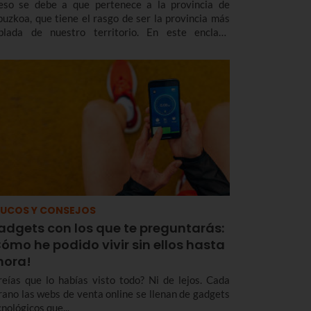
eso se debe a que pertenece a la provincia de
puzkoa, que tiene el rasgo de ser la provincia más
blada de nuestro territorio. En este enclave
demos encontrar puntos naturales y culturales
y emblemáticos.
UCOS Y CONSEJOS
adgets con los que te preguntarás:
ómo he podido vivir sin ellos hasta
hora!
reías que lo habías visto todo? Ni de lejos. Cada
rano las webs de venta online se llenan de gadgets
nológicos que...