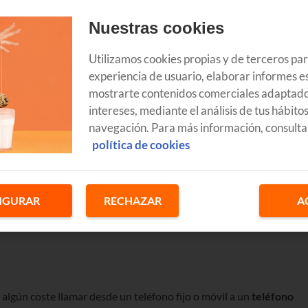
Nuestras cookies
Utilizamos cookies propias y de terceros pa
número de teléfono, siempre solemos tener en cuenta si ese
experiencia de usuario, elaborar informes es
que tenga coste, saber tanto el precio por minuto como si hay un
mostrarte contenidos comerciales adaptado
intereses, mediante el análisis de tus hábito
navegación. Para más información, consulta
ontar con llamadas incluidas a otros móviles nacionales o bien a
política de cookies
e una provincia en concreto, como por ejemplo en
Bizkaia
los
prefijo
6
, mientras que
Álava
cuenta con los
prefijos 945 y 845
y en
 843
.
IGURAR
RECHAZAR
A
les que nos habéis hecho los clientes de Euskaltel es si el 910 es u
algún coste llamar desde un teléfono fijo o móvil a un
teléfono