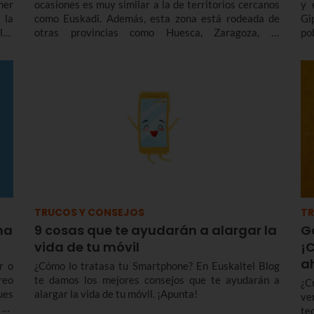
ner
ocasiones es muy similar a la de territorios cercanos
y 
 la
como Euskadi. Además, esta zona está rodeada de
Gi
los
otras provincias como Huesca, Zaragoza, la
po
los
autonomía de La Rioja y Francia. El prefijo 948 es una
po
uí.
vía de contacto con nuestro territorio.
mu
TRUCOS Y CONSEJOS
TR
ha
9 cosas que te ayudarán a alargar la
G
vida de tu móvil
¡C
a
r o
¿Cómo lo tratasa tu Smartphone? En Euskaltel Blog
reo
te damos los mejores consejos que te ayudarán a
¿C
ues
alargar la vida de tu móvil. ¡Apunta!
ve
 de
tec