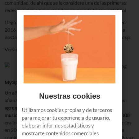
comunidad, de ahí que se le considere una de las primeras
redes sociales. Oye, y ¡qué ilusión cuando te comentaban!
Llegó a tener 18 millones de cuentas, que tras su cierre en
2016 cayeron en el olvido. Aunque no del todo, porque la
nostalgia hizo volver a Fotolog en 2018 pero en versión
app
.
Versión
vintage
de
Instagram
.
MySpace
Un año después de Fotolog, el concepto de red social se
Nuestras cookies
afianzaba con el nacimiento de MySpace en 2003.
Podías
agregar a tus amigos y estar al día de las novedades
Utilizamos cookies propias y de terceros
musicales de tus grupos favoritos
. Durante el 2005 y 2008
para mejorar tu experiencia de usuario,
era lo más, llegando a tener más de 230 millones de usuarios
elaborar informes estadísticos y
en 2008. Y de ahí al precipicio, porque Facebook se había
mostrarte contenidos comerciales
comido el mercado de lo social. Pero ojo que resiste, MySpace