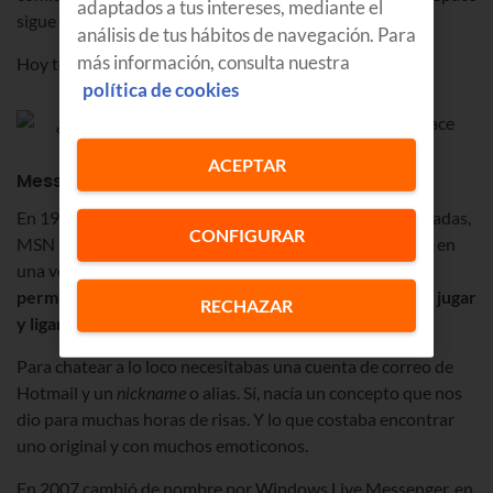
adaptados a tus intereses, mediante el
sigue en funcionamiento.
análisis de tus hábitos de navegación. Para
más información, consulta nuestra
Hoy tenemos:
Spotify, Youtube
o
Soundcloud
.
política de cookies
ACEPTAR
Messenger
En 1999 cuando las comunicaciones eran más bien limitadas,
CONFIGURAR
MSN Messenger de Microsoft se convirtió para muchos en
una ventana al mundo.
La mensajería instantánea te
permitía hablar con los amigos, intercambiar archivos, jugar
RECHAZAR
y ligar
. ¡Cuántas parejas se conocieron por Messenger!
Para chatear a lo loco necesitabas una cuenta de correo de
Hotmail y un
nickname
o alias. Sí, nacía un concepto que nos
dio para muchas horas de risas. Y lo que costaba encontrar
uno original y con muchos emoticonos.
En 2007 cambió de nombre por Windows Live Messenger, en