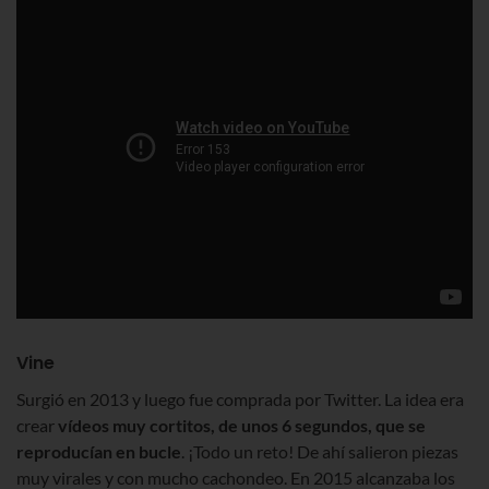
Vine
Surgió en 2013 y luego fue comprada por Twitter. La idea era
crear
vídeos muy cortitos, de unos 6 segundos, que se
reproducían en bucle
. ¡Todo un reto! De ahí salieron piezas
muy virales y con mucho cachondeo. En 2015 alcanzaba los