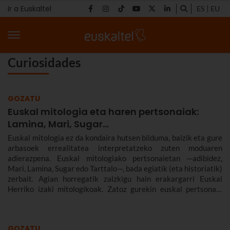
Ir a Euskaltel
ES
EU
Curiosidades
GOZATU
Euskal mitologia eta haren pertsonaiak:
Lamina, Mari, Sugar...
Euskal mitologia ez da kondaira hutsen bilduma, baizik eta gure
arbasoek errealitatea interpretatzeko zuten moduaren
adierazpena. Euskal mitologiako pertsonaietan —adibidez,
Mari, Lamina, Sugar edo Tarttalo—, bada egiatik (eta historiatik)
zerbait. Agian horregatik zaizkigu hain erakargarri Euskal
Herriko izaki mitologikoak. Zatoz gurekin euskal pertsonaia
mitologiko esanguratsuenak ezagutzeko txango honetara.
Gureak ez baitira sorginak bakarrik!
GOZATU