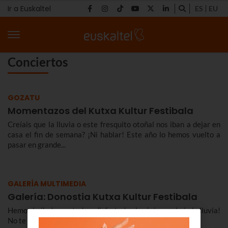
Ir a Euskaltel
ES
EU
Conciertos
GOZATU
Momentazos del Kutxa Kultur Festibala
Creíais que la lluvia o este fresquito otoñal nos iban a dejar en
casa el fin de semana? ¡Ni hablar! Este año lo hemos vuelto a
pasar en grande...
GALERÍA MULTIMEDIA
Galería: Donostia Kutxa Kultur Festibala
Hemos bailado, cantado y disfrutado al máximo… ¡bajo la lluvia!
No te pierdas nuestros mejores momentos del Donostia...