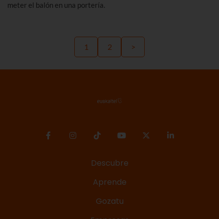
meter el balón en una portería.
1
2
>
Descubre
Aprende
Gozatu