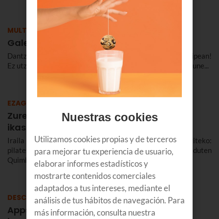
MULTIMEDIA BILDUMA
Galeria: Donostia Kutxa Kultur Festibala
Dantza egin dugu, kantatu eta topera gozatu dugu… euripean!
Ez utzi ikusi gabe Donostia Kutxa Kultur Festibaleko gure une...
EZAGUTU
Zure instrumentu gogokoenak jotzen
Nuestras cookies
ikasteko aplikazioak
Utilizamos cookies propias y de terceros
Iraila hilabete egokia da erronka berriei aurre egiteko:
pilatesen izena eman dezakezu, edo telebistan iragartzen duten
para mejorar tu experiencia de usuario,
Quimbaya? tresna...
elaborar informes estadísticos y
mostrarte contenidos comerciales
adaptados a tus intereses, mediante el
DESCUBRE
análisis de tus hábitos de navegación. Para
Apps para aprender a tocar tus
más información, consulta nuestra