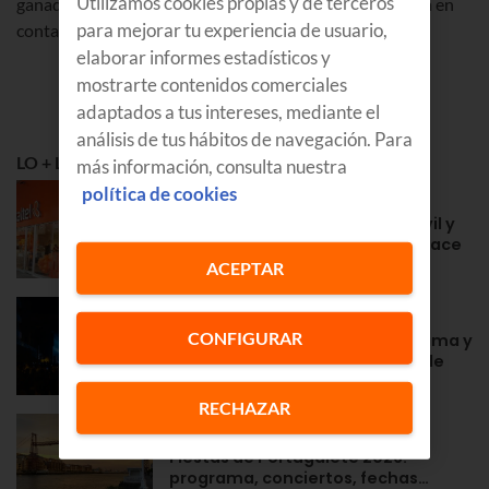
Utilizamos cookies propias y de terceros
ganadores en la web el 15/05/2019. Euskaltel se pondrá en
para mejorar tu experiencia de usuario,
contacto con los ganadores vía telefónica.
elaborar informes estadísticos y
mostrarte contenidos comerciales
adaptados a tus intereses, mediante el
análisis de tus hábitos de navegación. Para
LO + LEÍDO
más información, consulta nuestra
APRENDE
política de cookies
Euskaltel en Navarra: fibra, móvil y
la cercanía de siempre desde hace
años
ACEPTAR
GOZATU
CONFIGURAR
Fiestas en Zarautz 2026: programa y
conciertos de la Semana Grande
RECHAZAR
GOZATU
Fiestas de Portugalete 2026:
programa, conciertos, fechas…