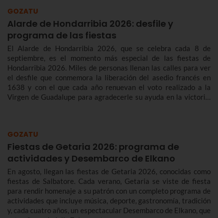
GOZATU
Alarde de Hondarribia 2026: desfile y
programa de las fiestas
El Alarde de Hondarribia 2026, que se celebra cada 8 de
septiembre, es el momento más especial de las fiestas de
Hondarribia 2026. Miles de personas llenan las calles para ver
el desfile que conmemora la liberación del asedio francés en
1638 y con el que cada año renuevan el voto realizado a la
Virgen de Guadalupe para agradecerle su ayuda en la victoria.
Te contamos más sobre el origen y el desfile del Alarde de
Hondarribia 2026 y el programa de fiestas de Hondarribia
2026. Toma nota porque las fiestas son del 4 al 10 de
GOZATU
septiembre.
Fiestas de Getaria 2026: programa de
actividades y Desembarco de Elkano
En agosto, llegan las fiestas de Getaria 2026, conocidas como
fiestas de Salbatore. Cada verano, Getaria se viste de fiesta
para rendir homenaje a su patrón con un completo programa de
actividades que incluye música, deporte, gastronomía, tradición
y, cada cuatro años, un espectacular Desembarco de Elkano, que