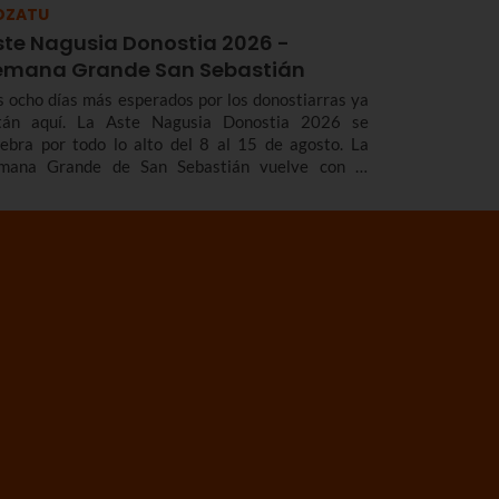
OZATU
ste Nagusia Donostia 2026 -
emana Grande San Sebastián
s ocho días más esperados por los donostiarras ya
tán aquí. La Aste Nagusia Donostia 2026 se
lebra por todo lo alto del 8 al 15 de agosto. La
mana Grande de San Sebastián vuelve con el
adicional cañonazo que marca el inicio de las
estas, los fuegos artificiales que tanto nos gustan,
s gigantes y cabezudos, los toros de fuego, los
ciertos...