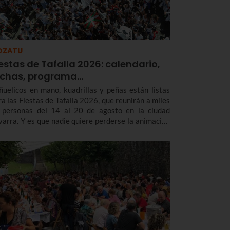
OZATU
estas de Tafalla 2026: calendario,
echas, programa…
ñuelicos en mano, kuadrillas y peñas están listas
ra las Fiestas de Tafalla 2026, que reunirán a miles
 personas del 14 al 20 de agosto en la ciudad
varra. Y es que nadie quiere perderse la animación
 la calle con los Gigantes, las rondas musicales, los
ierros o la esperada subida a la Salve.