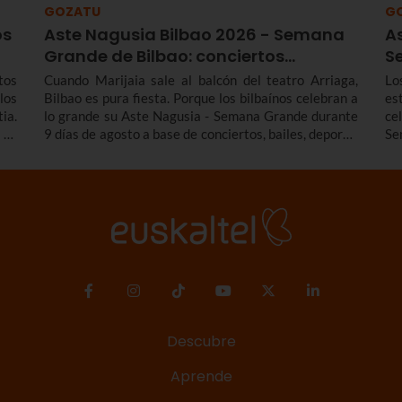
GOZATU
G
os
Aste Nagusia Bilbao 2026 - Semana
A
Grande de Bilbao: conciertos…
S
tos
Cuando Marijaia sale al balcón del teatro Arriaga,
Lo
los
Bilbao es pura fiesta. Porque los bilbaínos celebran a
es
ia.
lo grande su Aste Nagusia - Semana Grande durante
ce
 Te
9 días de agosto a base de conciertos, bailes, deporte,
Se
 de
tradición y mucho más. Entérate de todos los
tr
ndo
conciertos y actividades destacadas del programa de
fi
 la
la Aste Nagusia Bilbao 2026 - Semana Grande de
lo
 la
Bilbao 2026 del 22 al 30 de agosto.
con
Descubre
Aprende