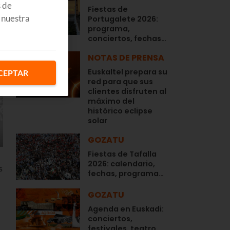
s de
Fiestas de
 nuestra
Portugalete 2026:
programa,
conciertos, fechas…
NOTAS DE PRENSA
Euskaltel prepara su
CEPTAR
red para que sus
clientes disfruten al
máximo del
histórico eclipse
solar
GOZATU
Fiestas de Tafalla
2026: calendario,
s
fechas, programa…
GOZATU
Agenda en Euskadi:
conciertos,
festivales, teatro,