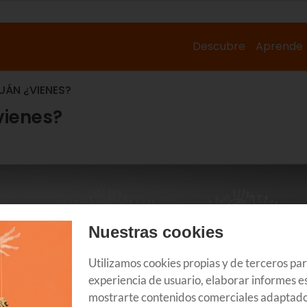
Descubre
Aprende
JUÁN ¿VIENES?
vienes?
Nuestras cookies
Utilizamos cookies propias y de terceros pa
experiencia de usuario, elaborar informes es
mostrarte contenidos comerciales adaptado