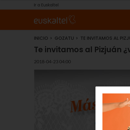
Ir a Euskaltel
INICIO
GOZATU
TE INVITAMOS AL PIZ
Te invitamos al Pizjuán ¿
2018-04-23 04:00