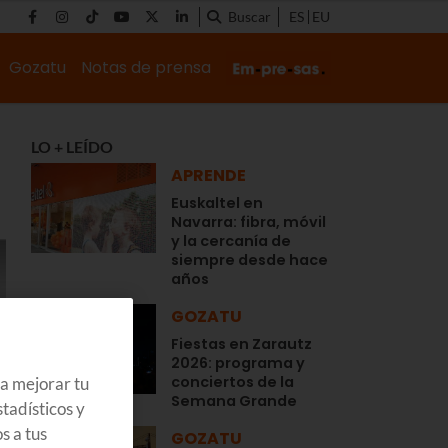
Buscar
ES
EU
Gozatu
Notas de prensa
LO + LEÍDO
APRENDE
Euskaltel en
Navarra: fibra, móvil
y la cercanía de
siempre desde hace
años
GOZATU
Fiestas en Zarautz
2026: programa y
conciertos de la
ra mejorar tu
Semana Grande
tadísticos y
s a tus
GOZATU