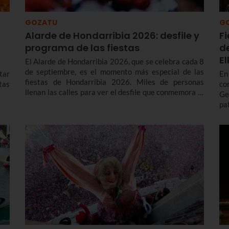
GOZATU
G
Alarde de Hondarribia 2026: desfile y
F
programa de las fiestas
d
E
El Alarde de Hondarribia 2026, que se celebra cada 8
de septiembre, es el momento más especial de las
tar
En
fiestas de Hondarribia 2026. Miles de personas
stas
co
llenan las calles para ver el desfile que conmemora la
Ge
liberación del asedio francés en 1638 y con el que
pa
cada año renuevan el voto realizado a la Virgen de
in
Guadalupe para agradecerle su ayuda en la victoria.
ca
Te contamos más sobre el origen y el desfile del
El
Alarde de Hondarribia 2026 y el programa de fiestas
de Hondarribia 2026. Toma nota porque las fiestas
son del 4 al 10 de septiembre.