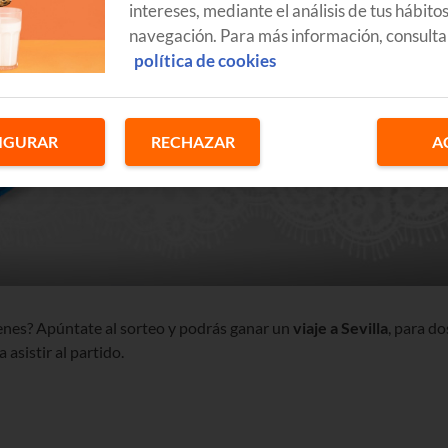
intereses, mediante el análisis de tus hábito
navegación. Para más información, consulta
política de cookies
IGURAR
RECHAZAR
A
enes? Apúntate al sorteo y podrás ganar un
viaje a Sevilla
, para do
 asistir al partido.