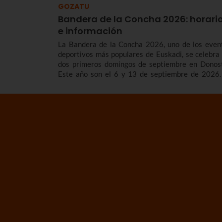
GOZATU
Bandera de la Concha 2026: horari
e información
La Bandera de la Concha 2026, uno de los even
deportivos más populares de Euskadi, se celebra 
dos primeros domingos de septiembre en Donost
Este año son el 6 y 13 de septiembre de 2026.
contamos los horarios y el programa de la Bandera
la Concha 2026, cómo son las regatas, cuá
surgieron y repasamos los vencedores/as de
competición de traineras más importante de
temporada.n