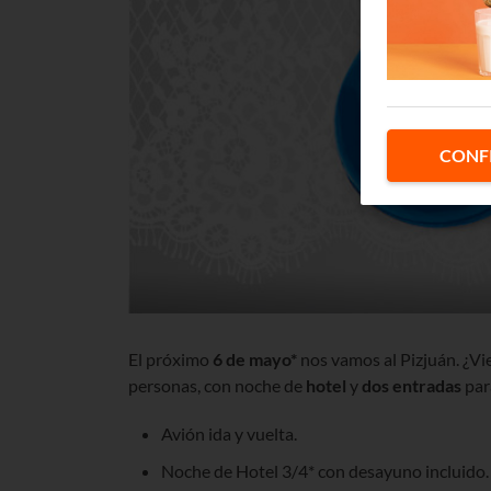
CONF
El próximo
6 de mayo*
nos vamos al Pizjuán. ¿Vi
personas, con noche de
hotel
y
dos entradas
para
Avión ida y vuelta.
Noche de Hotel 3/4* con desayuno incluido.