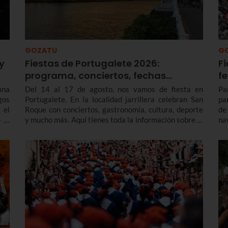
GOZATU
G
y
Fiestas de Portugalete 2026:
Fi
programa, conciertos, fechas…
f
ana
Del 14 al 17 de agosto, nos vamos de fiesta en
Pa
gos
Portugalete. En la localidad jarrillera celebran San
pa
 el
Roque con conciertos, gastronomía, cultura, deporte
de
 al
y mucho más. Aquí tienes toda la información sobre el
na
programa de fiestas de Portugalete 2026 y también
en
de las prefiestas, que empiezan varios días antes.
enc