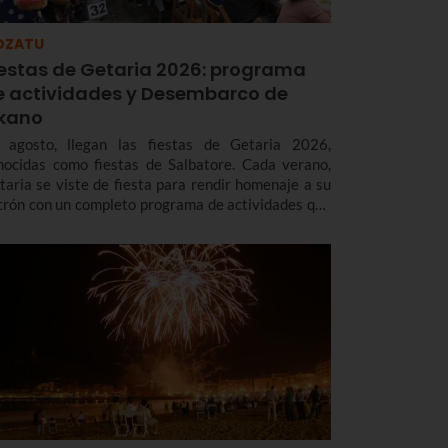
OZATU
iestas de Getaria 2026: programa
e actividades y Desembarco de
lkano
 agosto, llegan las fiestas de Getaria 2026,
nocidas como fiestas de Salbatore. Cada verano,
taria se viste de fiesta para rendir homenaje a su
trón con un completo programa de actividades que
cluye música, deporte, gastronomía, tradición y,
da cuatro años, un espectacular Desembarco de
kano, que este año será el día 7 de agosto.