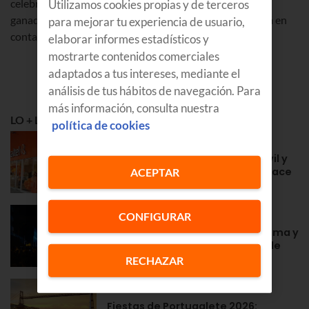
celebrará el 21/01/2019 publicando los nombres de los
Utilizamos cookies propias y de terceros
ganadores en la web el 24/01/2019. Euskaltel se pondrá en
para mejorar tu experiencia de usuario,
contacto con los ganadores vía telefónica.
elaborar informes estadísticos y
mostrarte contenidos comerciales
adaptados a tus intereses, mediante el
análisis de tus hábitos de navegación. Para
más información, consulta nuestra
LO + LEÍDO
política de cookies
APRENDE
Euskaltel en Navarra: fibra, móvil y
la cercanía de siempre desde hace
ACEPTAR
años
GOZATU
CONFIGURAR
Fiestas en Zarautz 2026: programa y
conciertos de la Semana Grande
RECHAZAR
GOZATU
Fiestas de Portugalete 2026: