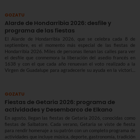
GOZATU
Alarde de Hondarribia 2026: desfile y
programa de las fiestas
El Alarde de Hondarribia 2026, que se celebra cada 8 de
septiembre, es el momento más especial de las fiestas de
Hondarribia 2026. Miles de personas llenan las calles para ver
el desfile que conmemora la liberación del asedio francés en
1638 y con el que cada año renuevan el voto realizado a la
Virgen de Guadalupe para agradecerle su ayuda en la victoria.
Te contamos más sobre el origen y el desfile del Alarde de
Hondarribia 2026 y el programa de fiestas de Hondarribia
2026. Toma nota porque las fiestas son del 4 al 10 de
GOZATU
septiembre.
Fiestas de Getaria 2026: programa de
actividades y Desembarco de Elkano
En agosto, llegan las fiestas de Getaria 2026, conocidas como
fiestas de Salbatore. Cada verano, Getaria se viste de fiesta
para rendir homenaje a su patrón con un completo programa de
actividades que incluye música, deporte, gastronomía, tradición