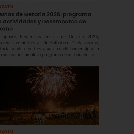
OZATU
iestas de Getaria 2026: programa
e actividades y Desembarco de
lkano
 agosto, llegan las fiestas de Getaria 2026,
nocidas como fiestas de Salbatore. Cada verano,
taria se viste de fiesta para rendir homenaje a su
trón con un completo programa de actividades que
cluye música, deporte, gastronomía, tradición y,
da cuatro años, un espectacular Desembarco de
kano, que este año será el día 7 de agosto.
OZATU