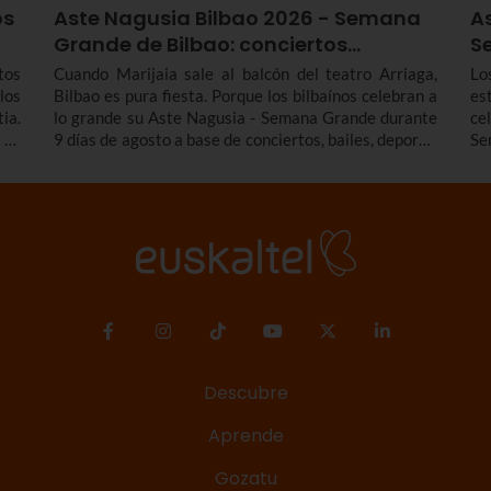
os
Aste Nagusia Bilbao 2026 - Semana
A
Grande de Bilbao: conciertos…
S
tos
Cuando Marijaia sale al balcón del teatro Arriaga,
Lo
los
Bilbao es pura fiesta. Porque los bilbaínos celebran a
es
ia.
lo grande su Aste Nagusia - Semana Grande durante
ce
 Te
9 días de agosto a base de conciertos, bailes, deporte,
Se
 de
tradición y mucho más. Entérate de todos los
tr
ndo
conciertos y actividades destacadas del programa de
fi
 la
la Aste Nagusia Bilbao 2026 - Semana Grande de
lo
 la
Bilbao 2026 del 22 al 30 de agosto.
con
Descubre
Aprende
Gozatu