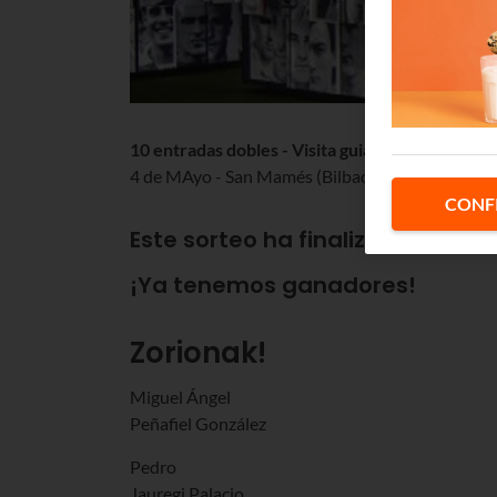
10 entradas dobles - Visita guiada
4 de MAyo - San Mamés (Bilbao)
CONF
Este sorteo ha finalizado.
¡Ya tenemos ganadores!
Zorionak!
Miguel Ángel
Peñafiel González
Pedro
Jauregi Palacio