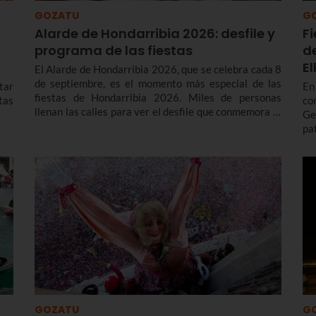
GOZATU
G
Alarde de Hondarribia 2026: desfile y
F
programa de las fiestas
d
E
El Alarde de Hondarribia 2026, que se celebra cada 8
de septiembre, es el momento más especial de las
tar
En
fiestas de Hondarribia 2026. Miles de personas
stas
co
llenan las calles para ver el desfile que conmemora la
Ge
liberación del asedio francés en 1638 y con el que
pa
cada año renuevan el voto realizado a la Virgen de
in
Guadalupe para agradecerle su ayuda en la victoria.
ca
Te contamos más sobre el origen y el desfile del
El
Alarde de Hondarribia 2026 y el programa de fiestas
de Hondarribia 2026. Toma nota porque las fiestas
son del 4 al 10 de septiembre.
GOZATU
G