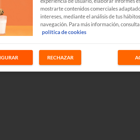
experiencia de usuario, elaborar informes es
mostrarte contenidos comerciales adaptado
intereses, mediante el análisis de tus hábito
navegación. Para más información, consulta
política de cookies
IGURAR
RECHAZAR
A