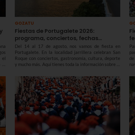
GOZATU
G
y
Fiestas de Portugalete 2026:
Fi
programa, conciertos, fechas…
f
ana
Del 14 al 17 de agosto, nos vamos de fiesta en
Pa
gos
Portugalete. En la localidad jarrillera celebran San
pa
 el
Roque con conciertos, gastronomía, cultura, deporte
de
 al
y mucho más. Aquí tienes toda la información sobre el
na
programa de fiestas de Portugalete 2026 y también
en
de las prefiestas, que empiezan varios días antes.
enc