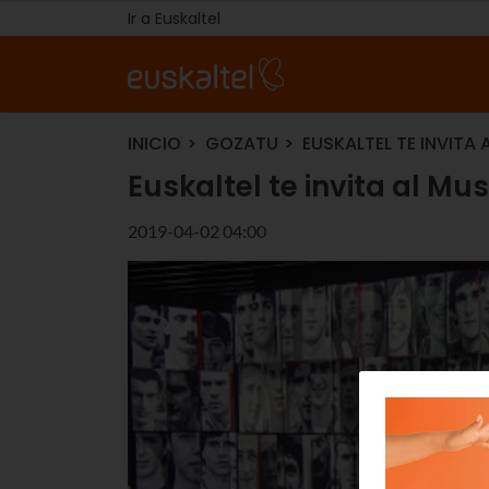
Ir a Euskaltel
INICIO
GOZATU
EUSKALTEL TE INVITA
Euskaltel te invita al Mu
2019-04-02 04:00