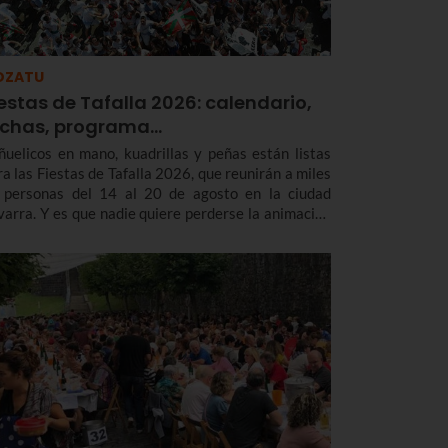
OZATU
estas de Tafalla 2026: calendario,
echas, programa…
ñuelicos en mano, kuadrillas y peñas están listas
ra las Fiestas de Tafalla 2026, que reunirán a miles
 personas del 14 al 20 de agosto en la ciudad
varra. Y es que nadie quiere perderse la animación
 la calle con los Gigantes, las rondas musicales, los
ierros o la esperada subida a la Salve.