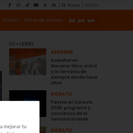
Buscar
ES
EU
Gozatu
Notas de prensa
LO + LEÍDO
APRENDE
Euskaltel en
Navarra: fibra, móvil
y la cercanía de
siempre desde hace
años
GOZATU
Fiestas en Zarautz
2026: programa y
conciertos de la
Semana Grande
ra mejorar tu
GOZATU