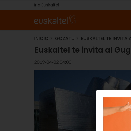
Ir a Euskaltel
INICIO
GOZATU
EUSKALTEL TE INVITA
Euskaltel te invita al G
2019-04-02 04:00