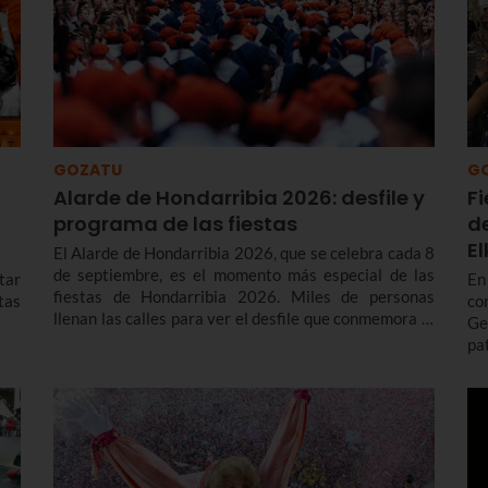
GOZATU
G
Alarde de Hondarribia 2026: desfile y
F
programa de las fiestas
d
E
El Alarde de Hondarribia 2026, que se celebra cada 8
de septiembre, es el momento más especial de las
tar
En
fiestas de Hondarribia 2026. Miles de personas
stas
co
llenan las calles para ver el desfile que conmemora la
Ge
liberación del asedio francés en 1638 y con el que
pa
cada año renuevan el voto realizado a la Virgen de
in
Guadalupe para agradecerle su ayuda en la victoria.
ca
Te contamos más sobre el origen y el desfile del
El
Alarde de Hondarribia 2026 y el programa de fiestas
de Hondarribia 2026. Toma nota porque las fiestas
son del 4 al 10 de septiembre.