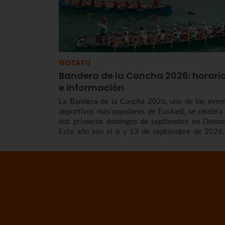
GOZATU
Bandera de la Concha 2026: horari
e información
La Bandera de la Concha 2026, uno de los even
deportivos más populares de Euskadi, se celebra 
dos primeros domingos de septiembre en Donost
Este año son el 6 y 13 de septiembre de 2026.
contamos los horarios y el programa de la Bandera
la Concha 2026, cómo son las regatas, cuá
surgieron y repasamos los vencedores/as de
competición de traineras más importante de
temporada.n