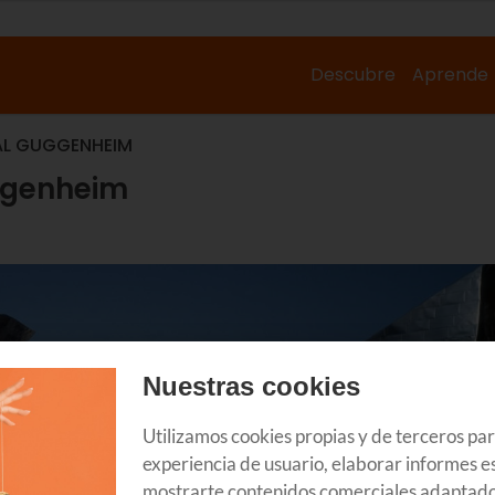
Descubre
Aprende
 AL GUGGENHEIM
uggenheim
Nuestras cookies
Utilizamos cookies propias y de terceros pa
experiencia de usuario, elaborar informes es
mostrarte contenidos comerciales adaptado