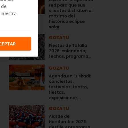
red para que sus
s de
clientes disfruten al
 nuestra
máximo del
histórico eclipse
solar
GOZATU
CEPTAR
Fiestas de Tafalla
2026: calendario,
fechas, programa…
GOZATU
Agenda en Euskadi:
conciertos,
festivales, teatro,
fiestas,
exposiciones…
GOZATU
Alarde de
Hondarribia 2026:
desfile y programa