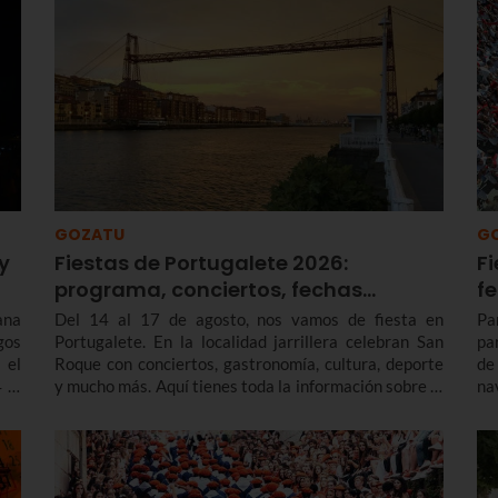
GOZATU
G
y
Fiestas de Portugalete 2026:
Fi
programa, conciertos, fechas…
f
ana
Del 14 al 17 de agosto, nos vamos de fiesta en
Pa
gos
Portugalete. En la localidad jarrillera celebran San
pa
 el
Roque con conciertos, gastronomía, cultura, deporte
de
 al
y mucho más. Aquí tienes toda la información sobre el
na
programa de fiestas de Portugalete 2026 y también
en
de las prefiestas, que empiezan varios días antes.
enc