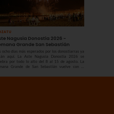
OZATU
ste Nagusia Donostia 2026 -
emana Grande San Sebastián
s ocho días más esperados por los donostiarras ya
tán aquí. La Aste Nagusia Donostia 2026 se
lebra por todo lo alto del 8 al 15 de agosto. La
mana Grande de San Sebastián vuelve con el
adicional cañonazo que marca el inicio de las
estas, los fuegos artificiales que tanto nos gustan,
s gigantes y cabezudos, los toros de fuego, los
ciertos...