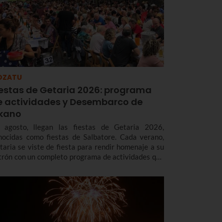
OZATU
iestas de Getaria 2026: programa
e actividades y Desembarco de
lkano
 agosto, llegan las fiestas de Getaria 2026,
nocidas como fiestas de Salbatore. Cada verano,
taria se viste de fiesta para rendir homenaje a su
trón con un completo programa de actividades que
cluye música, deporte, gastronomía, tradición y,
da cuatro años, un espectacular Desembarco de
kano, que este año será el día 7 de agosto.