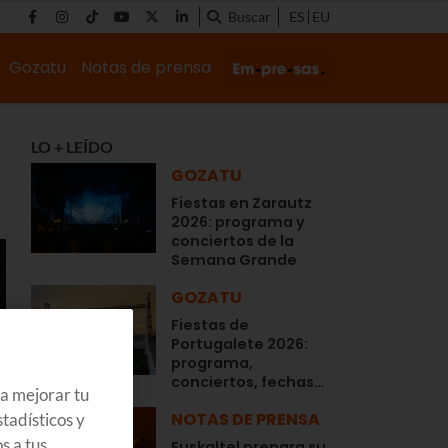
Buscar
ES
EU
Gozatu
Notas de prensa
LO + LEÍDO
GOZATU
Fiestas en Zarautz
2026: programa y
conciertos de la
Semana Grande
GOZATU
Fiestas de
Portugalete 2026:
programa,
conciertos, fechas…
ra mejorar tu
NOTAS DE PRENSA
tadísticos y
s a tus
Euskaltel prepara su