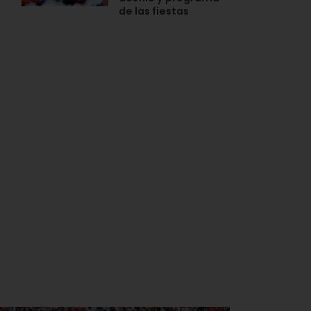
de las fiestas
n